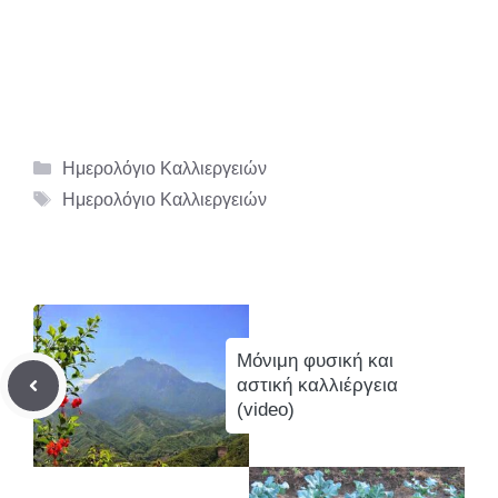
Κατηγορίες
Ημερολόγιο Καλλιεργειών
Ετικέτες
Ημερολόγιο Καλλιεργειών
Μόνιμη φυσική και
αστική καλλιέργεια
(video)