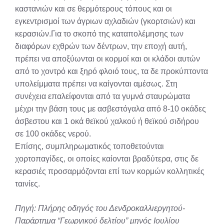
καστανιών και σε θερμότερους τόπους και οι
εγκεντρισμοί των άγριων αχλαδιών (γκορτσιών) και
κερασιών.Για το σκοπό της καταπολέμησης των
διαφόρων εχθρών των δέντρων, την εποχή αυτή,
πρέπει να αποξύωνται οι κορμοί και οι κλάδοι αυτών
από το χοντρό και ξηρό φλοιό τους, τα δε προκύπτοντα
υπολείμματα πρέπει να καίγονται αμέσως. Στη
συνέχεια επαλείφονται από τα γυμνά σταυρώματα
μέχρι την βάση τους με ασβεστόγαλα από 8-10 οκάδες
άσβεστου και 1 οκά θεϊκού χαλκού ή θεϊκού σιδήρου
σε 100 οκάδες νερού.
Επίσης, συμπληρωματικός τοποθετούνται
χορτοπαγίδες, οι οποίες καίονται βραδύτερα, στις δε
κερασιές προσαρμόζονται επί των κορμών κολλητικές
ταινίες.
Πηγή: Πλήρης οδηγός του Δενδροκαλλιεργητού-
Παράρτημα “Γεωργικού δελτίου” μηνός Ιουλίου