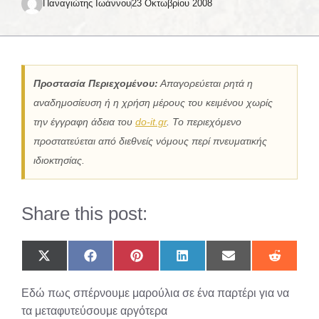
Παναγιώτης Ιωάννου
23 Οκτωβρίου 2008
Προστασία Περιεχομένου:
Απαγορεύεται ρητά η
αναδημοσίευση ή η χρήση μέρους του κειμένου χωρίς
την έγγραφη άδεια του
do-it.gr
. Το περιεχόμενο
προστατεύεται από διεθνείς νόμους περί πνευματικής
ιδιοκτησίας.
Share this post:
Share
Share
Share
Share
Share
Share
on
on
on
on
on
on
X
Facebook
Pinterest
LinkedIn
Email
Reddit
Εδώ πως σπέρνουμε μαρούλια σε ένα παρτέρι για να
(Twitter)
τα μεταφυτεύσουμε αργότερα