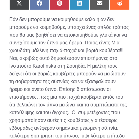
Share
Share
Share
Share
Share
Share
on
on
on
on
on
on
X
Facebook
Pinterest
LinkedIn
Email
Reddit
Εάν δεν μπορούμε να κοιμηθούμε καλά ή αν δεν
(Twitter)
μπορούμε να κοιμηθούμε, υπάρχει ένας απλός τρόπος
που θα μας βοηθήσει να αποκοιμηθούμε γλυκά και να
συνεχίσουμε τον ύπνο μας ήρεμα. Ποιος είναι; Μια
χνουδάτη μάλλινη παχιά-παχιά και βαριά κουβέρτα!!!
Ναι, ακριβώς αυτό δημοσίευσαν επιστήμονες στο
Ινστιτούτο Karolinska στη Σουηδία. Η μελέτη τους
δείχνει ότι οι βαριές κουβέρτες μπορούν να μειώσουν
τη σοβαρότητα της αϋπνίας και να εξασφαλίσουν
ήρεμο και άνετο ύπνο. Επίσης διαπίστωσαν οι
επιστήμονες, πως μια πιο παχιά κουβέρτα εκτός του
ότι βελτιώνει τον ύπνο μειώνει και τα συμπτώματα της
κατάθλιψης και του άγχους. Οι συμμετέχοντες που
χρησιμοποίησαν αυτές τις κουβέρτες για τέσσερις
εβδομάδες ανέφεραν σημαντικά μειωμένη αϋπνία,
καλύτερη διατήρηση του ύπνου, υψηλότερο επίπεδο