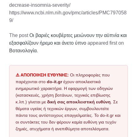
decrease-insomnia-severity/
https://www.ncbi.nlm.nih.gov/pmc/articles/PMC797058
9/
The post
Οι βαριές κουβέρτες μειώνουν την αϋπνία και
εξασφαλίζουν ήρεμο και άνετο ύπνο
appeared first on
Βοτανολογία
.
⚠️ ΑΠΟΠΟΙΗΣΗ ΕΥΘΥΝΗΣ:
Οι πληροφορίες που
παρέχονται στο
do-it.gr
έχουν αποκλειστικά
ενημερωτικό χαρακτήρα. Η εφαρμογή των οδηγιών
(κατασκευές, χρήση βοτάνων, τεχνικές επιβίωσης
κ.λπ.) γίνεται με
δική σας αποκλειστική ευθύνη
. Σε
θέματα υγείας ή τεχνικών έργων, συμβουλευτείτε
πάντα τους αντίστοιχους επαγγελματίες. Το do-it.gr και
οι συντάκτες του δεν φέρουν καμία ευθύνη για τυχόν
ζημιές, ατυχήματα ή ανεπιθύμητα αποτελέσματα.