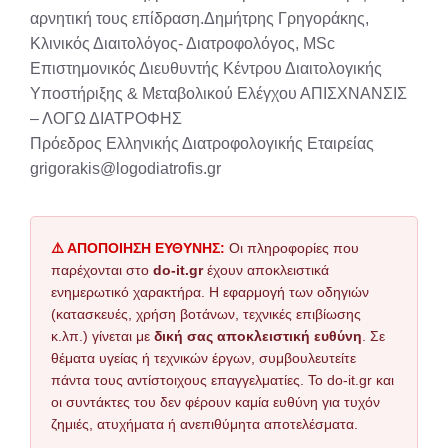
αρνητική τους επίδραση.Δημήτρης Γρηγοράκης,
Κλινικός Διαιτολόγος- Διατροφολόγος, ΜSc
Επιστημονικός Διευθυντής Κέντρου Διαιτολογικής
Υποστήριξης & Μεταβολικού Ελέγχου ΑΠΙΣΧΝΑΝΣΙΣ
– ΛΟΓΩ ΔΙΑΤΡΟΦΗΣ
Πρόεδρος Ελληνικής Διατροφολογικής Εταιρείας
grigorakis@logodiatrofis.gr
⚠️ ΑΠΟΠΟΙΗΣΗ ΕΥΘΥΝΗΣ:
Οι πληροφορίες που
παρέχονται στο
do-it.gr
έχουν αποκλειστικά
ενημερωτικό χαρακτήρα. Η εφαρμογή των οδηγιών
(κατασκευές, χρήση βοτάνων, τεχνικές επιβίωσης
κ.λπ.) γίνεται με
δική σας αποκλειστική ευθύνη
. Σε
θέματα υγείας ή τεχνικών έργων, συμβουλευτείτε
πάντα τους αντίστοιχους επαγγελματίες. Το do-it.gr και
οι συντάκτες του δεν φέρουν καμία ευθύνη για τυχόν
ζημιές, ατυχήματα ή ανεπιθύμητα αποτελέσματα.