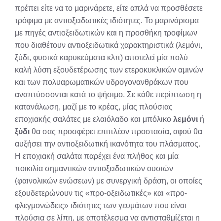
πρέπει είτε να το μαρινάρετε, είτε απλά να προσθέσετε
τρόφιμα με αντιοξειδωτικές ιδιότητες. Το μαρινάρισμα
με πηγές αντιοξειδωτικών και η προσθήκη τροφίμων
που διαθέτουν αντιοξειδωτικά χαρακτηριστικά (λεμόνι,
ξύδι, φυσικά καρυκεύματα κλπ) αποτελεί μία πολύ
καλή λύση εξουδετέρωσης των ετεροκυκλικών αμινών
και των πολυαρωματικών υδρογονανθράκων που
αναπτύσσονται κατά το ψήσιμο. Σε κάθε περίπτωση η
κατανάλωση, μαζί με το κρέας, μίας πλούσιας
εποχιακής σαλάτες με ελαιόλαδο και μπόλικο
λεμόνι
ή
ξύδι
θα σας προσφέρει επιπλέον προστασία, αφού θα
αυξήσει την αντιοξειδωτική ικανότητα του πλάσματος.
Η εποχιακή σαλάτα παρέχει ένα πλήθος και μία
ποικιλία σημαντικών αντιοξειδωτικών ουσιών
(φαινολικών ενώσεων) με συνεργική δράση, οι οποίες
εξουδετερώνουν τις «προ-οξειδωτικές» και «προ-
φλεγμονώδεις» ιδιότητες των γευμάτων που είναι
πλούσια σε λίπη, με αποτέλεσμα να αντισταθμίζεται η