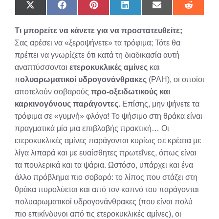
Share
Share
Share
Share
Share
Share
on
on
on
on
on
on
X
Facebook
Pinterest
LinkedIn
Email
Reddit
Τι μπορείτε να κάνετε για να προστατευθείτε;
(Twitter)
Σας αρέσει να «ξεροψήνετε» τα τρόφιμα; Τότε θα
πρέπει να γνωρίζετε ότι κατά τη διαδικασία αυτή
αναπτύσσονται
ετεροκυκλικές αμίνες
και
π
ολυαρωματικοί υδρογονάνθρακες
(PAH), οι οποίοι
αποτελούν σοβαρούς
προ-οξειδωτικούς και
καρκινογόνους παράγοντες
. Επίσης, μην ψήνετε τα
τρόφιμα σε «γυμνή» φλόγα! Το ψήσιμο στη θράκα είναι
πραγματικά μία μια επιβλαβής πρακτική… Οι
ετεροκυκλικές αμίνες παράγονται κυρίως σε κρέατα με
λίγα λιπαρά και με ευαίσθητες πρωτεΐνες, όπως είναι
τα πουλερικά και τα ψάρια. Ωστόσο, υπάρχει και ένα
άλλο πρόβλημα πιο σοβαρό: το λίπος που στάζει στη
θράκα πυρολύεται και από τον καπνό του παράγονται
πολυαρωματικοί υδρογονάνθρακες (που είναι πολύ
πιο επικίνδυνοι από τις ετεροκυκλικές αμίνες), οι