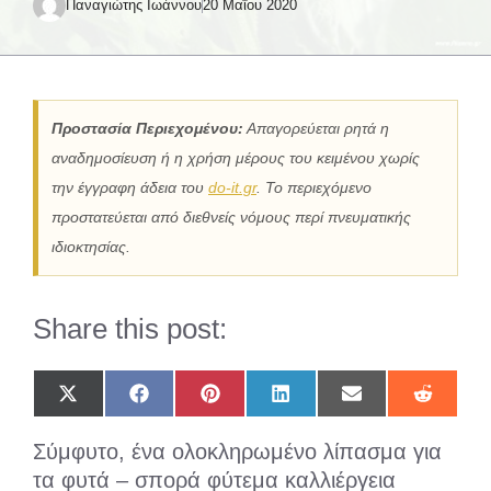
Παναγιώτης Ιωάννου
20 Μαΐου 2020
Προστασία Περιεχομένου:
Απαγορεύεται ρητά η
αναδημοσίευση ή η χρήση μέρους του κειμένου χωρίς
την έγγραφη άδεια του
do-it.gr
. Το περιεχόμενο
προστατεύεται από διεθνείς νόμους περί πνευματικής
ιδιοκτησίας.
Share this post:
Share
Share
Share
Share
Share
Share
on
on
on
on
on
on
X
Facebook
Pinterest
LinkedIn
Email
Reddit
Σύμφυτο, ένα ολοκληρωμένο λίπασμα για
(Twitter)
τα φυτά – σπορά φύτεμα καλλιέργεια