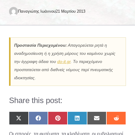
Παναγιώτης Ιωάννου
21 Μαρτίου 2013
Προστασία Περιεχομένου:
Απαγορεύεται ρητά η
αναδημοσίευση ή η χρήση μέρους του κειμένου χωρίς
την έγγραφη άδεια του
do-it.gr
. Το περιεχόμενο
προστατεύεται από διεθνείς νόμους περί πνευματικής
ιδιοκτησίας.
Share this post:
Share
Share
Share
Share
Share
Share
on
on
on
on
on
on
X
Facebook
Pinterest
LinkedIn
Email
Reddit
Οι σπορές, τα φυτέματα, τα κλαδέματα, οι εμβολιασμοί
(Twitter)