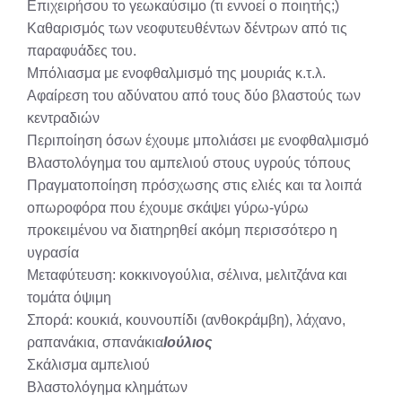
Επιχειρήσου το γεωκαύσιμο (τι εννοεί ο ποιητής;)
Καθαρισμός των νεοφυτευθέντων δέντρων από τις
παραφυάδες του.
Μπόλιασμα με ενοφθαλμισμό της μουριάς κ.τ.λ.
Αφαίρεση του αδύνατου από τους δύο βλαστούς των
κεντραδιών
Περιποίηση όσων έχουμε μπολιάσει με ενοφθαλμισμό
Βλαστολόγημα του αμπελιού στους υγρούς τόπους
Πραγματοποίηση πρόσχωσης στις ελιές και τα λοιπά
οπωροφόρα που έχουμε σκάψει γύρω-γύρω
προκειμένου να διατηρηθεί ακόμη περισσότερο η
υγρασία
Μεταφύτευση: κοκκινογούλια, σέλινα, μελιτζάνα και
τομάτα όψιμη
Σπορά: κουκιά, κουνουπίδι (ανθοκράμβη), λάχανο,
ραπανάκια, σπανάκια
Ιούλιος
Σκάλισμα αμπελιού
Βλαστολόγημα κλημάτων