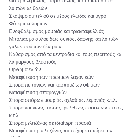
Φύτεμα λεμονιάς, πορτοκαλιάς, κυπαρισσιού και
λοιπών αειθαλών
Σκάψιμο αμπελιού σε μέρος ελώδες και υγρό
Φύτεμα καλαμιών
Ενοφθαλμισμός μουριάς και τριανταφυλλιάς
Μπόλιασμα αυλοειδώς συκιάς, δάφνης και λοιπών
γαλακτοφόρων δέντρων
Καθαρισμός από τα κεντράδια και τους περιττούς και
λαίμαργους βλαστούς.
Όργωμα ελιών
Μεταφύτευση των πρώιμων λαχανικών
Σπορά πεπονιών και καρπουζιών όψιμων
Μεταφύτευση σπαραγγιών
Σπορά σπόρων μουριάς, αχλαδιάς, λεμονιάς κ.τ.λ.
Σπορά κουκιών, πίσσας, ρεβιθιών, φασολιών, φακής
κ.τ.λ.
Σπορά μελιτζάνας σε ιδιαίτερη πρασιά
Μεταφύτευση μελιτζάνας που είχαμε σπείρει τον