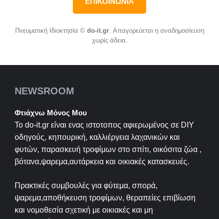
ΕΠΙΚΟΙΝΩΝΙΑ
Πνευματική Ιδιοκτησία ©
do-it.gr
. Απαγορεύεται η αναδημοσίευση
χωρίς άδεια.
NEWSROOM
Φτιάχνω Μόνος Μου
Το do-it.gr είναι ενας ιστοτοπος αφιερωμένος σε
DIY
οδηγούς, κηπουρική, καλλιέργεια λαχανικών και
φυτών, παρασκευή τροφίμων στο σπίτι, οικόσιτα ζώα ,
βότανα,ψαρεμα,αυτάρκεια και οικιακές κατασκευές.
Πρακτικές συμβουλές για φύτεμα, σπορά,
ψαρεμα,αποθήκευση τροφίμων, θεραπείες επιβίωση
και νομοθεσία σχετική με οικιακές και μη