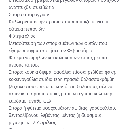
Μεταφύτευση μικρών και μεγάλων σπόρων που έχουν
αναπτυχθεί σε κιβώτια
Σπορά σπαραγγιών
Καλλιεργούμε την πρασιά που προορίζεται για το
φύτεμα πεπονιών
Φύτεμα ελιάς
Μεταφύτευση των σπορισμάτων των φυτών που
είχαμε πραγματοποιήσει τον Φεβρουάριο
Φύτεμα γεώμηλων και κολοκάσιων στους μέτρια
υγρούς τόπους
Σπορά: κουκιά όψιμα, φασόλια, πίσσα, ρεβίθια, φακή,
κοκκινογούλια σε ιδιαίτερη πρασιά, θαλασσοκράμβη
(λάχανο που φυτεύεται κοντά στη θάλασσα), σέλινο,
σπανάκια, πράσα, παμία, μαρούλια για το καλοκαίρι,
κάρδαμο, άνηθο κ.τ.λ.
Σπορά ή φύτεμα μοσχευμάτων αψιθιάς, γαρύφαλλου,
δεντρολίβανου, λεβάντας, μέντας (ή δυόσμου),
ρίγανης, κ.τ.λ.
Απρίλιος