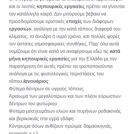
και οι λοιπές
κηπουρικές εργασίες
πρέπει να γίνονται
τον κατάλληλο καιρό. Δεν μπορούμε βέβαια να
προσδιορίσουμε οριστικές
εποχές
των διάφορων
εργασιών
, ανάλογα με την κατά τόπους διαφορά του
κλίματος, το άνυδρο ή υγρό χρόνο, και πολλές φορές
τον άστατες ατμοσφαιρικές συνθήκες. Παρ’ όλα αυτά
νομίζουμε ότι είναι καλό να αναφέρουμε εδώ τις
κατά
μήνα κηπουρικές εργασίες
για την Ελλάδα με την
παρατήρηση ότι αυτές πρέπει να τροποποιούνται
ανάλογα με τις φυσιολογικές περιστάσεις του
τόπου.
Ιανουάριος
Φύτεμα δέντρων σε υγρούς τόπους
Αραίωμα των μεγαλύτερων και των πλέον εύρωστων
δέντρων του φυτώριου
Φύτεμα μοσχευμάτων ελιών και πυρήνων ροδακινιάς
και βερικοκιάς στα υγρά εδάφη
Κέντρωμα όσων ανθίζουν πρώιμα: δαμασκηνιάς,
κερασιάς κ.τ.λ.