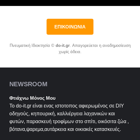
ΕΠΙΚΟΙΝΩΝΙΑ
Πνευματική Ιδιοκτησία ©
do-it.gr
. Απαγορεύεται η αναδημοσίευση
χωρίς άδεια.
NEWSROOM
Φτιάχνω Μόνος Μου
Το do-it.gr είναι ενας ιστοτοπος αφιερωμένος σε
DIY
οδηγούς, κηπουρική, καλλιέργεια λαχανικών και
φυτών, παρασκευή τροφίμων στο σπίτι, οικόσιτα ζώα ,
βότανα,ψαρεμα,αυτάρκεια και οικιακές κατασκευές.