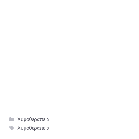
Κατηγορίες
Χυμοθεραπεία
Ετικέτες
Χυμοθεραπεία