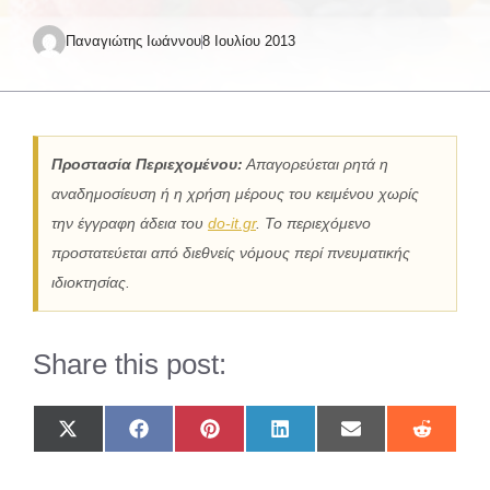
Παναγιώτης Ιωάννου
8 Ιουλίου 2013
Προστασία Περιεχομένου:
Απαγορεύεται ρητά η
αναδημοσίευση ή η χρήση μέρους του κειμένου χωρίς
την έγγραφη άδεια του
do-it.gr
. Το περιεχόμενο
προστατεύεται από διεθνείς νόμους περί πνευματικής
ιδιοκτησίας.
Share this post:
Share
Share
Share
Share
Share
Share
on
on
on
on
on
on
X
Facebook
Pinterest
LinkedIn
Email
Reddit
(Twitter)