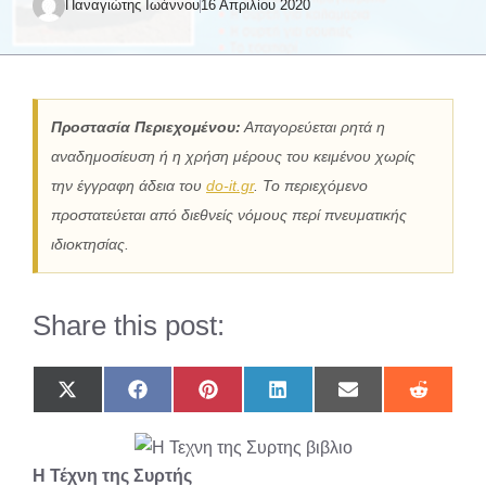
Παναγιώτης Ιωάννου
16 Απριλίου 2020
Προστασία Περιεχομένου:
Απαγορεύεται ρητά η
αναδημοσίευση ή η χρήση μέρους του κειμένου χωρίς
την έγγραφη άδεια του
do-it.gr
. Το περιεχόμενο
προστατεύεται από διεθνείς νόμους περί πνευματικής
ιδιοκτησίας.
Share this post:
Share
Share
Share
Share
Share
Share
on
on
on
on
on
on
X
Facebook
Pinterest
LinkedIn
Email
Reddit
(Twitter)
Η Τέχνη της Συρτής