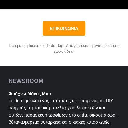
ΕΠΙΚΟΙΝΩΝΙΑ
Πνευματική Ιδιοκτησία ©
do-it.gr
. Απαγορεύεται η αναδημοσίευση
χωρίς άδεια.
NEWSROOM
Φτιάχνω Μόνος Μου
Το do-it.gr είναι ενας ιστοτοπος αφιερωμένος σε
DIY
οδηγούς, κηπουρική, καλλιέργεια λαχανικών και
φυτών, παρασκευή τροφίμων στο σπίτι, οικόσιτα ζώα ,
βότανα,ψαρεμα,αυτάρκεια και οικιακές κατασκευές.