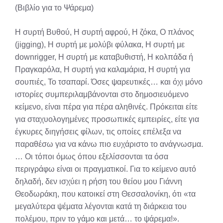
(Βιβλίο για το Ψάρεμα)
Η συρτή Βυθού, Η συρτή αφρού, Η ζόκα, Ο πλάνος
(jigging), Η συρτή με μολύβι φύλακα, Η συρτή με
downrigger, Η συρτή με καταβυθιστή, Η κολπάδα ή
Πραγκαρόλα, Η συρτή για καλαμάρια, Η συρτή για
σουπιές, Το τσαπαρί. Όσες ψαρευτικές… και όχι μόνο
ιστορίες συμπεριλαμβάνονται στο δημοσιευόμενο
κείμενο, είναι πέρα για πέρα αληθινές. Πρόκειται είτε
για σταχυολογημένες προσωπικές εμπειρίες, είτε για
έγκυρες διηγήσεις φίλων, τις οποίες επέλεξα να
παραθέσω για να κάνω πιο ευχάριστο το ανάγνωσμα.
… Οι τόποι όμως όπου εξελίσσονται τα όσα
περιγράφω είναι οι πραγματικοί. Για το κείμενο αυτό
δηλαδή, δεν ισχύει η ρήση του θείου μου Γιάννη
Θεοδωράκη, που κατοικεί στη Θεσσαλονίκη, ότι «τα
μεγαλύτερα ψέματα λέγονται κατά τη διάρκεια του
πολέμου, πριν το γάμο και μετά… το ψάρεμα!».