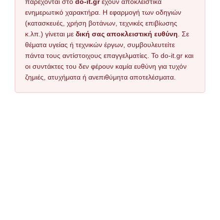
παρέχονται στο
do-it.gr
έχουν αποκλειστικά
ενημερωτικό χαρακτήρα. Η εφαρμογή των οδηγιών
(κατασκευές, χρήση βοτάνων, τεχνικές επιβίωσης
κ.λπ.) γίνεται με
δική σας αποκλειστική ευθύνη
. Σε
θέματα υγείας ή τεχνικών έργων, συμβουλευτείτε
πάντα τους αντίστοιχους επαγγελματίες. Το do-it.gr και
οι συντάκτες του δεν φέρουν καμία ευθύνη για τυχόν
ζημιές, ατυχήματα ή ανεπιθύμητα αποτελέσματα.