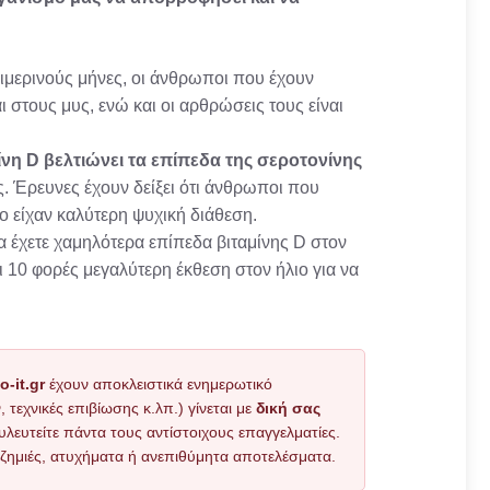
χειμερινούς μήνες, οι άνθρωποι που έχουν
 στους μυς, ενώ και οι αρθρώσεις τους είναι
ίνη D βελτιώνει τα επίπεδα της σεροτονίνης
ς. Έρευνες έχουν δείξει ότι άνθρωποι που
ο είχαν καλύτερη ψυχική διάθεση.
να έχετε χαμηλότερα επίπεδα βιταμίνης D στον
 10 φορές μεγαλύτερη έκθεση στον ήλιο για να
o-it.gr
έχουν αποκλειστικά ενημερωτικό
εχνικές επιβίωσης κ.λπ.) γίνεται με
δική σας
υλευτείτε πάντα τους αντίστοιχους επαγγελματίες.
όν ζημιές, ατυχήματα ή ανεπιθύμητα αποτελέσματα.