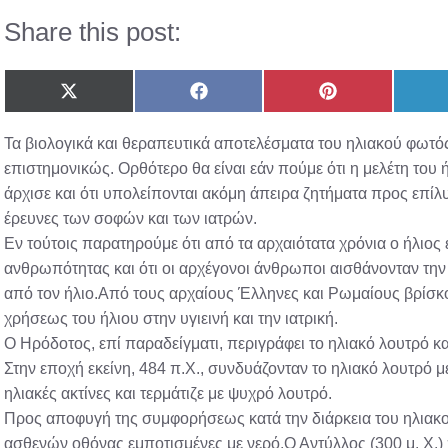
Share this post:
Share
Share
Share
on
on
on
X
Facebook
Pinterest
Τα βιολογικά και θεραπευτικά αποτελέσματα του ηλιακού φωτό
(Twitter)
επιστημονικώς. Ορθότερο θα είναι εάν πούμε ότι η μελέτη του
άρχισε και ότι υπολείπονται ακόμη άπειρα ζητήματα προς επίλ
έρευνες των σοφών και των ιατρών.
Εν τούτοις παρατηρούμε ότι από τα αρχαιότατα χρόνια ο ήλιος 
ανθρωπότητας και ότι οι αρχέγονοι άνθρωποι αισθάνονταν την
από τον ήλιο.Από τους αρχαίους Έλληνες και Ρωμαίους βρίσκο
χρήσεως του ήλιου στην υγιεινή και την ιατρική.
Ο Ηρόδοτος, επί παραδείγματι, περιγράφει το ηλιακό λουτρό κα
Στην εποχή εκείνη, 484 π.Χ., συνδυάζονταν το ηλιακό λουτρό 
ηλιακές ακτίνες και τερμάτιζε με ψυχρό λουτρό.
Προς αποφυγή της συμφορήσεως κατά την διάρκεια του ηλιακ
ασθενών οθόνας εμποτισμένες με νερό.Ο Αντύλλος (300 μ. X.) 