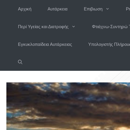
Μετάβαση
Αρχική
Αυτάρκεια
Επιβιωση
P
σε
περιεχόμενο
Περί Υγείας και Διατροφής
Φτιάχνω-Συντηρώ 
Εγκυκλοπαίδεια Αυτάρκειας
Υπολογιστής Πλήρους