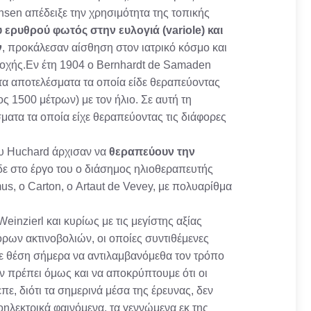
nsen απέδειξε την χρησιμότητα της τοπικής
 ερυθρού φωτός στην ευλογιά (variole) και
ν
, προκάλεσαν αίσθηση στον ιατρικό κόσμο και
ποχής.Εν έτη 1904 ο Bernhardt de Samaden
τα αποτελέσματα τα οποία είδε θεραπεύοντας
ς 1500 μέτρων) με τον ήλιο. Σε αυτή τη
ματα τα οποία είχε θεραπεύοντας τις διάφορες
ου Huchard άρχισαν να
θεραπεύουν την
δε στο έργο του ο διάσημος ηλιοθεραπευτής
mus, ο Carton, ο Artaut de Vevey, με πολυαρίθμα
Weinzierl και κυρίως με τις μεγίστης αξίας
ρων ακτινοβολιών, οι οποίες συντιθέμενες
σε θέση σήμερα να αντιλαμβανόμεθα τον τρόπο
ν πρέπει όμως και να αποκρύπτουμε ότι οι
ε, διότι τα σημερινά μέσα της έρευνας, δεν
ηλεκτρικά φαινόμενα, τα γεννώμενα εκ της