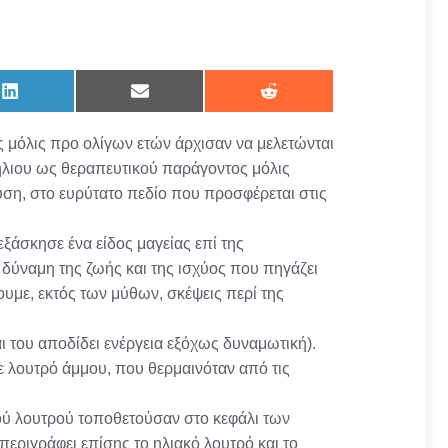
Share
Share
Share
on
on
on
LinkedIn
Email
Reddit
ς μόλις προ ολίγων ετών άρχισαν να μελετώνται
 ήλιου ως θεραπευτικού παράγοντος μόλις
υση, στο ευρύτατο πεδίο που προσφέρεται στις
εξάσκησε ένα είδος μαγείας επί της
 δύναμη της ζωής και της ισχύος που πηγάζει
υμε, εκτός των μύθων, σκέψεις περί της
ι του αποδίδει ενέργεια εξόχως δυναμωτική).
με λουτρό άμμου, που θερμαινόταν από τις
ού λουτρού τοποθετούσαν στο κεφάλι των
περιγράφει επίσης το ηλιακό λουτρό και το