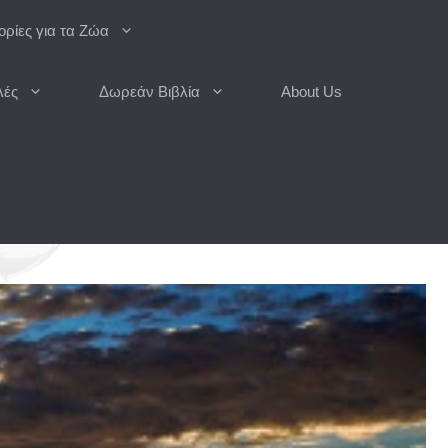
ρίες για τα Ζώα
λές
Δωρεάν Βιβλία
About Us