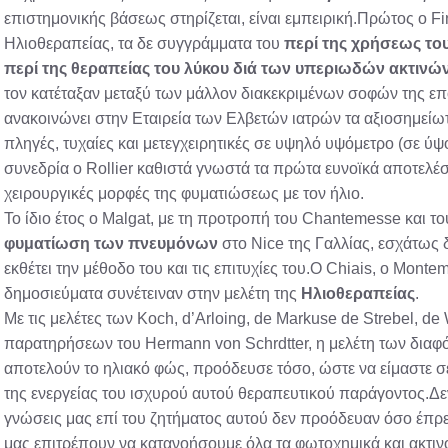
επιστημονικής βάσεως στηρίζεται, είναι εμπειρική.Πρώτος ο Fi
Ηλιοθεραπείας, τα δε συγγράμματα του
περί της χρήσεως του
περί της θεραπείας του λύκου διά των υπεριωδών ακτινώ
τον κατέταξαν μεταξύ των μάλλον διακεκριμένων σοφών της ε
ανακοινώνει στην Εταιρεία των Ελβετών ιατρών τα αξιοσημείω
πληγές, τυχαίες και μετεγχειρητικές σε υψηλό υψόμετρο (σε ύψο
συνεδρία ο Rollier καθιστά γνωστά τα πρώτα ευνοϊκά αποτελέσ
χειρουργικές μορφές της φυματιώσεως με τον ήλιο.
Το ίδιο έτος ο Malgat, με τη προτροπή του Chantemesse και τ
φυματίωση των πνευμόνων
στο Nice της Γαλλίας, εσχάτως 
εκθέτει την μέθοδο του και τις επιτυχίες του.Ο Chiais, ο Monte
δημοσιεύματα συνέτειναν στην μελέτη της
Ηλιοθεραπείας
.
Με τις μελέτες των Koch, d’Arloing, de Markuse de Strebel, de 
παρατηρήσεων του Hermann von Schrdtter, η μελέτη των διαφό
αποτελούν το ηλιακό φώς, προόδευσε τόσο, ώστε να είμαστε 
της ενεργείας του ισχυρού αυτού θεραπευτικού παράγοντος.Δε
γνώσεις μας επί του ζητήματος αυτού δεν προόδευαν όσο έπρεπ
μας επιτρέπουν να κατανοήσουμε όλα τα φωτοχημικά και ακτινο