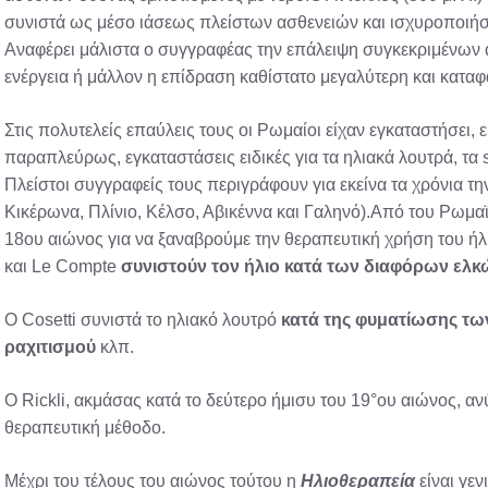
συνιστά ως μέσο ιάσεως πλείστων ασθενειών και ισχυροποιή
Αναφέρει μάλιστα ο συγγραφέας την επάλειψη συγκεκριμένων α
ενέργεια ή μάλλον η επίδραση καθίστατο μεγαλύτερη και καταφ
Στις πολυτελείς επαύλεις τους οι Ρωμαίοι είχαν εγκαταστήσει, ε
παραπλεύρως, εγκαταστάσεις ειδικές για τα ηλιακά λουτρά, τα s
Πλείστοι συγγραφείς τους περιγράφουν για εκείνα τα χρόνια τ
Κικέρωνα, Πλίνιο, Κέλσο, Αβικέννα και Γαληνό).Από του Ρωμα
18ου αιώνος για να ξαναβρούμε την θεραπευτική χρήση του ήλι
και Le Compte
συνιστούν τον ήλιο κατά των διαφόρων ελκώ
Ο Cosetti συνιστά το ηλιακό λουτρό
κατά της φυματίωσης τω
ραχιτισμού
κλπ.
Ο Rickli, ακμάσας κατά το δεύτερο ήμισυ του 19°ου αιώνος, 
θεραπευτική μέθοδο.
Μέχρι του τέλους του αιώνος τούτου η
Ηλιοθεραπεία
είναι γεν