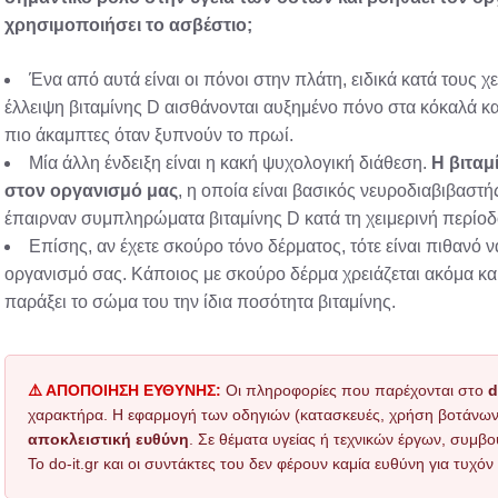
χρησιμοποιήσει το ασβέστιο;
Ένα από αυτά είναι οι πόνοι στην πλάτη, ειδικά κατά τους 
έλλειψη βιταμίνης D αισθάνονται αυξημένο πόνο στα κόκαλά και
πιο άκαμπτες όταν ξυπνούν το πρωί.
Μία άλλη ένδειξη είναι η κακή ψυχολογική διάθεση.
Η βιταμ
στον οργανισμό μας
, η οποία είναι βασικός νευροδιαβιβαστή
έπαιρναν συμπληρώματα βιταμίνης D κατά τη χειμερινή περίοδ
Επίσης, αν έχετε σκούρο τόνο δέρματος, τότε είναι πιθανό 
οργανισμό σας. Κάποιος με σκούρο δέρμα χρειάζεται ακόμα και
παράξει το σώμα του την ίδια ποσότητα βιταμίνης.
⚠️ ΑΠΟΠΟΙΗΣΗ ΕΥΘΥΝΗΣ:
Οι πληροφορίες που παρέχονται στο
d
χαρακτήρα. Η εφαρμογή των οδηγιών (κατασκευές, χρήση βοτάνων, τ
αποκλειστική ευθύνη
. Σε θέματα υγείας ή τεχνικών έργων, συμβο
Το do-it.gr και οι συντάκτες του δεν φέρουν καμία ευθύνη για τυχ