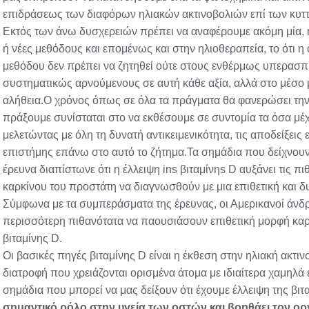
επιδράσεως των διαφόρων ηλιακών ακτινοβολιών επί των κυττ
Εκτός των άνω δυσχερειών πρέπει να αναφέρουμε ακόμη μία, η
ή νέες μεθόδους και επομένως και στην ηλιοθεραπεία, το ότι η 
μεθόδου δεν πρέπει να ζητηθεί ούτε στους ενθέρμως υπερασπι
συστηματικώς αρνούμενους σε αυτή κάθε αξία, αλλά στο μέσο 
αλήθεια.Ο χρόνος όπως σε όλα τα πράγματα θα φανερώσει την
πράξουμε συνίσταται στο να εκθέσουμε σε συντομία τα όσα μέχ
μελετώντας με όλη τη δυνατή αντικειμενικότητα, τις αποδείξεις
επιστήμης επάνω στο αυτό το ζήτημα.Τα σημάδια που δείχνουν
έρευνα διαπίστωνε ότι η έλλειψη ins βιταμίνηs D αυξάνει τις 
καρκίνου του προστάτη να διαγνωσθούν με μια επιθετική και 
Σύμφωνα με τα συμπεράσματα της έρευνας, οι Αμερικανοί άνδ
περισσότερη πιθανότατα να παουσιάσουν επιθετική μορφή καρ
βιταμίνης D.
Οι βασικές πηγές βιταμίνης D είναι η έκθεση στην ηλιακή ακτι
διατροφή που χρειάζονται ορισμένα άτομα με ιδιαίτερα χαμηλά ε
σημάδια που μπορεί να μας δείξουν ότι έχουμε έλλειψη της βι
σημαντικό ρόλο στην υγεία των οστών και βοηθάει τον ο