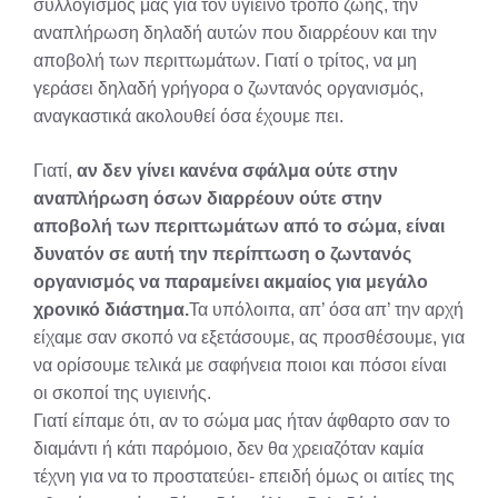
συλλογισμός μας για τον υγιεινό τρόπο ζωής, την
αναπλήρωση δηλαδή αυτών που διαρρέουν και την
αποβολή των περιττωμάτων. Γιατί ο τρίτος, να μη
γεράσει δηλαδή γρήγορα ο ζωντανός οργανισμός,
αναγκαστικά ακολουθεί όσα έχουμε πει.
Γιατί,
αν δεν γίνει κανένα σφάλμα ούτε στην
αναπλήρωση όσων διαρρέουν ούτε στην
αποβολή των περιττωμάτων από το σώμα, είναι
δυνατόν σε αυτή την περίπτωση ο ζωντανός
οργανισμός να παραμείνει ακμαίος για μεγάλο
χρονικό διάστημα.
Τα υπόλοιπα, απ’ όσα απ’ την αρχή
είχαμε σαν σκοπό να εξετάσουμε, ας προσθέσουμε, για
να ορίσουμε τελικά με σαφήνεια ποιοι και πόσοι είναι
οι σκοποί της υγιεινής.
Γιατί είπαμε ότι, αν το σώμα μας ήταν άφθαρτο σαν το
διαμάντι ή κάτι παρόμοιο, δεν θα χρειαζόταν καμία
τέχνη για να το προστατεύει- επειδή όμως οι αιτίες της