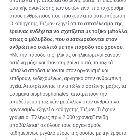
αποτρέπει την απώλεια οστέινης μάζας. Η διαδικασία
φυσικής ανανέωσης των οστών είναι πιο ταχύρυθμη
στους ανθρώπους που πάσχουν από οστεοπόρωση.
Ο καθηγητής Έιζμαν εξηγεί ότι
το αποτέλεσμα της
έρευνας ενδέχεται να σχετίζεται με τοξικά μέταλλα,
όπως ο μόλυβδος, που συσσωρεύονται στον
ανθρώπινο σκελετό με την πάροδο του χρόνου
.
«Με την πάροδο της ηλικίας οι ηλικιωμένοι χάνουν
οστέινη μάζα και όταν συμβαίνει αυτό, τα τοξικά
μέταλλα αποδεσμεύονται στον οργανισμό και
επιδρούν, ενδεχομένως, αρνητικά στην ανθρώπινη
υγεία. Αποτρέποντας την απώλεια οστέινης μάζας, τα
φάρμακα bisphosphonates, αποτρέπουν την
αποδέσμευση τοξικών μετάλλων στον ανθρώπινο
οργανισμό» εξηγεί ο καθηγητής Έιζμαν.Τι έχουν
γράψει οι Έλληνες πριν 2.000 χρόνια;Επειδή
αποβάλλεται* σε όλους τους οργανισμούς
καθημερινώς μεγάλο μέρος της ουσίας με την έμφυτο