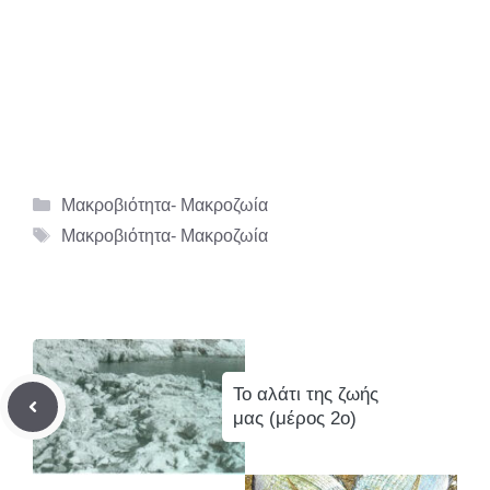
Κατηγορίες
Μακροβιότητα- Μακροζωία
Ετικέτες
Μακροβιότητα- Μακροζωία
Το αλάτι της ζωής
μας (μέρος 2ο)