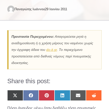
Παναγιώτης Ιωάννου
29 Ιουνίου 2011
Προστασία Περιεχομένου:
Απαγορεύεται ρητά η
αναδημοσίευση ή η χρήση μέρους του κειμένου χωρίς
την έγγραφη άδεια του
do-it.gr
. Το περιεχόμενο
προστατεύεται από διεθνείς νόμους περί πνευματικής
ιδιοκτησίας.
Share this post:
Share
Share
Share
Share
Share
Share
on
on
on
on
on
on
X
Facebook
Pinterest
LinkedIn
Email
Reddit
Πόσο άναυδος μένω όταν διαβάζω τόσο σημαντικές
(Twitter)