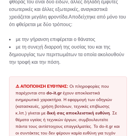
φθοράς του είναι δύο ειδών, άλλες δηλαδή έμφυτες
εσωτερικές και άλλες εξωτερικές, αναγκαστικά
χρειάζεται μεγάλη φροντίδα.Αποδείχτηκε από μόνο του
ότι φθείρεται με δύο τρόπους:
με την γήρανση επιφέρεται ο θάνατος
με τη συνεχή διαρροή της ουσίας του και της
δημιουργίας των περιττωμάτων τα οποία ακολουθούν
την τροφή και την πόση.
⚠️ ΑΠΟΠΟΙΗΣΗ ΕΥΘΥΝΗΣ:
Οι πληροφορίες που
παρέχονται στο
do-it.gr
έχουν αποκλειστικά
ενημερωτικό χαρακτήρα. Η εφαρμογή των οδηγιών
(κατασκευές, χρήση βοτάνων, τεχνικές επιβίωσης
κ.λπ.) γίνεται με
δική σας αποκλειστική ευθύνη
. Σε
θέματα υγείας ή τεχνικών έργων, συμβουλευτείτε
πάντα τους αντίστοιχους επαγγελματίες. Το do-it.gr και
οι συντάκτες του δεν φέρουν καμία ευθύνη για τυχόν