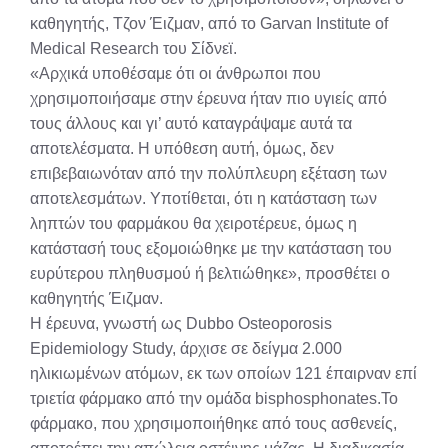
καθηγητής, Τζον Έιζμαν, από το Garvan Institute of
Medical Research του Σίδνεϊ.
«Αρχικά υποθέσαμε ότι οι άνθρωποι που
χρησιμοποιήσαμε στην έρευνα ήταν πιο υγιείς από
τους άλλους και γι’ αυτό καταγράψαμε αυτά τα
αποτελέσματα. Η υπόθεση αυτή, όμως, δεν
επιβεβαιωνόταν από την πολύπλευρη εξέταση των
αποτελεσμάτων. Υποτίθεται, ότι η κατάσταση των
ληπτών του φαρμάκου θα χειροτέρευε, όμως η
κατάστασή τους εξομοιώθηκε με την κατάσταση του
ευρύτερου πληθυσμού ή βελτιώθηκε», προσθέτει ο
καθηγητής Έιζμαν.
Η έρευνα, γνωστή ως Dubbo Osteoporosis
Epidemiology Study, άρχισε σε δείγμα 2.000
ηλικιωμένων ατόμων, εκ των οποίων 121 έπαιρναν επί
τριετία φάρμακο από την ομάδα bisphosphonates.Το
φάρμακο, που χρησιμοποιήθηκε από τους ασθενείς,