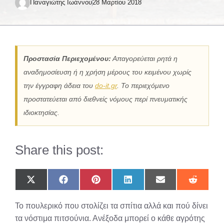
Παναγιώτης Ιωάννου
28 Μαρτίου 2018
Προστασία Περιεχομένου:
Απαγορεύεται ρητά η
αναδημοσίευση ή η χρήση μέρους του κειμένου χωρίς
την έγγραφη άδεια του
do-it.gr
. Το περιεχόμενο
προστατεύεται από διεθνείς νόμους περί πνευματικής
ιδιοκτησίας.
Share this post:
Share
Share
Share
Share
Share
Share
on
on
on
on
on
on
X
Facebook
Pinterest
LinkedIn
Email
Reddit
Το πουλερικό που στολίζει τα σπίτια αλλά και πού δίνει
(Twitter)
τα νόστιμα πιτσούνια. Ανέξοδα μπορεί ο κάθε αγρότης