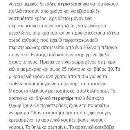
να έχει μερικές δεκάδες
περιστέρια
για να του δίνουν
πολλά πιτσούνια το χρόνο και να εξασφαλίζει
νοστιμότατο κρέας. Χρειάζεται μόνον ένα
περιστερεώνα που να στεγάζεται, να γεννάει, να
μεγαλώνει, τα μικρά του και να προστατεύεται από ένα
σωρό εχθρούς πού έχει.Ο περιστερεώναςΟ
περιστερεώνας αποτελείται από ένα ξύλινο ή πέτρινο
πυργίσκο. Επίσης από κασόνια στηριγμένα ψηλά
στους τοίχους. Πρέπει να είναι χωρισμένος σε μικρά
κελιά με μάκρος και ύψος 25 πόντους και βάθος 30. Τα
μικρά κελιά έχουν ανοίγματα από πίσω για να τα
επιθεωρούμε και για να παίρνουμε τα πιτσούνια.
Μπροστά κλείνουν με πορτίτσες, όταν θελήσουμε.Το
αρσενικό και θηλυκό
περιστέρι
πολύ δύσκολα
ξεχωρίζουν. Οι περιστεράδες έχουν το παρακάτω
γνώρισμα. Όταν τα κρατήσουμε από τις φτερούγες
κρεμασμένα, το αρσενικό γουτίζει (κάνει γουου-
γούου). Το θηλυκό σωπαίνει. Το αρσενικό κατεβάζει