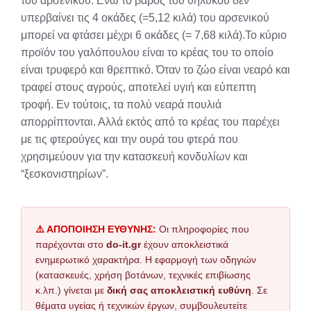
του αρσενικού. Ενώ το βάρος του θηλυκού δεν
υπερβαίνει τις 4 οκάδες (=5,12 κιλά) του αρσενικού
μπορεί να φτάσει μέχρι 6 οκάδες (= 7,68 κιλά).Το κύριο
προϊόν του γαλόπουλου είναι το κρέας του το οποίο
είναι τρυφερό και θρεπτικό. Όταν το ζώο είναι νεαρό και
τραφεί στους αγρούς, αποτελεί υγιή και εύπεπτη
τροφή. Εν τούτοις, τα πολύ νεαρά πουλιά
απορρίπτονται. Αλλά εκτός από το κρέας του παρέχει
με τις φτερούγες και την ουρά του φτερά που
χρησιμεύουν για την κατασκευή κονδυλίων και
“ξεσκονιστηρίων”.
⚠️ ΑΠΟΠΟΙΗΣΗ ΕΥΘΥΝΗΣ:
Οι πληροφορίες που
παρέχονται στο
do-it.gr
έχουν αποκλειστικά
ενημερωτικό χαρακτήρα. Η εφαρμογή των οδηγιών
(κατασκευές, χρήση βοτάνων, τεχνικές επιβίωσης
κ.λπ.) γίνεται με
δική σας αποκλειστική ευθύνη
. Σε
θέματα υγείας ή τεχνικών έργων, συμβουλευτείτε