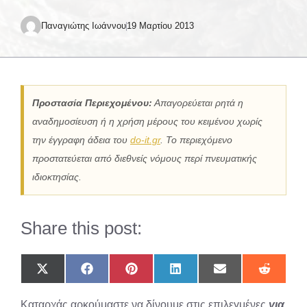
Παναγιώτης Ιωάννου
19 Μαρτίου 2013
Προστασία Περιεχομένου:
Απαγορεύεται ρητά η
αναδημοσίευση ή η χρήση μέρους του κειμένου χωρίς
την έγγραφη άδεια του
do-it.gr
. Το περιεχόμενο
προστατεύεται από διεθνείς νόμους περί πνευματικής
ιδιοκτησίας.
Share this post:
Share
Share
Share
Share
Share
Share
on
on
on
on
on
on
X
Facebook
Pinterest
LinkedIn
Email
Reddit
Καταρχάς αρκούμαστε να δίνουμε στις επιλεγμένες
για
(Twitter)