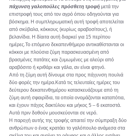
πάχυνση γαλοπούλες πρόσθετη τροφή
μετά την
επιστροφή τους από τον αγρό όπου οδηγούνται για
βόσκημα. Η συμπληρωματική αυτή τροφή αποτελείται
από σκύβαλα, κόκκους (κυρίως αραβοσίτους), ή
βελανίδια. Η δίαιτα αυτή διαρκεί για 15 περίπου
ημέρες.Το επόμενο δεκαπενθήμερο αντικαθίστανται οι
κόκκοι με πλούσια ζύμη παρασκευασμένη από
βρασμένες πατάτες και ζυμωμένες με αλεύρι από
αραβόσιτο ή κριθάρι και γάλα, αν είναι φτηνό.
Από τη ζύμη αυτή δίνουμε στα προς πάχυνση πουλιά
δύο φορές την ημέρα.Κατά τις τελευταίες ημέρες του
δεύτερου δεκαπενθημέρου κατασκευάζουμε από τη
ζύμη αυτή σφαιρίδια, τα οποία ονομάζονται καταπότια,
και έχουν πάχος δακτύλου και μήκος 5 – 6 εκατοστά.
Αυτά πριν δοθούν μουσκεύονται σε νερό.
Η παροχή αυτής της τροφής απαιτεί την σύμπραξη δύο
ανθρώπων ο ένας κρατάει το γαλόπουλο ανάμεσα στα
σκέλια του και ανοίγει το ράμφος και ο άλλος εισάγει