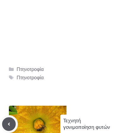
Κατηγορίες
Πτηνοτροφία
Ετικέτες
Πτηνοτροφία
Τεχνητή
γονιμοποίηση φυτών