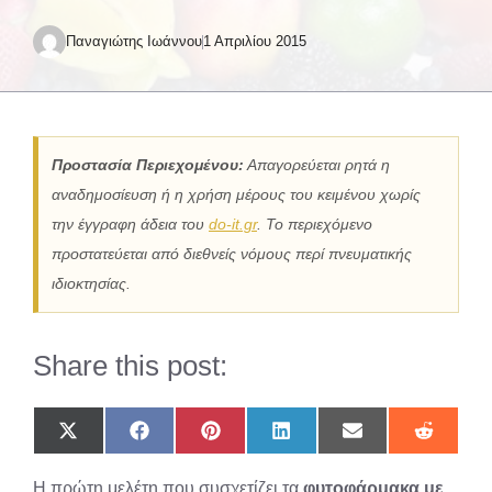
Παναγιώτης Ιωάννου
1 Απριλίου 2015
Προστασία Περιεχομένου:
Απαγορεύεται ρητά η
αναδημοσίευση ή η χρήση μέρους του κειμένου χωρίς
την έγγραφη άδεια του
do-it.gr
. Το περιεχόμενο
προστατεύεται από διεθνείς νόμους περί πνευματικής
ιδιοκτησίας.
Share this post:
Share
Share
Share
Share
Share
Share
on
on
on
on
on
on
X
Facebook
Pinterest
LinkedIn
Email
Reddit
Η πρώτη μελέτη που συσχετίζει τα
φυτοφάρμακα με
(Twitter)