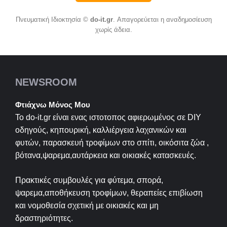
Πνευματική Ιδιοκτησία ©
do-it.gr
. Απαγορεύεται η αναδημοσίευση
χωρίς άδεια.
NEWSROOM
Φτιάχνω Μόνος Μου
Το do-it.gr είναι ενας ιστοτοπος αφιερωμένος σε
DIY
οδηγούς, κηπουρική, καλλιέργεια λαχανικών και
φυτών, παρασκευή τροφίμων στο σπίτι, οικόσιτα ζώα ,
βότανα,ψαρεμα,αυτάρκεια και οικιακές κατασκευές.
Πρακτικές συμβουλές για φύτεμα, σπορά,
ψαρεμα,αποθήκευση τροφίμων, θεραπείες επιβίωση
και νομοθεσία σχετική με οικιακές και μη
δραστηριότητες.