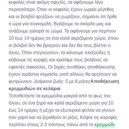
κεφαλές είναι ακόμη σφιχτές, τα αφήνουμε λίγο
περισσότερο. Όταν οι κεφαλές έχουν ωραίο μέγεθος
και οι βολβοί αρχίζουν να χωρίζουν, σημαίνει ότι ήρθε
η ώρα για συγκομιδή. Βγάζουμε τα σκόρδο μας και
τινάζουμε χαλαρά το χώμα. Τα αφήνουμε για περίπου
10 έως 14 ημέρες σε ένα καλά αεριζόμενο χώρο, όπου
οι βολβοί δεν θα βραχούν και δεν θα τους βλέπει ο
ήλιος. Όταν στεγνώσουν, τα κάνουμε πλεξούδες ή
κόβουμε τις κορφές και κρατάμε τους βολβούς σε
υφαντές σακούλες. Οι ξηρές συνθήκες αποθήκευσης
έχουν τεράστια σημασία, γιατί αλλιώς θα αρχίσουν να
φυτρώνουν.
Διάρκεια ζωής: 5 με 8 μήνες
Αποθήκευση
κρεμμυδιών σε κελάρια
Τοποθετήστε τα κρεμμύδια μακριά από το φως του
ήλιου, σε ένα ξηρό και καλά αεριζόμενο χώρο για 10
έως 14 ημέρες ή μέχρι τα εξωτερικά φύλλα να γίνουν
σαν χαρτί και να ξεραθούν οι ρίζες. Κόψτε τις κορυφές
περίπου στους 2-3 πόντους πάνω από το
κρεμμύδι