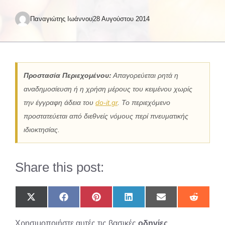
Παναγιώτης Ιωάννου
28 Αυγούστου 2014
Προστασία Περιεχομένου:
Απαγορεύεται ρητά η
αναδημοσίευση ή η χρήση μέρους του κειμένου χωρίς
την έγγραφη άδεια του
do-it.gr
. Το περιεχόμενο
προστατεύεται από διεθνείς νόμους περί πνευματικής
ιδιοκτησίας.
Share this post:
Share
Share
Share
Share
Share
Share
on
on
on
on
on
on
X
Facebook
Pinterest
LinkedIn
Email
Reddit
Χρησιμοποιήστε αυτές τις βασικές
οδηγίες
(Twitter)