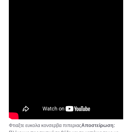
Φτιαξτε ευκολα κονσερβα πιπεριας
Αποστείρωση: