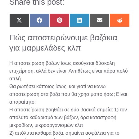
Share this post:
Share
Share
Share
Share
Share
Share
on
on
on
on
on
on
X
Facebook
Pinterest
LinkedIn
Email
Reddit
Πώς αποστειρώνουμε βαζάκια
(Twitter)
για μαρμελάδες κλπ
Η αποστείρωση βάζων ίσως ακούγεται δύσκολη
επιχείρηση, αλλά δεν είναι. Αντιθέτως είναι πάρα πολύ
απλή.
Θα ρωτήσει κάποιος ίσως: και γιατί να κάνω
αποστείρωση στα βάζα που θα χρησιμοποιήσω; Είναι
απαραίτητο;
Η αποστείρωση βοηθάει σε δύο βασικά σημεία: 1) τον
απόλυτο καθαρισμό των βάζων, άρα καταστροφή
μικροβίων, μικροοργανισμών κλπ
2) απόλυτα καθαρά βάζα, σημαίνει ασφάλεια για το