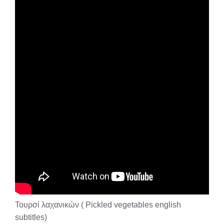
Τουρσί λαχανικών ( Pickled vegetables english
subtitles)