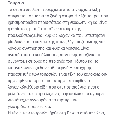
Τουρσιά
Τα στύπα ως λέξη προέρχεται από την αρχαία λέξη
στυφά που σημαίνει το ξινό ή στυφό.Η λέξη τουρσί που
χρησιμοποιείται περισσότερο στη νεοελληνική και είναι
η αντίστοιχη του “στύπα” είναι τουρκικής
προελεύσεως.Είναι κυρίως λαχανικά που υπέστησαν
μία διαδικασία γαλακτικής όπως λέγεται ζύμωσης για
λόγους συντήρησης και φυσικά γεύσης.Είναι
αναπόσπαστο κεφάλαιο της ποντιακής κουζίνας,το
συναντάμε σε όλες τις περιοχές του Πόντου και το
κατανάλωναν σχεδόν καθημερινά.Η εποχή της
παρασκευής των τουρσιών είναι τέλη του καλοκαιριού-
αρχές φθινοπώρου που υπάρχει και αφθονία
λαχανικών.Κύρια είδη που στυποποιούνται είναι οι
μελιτζάνες,τα άσπρα λάχανα,τα φασολάκια,οι άγουρες
ντομάτες,τα αγγουράκια,τα πιρπιρίμια-
γλιστρίδες,πιπεριές κ.α.
Η τέχνη των τουρσιών ήρθε στη Ρωσία από την Κίνα,