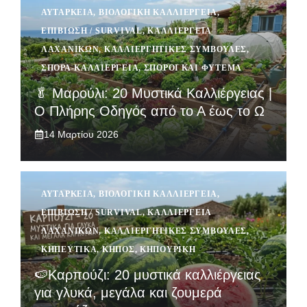
ΑΥΤΆΡΚΕΙΑ
,
ΒΙΟΛΟΓΙΚΉ ΚΑΛΛΙΈΡΓΕΙΑ
,
ΕΠΙΒΊΩΣΗ / SURVIVAL
,
ΚΑΛΛΙΈΡΓΕΙΑ
ΛΑΧΑΝΙΚΏΝ
,
ΚΑΛΛΙΕΡΓΗΤΙΚΈΣ ΣΥΜΒΟΥΛΈΣ
,
ΣΠΟΡΆ-ΚΑΛΛΙΈΡΓΕΙΑ
,
ΣΠΌΡΟΙ ΚΑΙ ΦΎΤΕΜΑ
🥬 Μαρούλι: 20 Μυστικά Καλλιέργειας |
Ο Πλήρης Οδηγός από το Α έως το Ω
14 Μαρτίου 2026
ΑΥΤΆΡΚΕΙΑ
,
ΒΙΟΛΟΓΙΚΉ ΚΑΛΛΙΈΡΓΕΙΑ
,
ΕΠΙΒΊΩΣΗ / SURVIVAL
,
ΚΑΛΛΙΈΡΓΕΙΑ
ΛΑΧΑΝΙΚΏΝ
,
ΚΑΛΛΙΕΡΓΗΤΙΚΈΣ ΣΥΜΒΟΥΛΈΣ
,
ΚΗΠΕΥΤΙΚΆ
,
ΚΉΠΟΣ
,
ΚΗΠΟΥΡΙΚΉ
🍉Καρπούζι: 20 μυστικά καλλιέργειας
για γλυκά, μεγάλα και ζουμερά