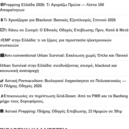
🧭Prepping Ελλάδα 2026: Τι Αγοράζω Πρώτα — Λίστα 100
Απαραίτητων
🔋Τι Χρειάζομαι για Blackout: Βασικός Εξοπλισμός Σπιτιού 2026
💥Τι Κάνω σε Σεισμό: Ο Εθνικός Οδηγός Επιβίωσης Πριν, Κατά & Μετά
⚡EMP στην Ελλάδα: τι να ξέρεις για προστασία ηλεκτρονικών
συσκευών
🏙️Αντι-conventional Urban Survival: Εκκένωση χωρίς Όπλα και Πανικό
Urban Survival στην Ελλάδα: συνδυάζοντας σεισμό, blackout και
κοινωνική αναταραχή
🌿 Αστική Permaculture: Βιολογικοί Λαχανόκηποι σε Πολυκατοικίες —
Ο Πλήρης Οδηγός 2026
📡Επικοινωνίες σε περίπτωση Grid-Down: Από τα PMR και τα Baofeng
μέχρι τους δορυφόρους.
🏢 Αστικό Prepping: Πλήρης Οδηγός Επιβίωσης 15 Ημερών σε 50τμ