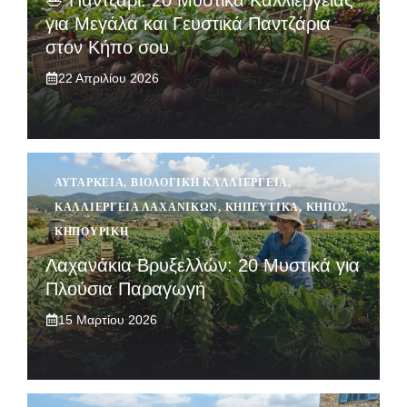
🥗 Παντζάρι: 20 Μυστικά Καλλιέργειας
για Μεγάλα και Γευστικά Παντζάρια
στον Κήπο σου
22 Απριλίου 2026
ΑΥΤΆΡΚΕΙΑ
,
ΒΙΟΛΟΓΙΚΉ ΚΑΛΛΙΈΡΓΕΙΑ
,
ΚΑΛΛΙΈΡΓΕΙΑ ΛΑΧΑΝΙΚΏΝ
,
ΚΗΠΕΥΤΙΚΆ
,
ΚΉΠΟΣ
,
ΚΗΠΟΥΡΙΚΉ
Λαχανάκια Βρυξελλών: 20 Μυστικά για
Πλούσια Παραγωγή
15 Μαρτίου 2026