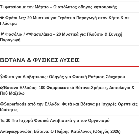
Τι φυτεύουμε τον Μάρτιο – Ο απόλυτος οδηγός κηπουρικής
🍓 Φράουλες: 20 Μυστικά για Τεράστια Παραγωγή στον Κήπο & σε
Γλάστρα
🫘 Φασόλια / 🌱Φασολάκια – 20 Μυστικά για Πλούσια & Συνεχή
Παραγωγή
ΒΟΤΑΝΑ & ΦΥΣΙΚΕΣ ΛΥΣΕΙΣ
🩺Φυτά για Διαβητικούς: Οδηγός για Φυσική Ρύθμιση Σάκχαρου
🌿Βότανα Ελλάδας: 100 Φαρμακευτικά Βότανα-Χρήσεις, Δοσολογία &
Πού Μαζεύω
🌻Superfoods από την Ελλάδα: Φυτά και Βότανα με Ισχυρές Θρεπτικές
Ιδιότητες
Τα 30 Πιο Ισχυρά Φυσικά Αντιβιοτικά για τον Οργανισμό
Αντιφλεγμονώδη Βότανα: Ο Πλήρης Κατάλογος (Οδηγός 2026)