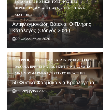
ΒΌΤΑΝΑ ΚΑΙ Η ΧΡΉΣΗ ΤΟΥΣ
,
ΦΥΣΙΚΈΣ
ΘΕΡΑΠΕΊΕΣ
,
ΦΥΤΆ-ΒΌΤΑΝΑ
,
ΦΥΤΆ-ΒΌΤΑΝΑ-
ΔΙΑΤΡΟΦΉ
Αντιφλεγμονώδη Βότανα: Ο Πλήρης
Κατάλογος (Οδηγός 2026)
20 Φεβρουαρίου 2026
PREPPER
,
ΠΕΡΊ ΥΓΕΊΑΣ ΚΑΙ ΔΙΑΤΡΟΦΉΣ
,
ΥΓΕΊΑ
ΌΛΑ ΌΣΑ ΠΡΈΠΕΙ ΝΑ ΓΝΩΡΊΖΕΤΕ
,
ΦΤΙΆΧΝΩ ΤΑ
ΔΙΚΆ ΜΟΥ ΦΆΡΜΑΚΑ
,
ΦΥΣΙΚΈΣ ΘΕΡΑΠΕΊΕΣ
50 Φυσικά Φάρμακα για Κρυολόγημα
15 Δεκεμβρίου 2025