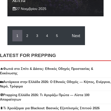
λεπτά
27 Νοεμβρίου 2025
Next
1
2
3
4
5
LATEST FOR PREPPING
🔥Φωτιά στο Σπίτι & Δάσος: Εθνικός Οδηγός Προστασίας &
Εκκένωσης
🏡Αυτάρκεια στην Ελλάδα 2026: Ο Εθνικός Οδηγός — Κήπος, Ενέργεια,
Νερό, Τρόφιμα
🧭Prepping Ελλάδα 2026: Τι Αγοράζω Πρώτα — Λίστα 100
Απαραίτητων
🔋Τι Χρειάζομαι για Blackout: Βασικός Εξοπλισμός Σπιτιού 2026