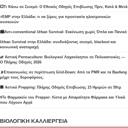
💥Τι Κάνω σε Σεισμό: Ο Εθνικός Οδηγός Επιβίωσης Πριν, Κατά & Μετά
⚡EMP στην Ελλάδα: τι να ξέρεις για προστασία ηλεκτρονικών
συσκευών
🏙️Αντι-conventional Urban Survival: Εκκένωση χωρίς Όπλα και Πανικό
Urban Survival στην Ελλάδα: συνδυάζοντας σεισμό, blackout και
κοινωνική αναταραχή
🌿 Αστική Permaculture: Βιολογικοί Λαχανόκηποι σε Πολυκατοικίες —
Ο Πλήρης Οδηγός 2026
📡Επικοινωνίες σε περίπτωση Grid-Down: Από τα PMR και τα Baofeng
μέχρι τους δορυφόρους.
🏢 Αστικό Prepping: Πλήρης Οδηγός Επιβίωσης 15 Ημερών σε 50τμ
⚕️Το Φαρμακείο του Prepper: Λίστα με Απαραίτητα Φάρμακα και Υλικά
που Λήγουν Αργά
ΒΙΟΛΟΓΙΚΗ ΚΑΛΛΙΕΡΓΕΙΑ