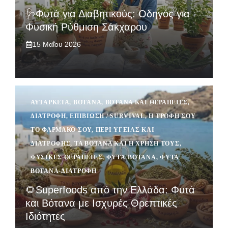
🩺Φυτά για Διαβητικούς: Οδηγός για
Φυσική Ρύθμιση Σάκχαρου
15 Μαΐου 2026
ΑΥΤΆΡΚΕΙΑ
,
ΒΌΤΑΝΑ
,
ΒΌΤΑΝΑ ΚΑΙ ΘΕΡΑΠΕΊΕΣ
,
ΔΙΑΤΡΟΦΉ
,
ΕΠΙΒΊΩΣΗ / SURVIVAL
,
Η ΤΡΟΦΉ ΣΟΥ
ΤΟ ΦΆΡΜΑΚΟ ΣΟΥ
,
ΠΕΡΊ ΥΓΕΊΑΣ ΚΑΙ
ΔΙΑΤΡΟΦΉΣ
,
ΤΑ ΒΌΤΑΝΑ ΚΑΙ Η ΧΡΉΣΗ ΤΟΥΣ
,
ΦΥΣΙΚΈΣ ΘΕΡΑΠΕΊΕΣ
,
ΦΥΤΆ-ΒΌΤΑΝΑ
,
ΦΥΤΆ-
ΒΌΤΑΝΑ-ΔΙΑΤΡΟΦΉ
🌻Superfoods από την Ελλάδα: Φυτά
και Βότανα με Ισχυρές Θρεπτικές
Ιδιότητες