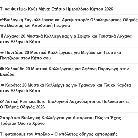
Τι να Φυτέψω Κάθε Μήνα: Ετήσιο Ημερολόγιο Κήπου 2026
🌱Βιολογική Συγκαλλιέργεια και Αμειψισπορά: Ολοκληρωμένος Οδηγός
για Βιώσιμη και Αποδοτική Γεωργία
🥬Λάχανο: 20 Μυστικά Καλλιέργειας για Σφιχτά και Γευστικά Λάχανα
στον Ελληνικό Κήπο
🥗 Παντζάρι: 20 Μυστικά Καλλιέργειας για Μεγάλα και Γευστικά
Παντζάρια στον Κήπο σου
🎃 Κολοκύθι: 20 Μυστικά Καλλιέργειας για Άφθονη Παραγωγή στην
Ελλάδα
🥕 Καρότο: 20 Μυστικά Καλλιέργειας για Τραγανά και Γλυκά Καρότα
στον Ελληνικό Κήπο
🌿 Αστική Permaculture: Βιολογικοί Λαχανόκηποι σε Πολυκατοικίες —
Ο Πλήρης Οδηγός 2026
Σπορά και Βιολογική Καλλιέργεια για Αυτάρκεια: Πώς να Έχεις
Τρόφιμα Όλο το Χρόνο
Τι φυτεύουμε τον Απρίλιο – Ο απόλυτος οδηγός κηπουρικής