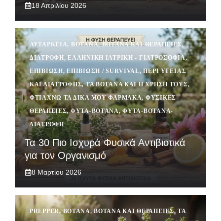
18 Απριλίου 2026
ΑΥΤΆΡΚΕΙΑ
,
ΒΌΤΑΝΑ
,
ΒΌΤΑΝΑ ΚΑΙ ΘΕΡΑΠΕΊΕΣ
,
ΔΙΑΤΡΟΦΉ
,
ΕΛΛΗΝΙΚΉ ΙΑΤΡΙΚΉ - ΓΙΑΤΡΟΣΌΦΙΑ
,
ΕΠΙΒΙΩΣΗ
,
ΕΠΙΒΊΩΣΗ / SURVIVAL
,
ΠΕΡΊ ΥΓΕΊΑΣ
ΚΑΙ ΔΙΑΤΡΟΦΉΣ
,
ΤΑ ΒΌΤΑΝΑ ΚΑΙ Η ΧΡΉΣΗ ΤΟΥΣ
,
ΦΤΙΆΧΝΩ ΤΑ ΔΙΚΆ ΜΟΥ ΦΆΡΜΑΚΑ
,
ΦΥΣΙΚΈΣ
ΘΕΡΑΠΕΊΕΣ
,
ΦΥΤΆ-ΒΌΤΑΝΑ
,
ΦΥΤΆ-ΒΌΤΑΝΑ-
ΔΙΑΤΡΟΦΉ
Τα 30 Πιο Ισχυρά Φυσικά Αντιβιοτικά
για τον Οργανισμό
8 Μαρτίου 2026
PREPPER
,
ΒΌΤΑΝΑ
,
ΒΌΤΑΝΑ ΚΑΙ ΘΕΡΑΠΕΊΕΣ
,
ΤΑ