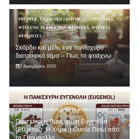
PREPPER
,
ΕΛΛΗΝΙΚΉ ΙΑΤΡΙΚΉ - ΓΙΑΤΡΟΣΌΦΙΑ
,
ΦΤΙΆΧΝΩ ΤΑ ΔΙΚΆ ΜΟΥ ΦΆΡΜΑΚΑ
,
ΦΥΣΙΚΈΣ
ΘΕΡΑΠΕΊΕΣ
Σκόρδο και μέλι, ένα πανίσχυρο
διατροφικό ίαμα – Πως το φτιάχνω
7 Δεκεμβρίου 2025
PREPPER
,
Η ΤΡΟΦΉ ΣΟΥ ΤΟ ΦΆΡΜΑΚΟ ΣΟΥ
,
ΦΥΣΙΚΈΣ ΘΕΡΑΠΕΊΕΣ
,
ΦΥΤΆ-ΒΌΤΑΝΑ-ΔΙΑΤΡΟΦΉ
Ποια είναι η Πανίσχυρη Ευγενόλη
(Eugenol): Η Χημική Ουσία Πίσω από
το Γαρύφαλλο