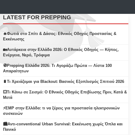
LATEST FOR PREPPING
🔥Φωτιά στο Σπίτι & Δάσος: Εθνικός Οδηγός Προστασίας &
Εκκένωσης
🏡Αυτάρκεια στην Ελλάδα 2026: Ο Εθνικός Οδηγός — Κήπος,
Ενέργεια, Νερό, Τρόφιμα
🧭Prepping Ελλάδα 2026: Τι Αγοράζω Πρώτα — Λίστα 100
Απαραίτητων
🔋Τι Χρειάζομαι για Blackout: Βασικός Εξοπλισμός Σπιτιού 2026
💥Τι Κάνω σε Σεισμό: Ο Εθνικός Οδηγός Επιβίωσης Πριν, Κατά &
Μετά
⚡EMP στην Ελλάδα: τι να ξέρεις για προστασία ηλεκτρονικών
συσκευών
🏙️Αντι-conventional Urban Survival: Εκκένωση χωρίς Όπλα και
Πανικό