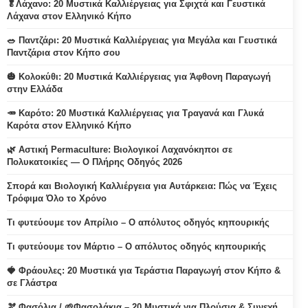
🥬Λάχανο: 20 Μυστικά Καλλιέργειας για Σφιχτά και Γευστικά
Λάχανα στον Ελληνικό Κήπο
🥗 Παντζάρι: 20 Μυστικά Καλλιέργειας για Μεγάλα και Γευστικά
Παντζάρια στον Κήπο σου
🎃 Κολοκύθι: 20 Μυστικά Καλλιέργειας για Άφθονη Παραγωγή
στην Ελλάδα
🥕 Καρότο: 20 Μυστικά Καλλιέργειας για Τραγανά και Γλυκά
Καρότα στον Ελληνικό Κήπο
🌿 Αστική Permaculture: Βιολογικοί Λαχανόκηποι σε
Πολυκατοικίες — Ο Πλήρης Οδηγός 2026
Σπορά και Βιολογική Καλλιέργεια για Αυτάρκεια: Πώς να Έχεις
Τρόφιμα Όλο το Χρόνο
Τι φυτεύουμε τον Απρίλιο – Ο απόλυτος οδηγός κηπουρικής
Τι φυτεύουμε τον Μάρτιο – Ο απόλυτος οδηγός κηπουρικής
🍓 Φράουλες: 20 Μυστικά για Τεράστια Παραγωγή στον Κήπο &
σε Γλάστρα
🫘 Φασόλια / 🌱Φασολάκια – 20 Μυστικά για Πλούσια & Συνεχή