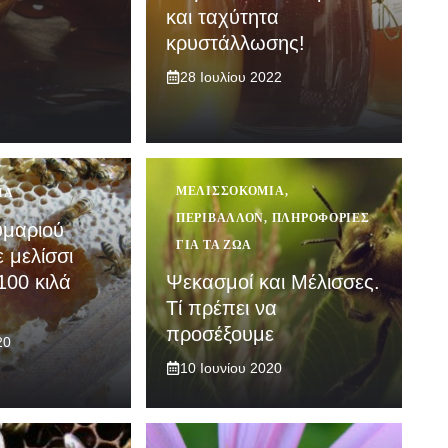
και ταχύτητα
κρυστάλλωσης!
28 Ιουλίου 2022
ΜΕΛΙΣΣΟΚΟΜΊΑ
,
ΊΑ
ΠΕΡΙΒΆΛΛΟΝ
,
ΠΛΗΡΟΦΟΡΊΕΣ
υμαριού
ΓΙΑ ΤΑ ΖΏΑ
 μελίσσι
00 κιλά
Ψεκασμοί και Μέλισσες.
Τί πρέπει να
προσέξουμε
20
10 Ιουνίου 2020