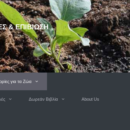
ΈΣ & ΕΠΙΒΊΩΣΗ
ρίες για τα Ζώα
λές
Δωρεάν Βιβλία
About Us