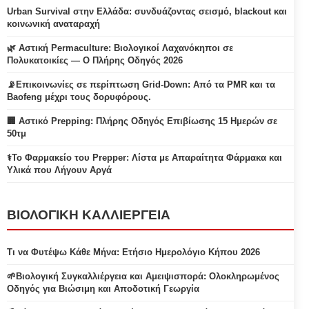
Urban Survival στην Ελλάδα: συνδυάζοντας σεισμό, blackout και
κοινωνική αναταραχή
🌿 Αστική Permaculture: Βιολογικοί Λαχανόκηποι σε
Πολυκατοικίες — Ο Πλήρης Οδηγός 2026
📡Επικοινωνίες σε περίπτωση Grid-Down: Από τα PMR και τα
Baofeng μέχρι τους δορυφόρους.
🏢 Αστικό Prepping: Πλήρης Οδηγός Επιβίωσης 15 Ημερών σε
50τμ
⚕️Το Φαρμακείο του Prepper: Λίστα με Απαραίτητα Φάρμακα και
Υλικά που Λήγουν Αργά
ΒΙΟΛΟΓΙΚΗ ΚΑΛΛΙΕΡΓΕΙΑ
Τι να Φυτέψω Κάθε Μήνα: Ετήσιο Ημερολόγιο Κήπου 2026
🌱Βιολογική Συγκαλλιέργεια και Αμειψισπορά: Ολοκληρωμένος
Οδηγός για Βιώσιμη και Αποδοτική Γεωργία