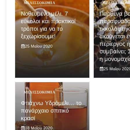
ΜΕΛΙΣΣΟΚΟΜΊΑ
ΜΕΛΙΣΣΟΚΟΜ
Νοθευμένο μέλι. 7
Παρθένα βα
εύκολοι και πρακτικοί
παραφυάδα
τρόποι για να το
εκκολάφτηκ
ξεχωρίσουμε!
ακούγεται 
περίεργος ή
25 Μαΐου 2020
συμβαίνει;
η μονομαχί
25 Μαΐου 202
ΜΕΛΙΣΣΟΚΟΜΊΑ
Φτιάχνω Yδρόμελι… το
πανάρχαιο σπιτικό
κρασί
18 Μαΐου 2020