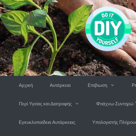
Μετάβαση
σε
περιεχόμενο
Αρχική
Αυτάρκεια
Επιβιωση
P
Περί Υγείας και Διατροφής
Φτιάχνω-Συντηρώ 
Εγκυκλοπαίδεια Αυτάρκειας
Υπολογιστής Πλήρους