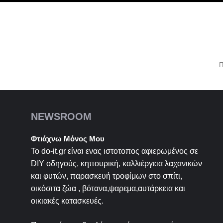
Π
NEWSROOM
Φτιάχνω Μόνος Μου
Το do-it.gr είναι ενας ιστοτοπος αφιερωμένος σε
DIY
οδηγούς, κηπουρική, καλλιέργεια λαχανικών
και φυτών, παρασκευή τροφίμων στο σπίτι,
οικόσιτα ζώα , βότανα,ψαρεμα,αυτάρκεια και
οικιακές κατασκευές.