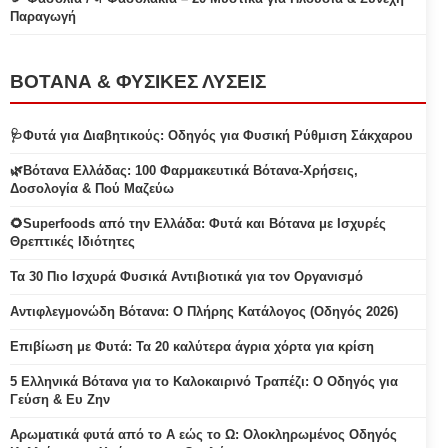
Παραγωγή
ΒΟΤΑΝΑ & ΦΥΣΙΚΕΣ ΛΥΣΕΙΣ
🩺Φυτά για Διαβητικούς: Οδηγός για Φυσική Ρύθμιση Σάκχαρου
🌿Βότανα Ελλάδας: 100 Φαρμακευτικά Βότανα-Χρήσεις,
Δοσολογία & Πού Μαζεύω
🌻Superfoods από την Ελλάδα: Φυτά και Βότανα με Ισχυρές
Θρεπτικές Ιδιότητες
Τα 30 Πιο Ισχυρά Φυσικά Αντιβιοτικά για τον Οργανισμό
Αντιφλεγμονώδη Βότανα: Ο Πλήρης Κατάλογος (Οδηγός 2026)
Επιβίωση με Φυτά: Τα 20 καλύτερα άγρια χόρτα για κρίση
5 Ελληνικά Βότανα για το Καλοκαιρινό Τραπέζι: Ο Οδηγός για
Γεύση & Ευ Ζην
Αρωματικά φυτά από το Α εώς το Ω: Ολοκληρωμένος Οδηγός