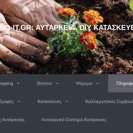
DO-IT.GR: ΑΥΤΆΡΚΕΙΑ, DIY ΚΑΤΑΣΚΕΥ
repping
Βότανα
Ψάρεμα
Πληροφο
Τροφές
Κατασκευές
Καλλιεργητικές Συμβου
 Αυτάρκειας
Λειτουργικό Σύστημα Αυτάρκειας