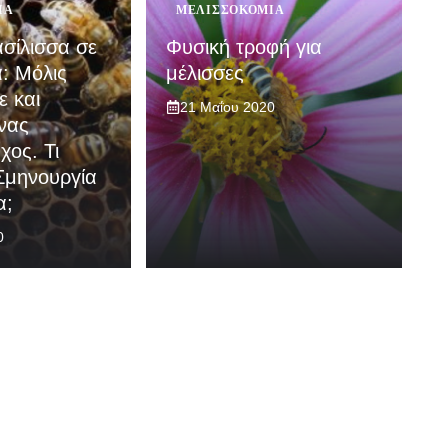
ΊΑ
ΜΕΛΙΣΣΟΚΟΜΊΑ
σίλισσα σε
Φυσική τροφή για
: Μόλις
μέλισσες
ε και
21 Μαΐου 2020
ένας
χος. Τι
 Σμηνουργία
α;
0