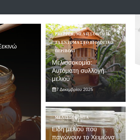
PREPPER
,
ΜΕΛΙΣΣΟΚΟΜΊΑ
,
ΤΑ ΈΝΤΟΜΑ ΣΤΟ ΒΙΟΛΟΓΙΚΌ
Ξεκινώ
ΠΕΡΙΒΌΛΙ
Μελισσοκομία:
Αυτόματη συλλογή
μελιού
7 Δεκεμβρίου 2025
ΜΕΛΙΣΣΟΚΟΜΊΑ
Είδη μελιού που
παγώνουν το Χειμώνα