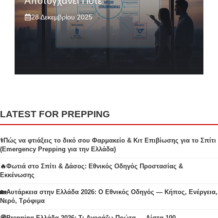
Αποτυγχάνει Ποτέ
28 Δεκεμβρίου 2025
LATEST FOR PREPPING
⚕️Πώς να φτιάξεις το δικό σου Φαρμακείο & Κιτ Επιβίωσης για το Σπίτι
(Emergency Prepping για την Ελλάδα)
🔥Φωτιά στο Σπίτι & Δάσος: Εθνικός Οδηγός Προστασίας &
Εκκένωσης
🏡Αυτάρκεια στην Ελλάδα 2026: Ο Εθνικός Οδηγός — Κήπος, Ενέργεια,
Νερό, Τρόφιμα
🧭Prepping Ελλάδα 2026: Τι Αγοράζω Πρώτα — Λίστα 100