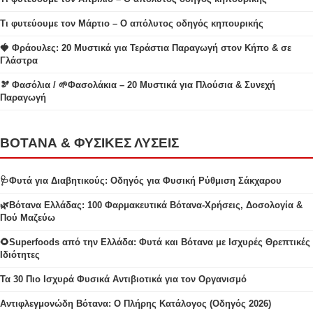
Τι φυτεύουμε τον Μάρτιο – Ο απόλυτος οδηγός κηπουρικής
🍓 Φράουλες: 20 Μυστικά για Τεράστια Παραγωγή στον Κήπο & σε
Γλάστρα
🫘 Φασόλια / 🌱Φασολάκια – 20 Μυστικά για Πλούσια & Συνεχή
Παραγωγή
ΒΟΤΑΝΑ & ΦΥΣΙΚΕΣ ΛΥΣΕΙΣ
🩺Φυτά για Διαβητικούς: Οδηγός για Φυσική Ρύθμιση Σάκχαρου
🌿Βότανα Ελλάδας: 100 Φαρμακευτικά Βότανα-Χρήσεις, Δοσολογία &
Πού Μαζεύω
🌻Superfoods από την Ελλάδα: Φυτά και Βότανα με Ισχυρές Θρεπτικές
Ιδιότητες
Τα 30 Πιο Ισχυρά Φυσικά Αντιβιοτικά για τον Οργανισμό
Αντιφλεγμονώδη Βότανα: Ο Πλήρης Κατάλογος (Οδηγός 2026)