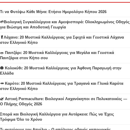
Τι να Φυτέψω Κάθε Μήνα: Ετήσιο Ημερολόγιο Κήπου 2026
🌱Βιολογική Συγκαλλιέργεια και Αμειψισπορά: Ολοκληρωμένος Οδηγός
για Βιώσιμη και Αποδοτική Γεωργία
🥬Λάχανο: 20 Μυστικά Καλλιέργειας για Σφιχτά και Γευστικά Λάχανα
στον Ελληνικό Κήπο
🥗 Παντζάρι: 20 Μυστικά Καλλιέργειας για Μεγάλα και Γευστικά
Παντζάρια στον Κήπο σου
🎃 Κολοκύθι: 20 Μυστικά Καλλιέργειας για Άφθονη Παραγωγή στην
Ελλάδα
🥕 Καρότο: 20 Μυστικά Καλλιέργειας για Τραγανά και Γλυκά Καρότα
στον Ελληνικό Κήπο
🌿 Αστική Permaculture: Βιολογικοί Λαχανόκηποι σε Πολυκατοικίες —
Ο Πλήρης Οδηγός 2026
Σπορά και Βιολογική Καλλιέργεια για Αυτάρκεια: Πώς να Έχεις
Τρόφιμα Όλο το Χρόνο
Τι φυτεύουμε τον Απρίλιο – Ο απόλυτος οδηγός κηπουρικής