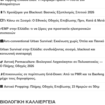
Απαραίτητων
🔋Τι Χρειάζομαι για Blackout: Βασικός Εξοπλισμός Σπιτιού 2026
💥Τι Κάνω σε Σεισμό: Ο Εθνικός Οδηγός Επιβίωσης Πριν, Κατά & Μετά
⚡EMP στην Ελλάδα: τι να ξέρεις για προστασία ηλεκτρονικών
συσκευών
🏙️Αντι-conventional Urban Survival: Εκκένωση χωρίς Όπλα και Πανικό
Urban Survival στην Ελλάδα: συνδυάζοντας σεισμό, blackout και
κοινωνική αναταραχή
🌿 Αστική Permaculture: Βιολογικοί Λαχανόκηποι σε Πολυκατοικίες —
Ο Πλήρης Οδηγός 2026
📡Επικοινωνίες σε περίπτωση Grid-Down: Από τα PMR και τα Baofeng
μέχρι τους δορυφόρους.
🏢 Αστικό Prepping: Πλήρης Οδηγός Επιβίωσης 15 Ημερών σε 50τμ
ΒΙΟΛΟΓΙΚΗ ΚΑΛΛΙΕΡΓΕΙΑ