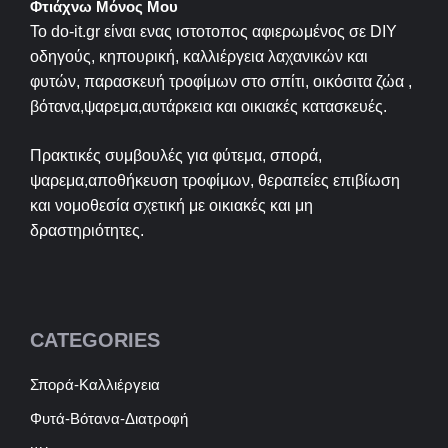
Φτιάχνω Μόνος Μου
Το do-it.gr είναι ενας ιστοτοπος αφιερωμένος σε
DIY
οδηγούς, κηπουρική, καλλιέργεια λαχανικών και
φυτών, παρασκευή τροφίμων στο σπίτι, οικόσιτα ζώα ,
βότανα,ψαρεμα,αυτάρκεια και οικιακές κατασκευές.
Πρακτικές συμβουλές για φύτεμα, σπορά,
ψαρεμα,αποθήκευση τροφίμων, θεραπείες επιβίωση
και νομοθεσία σχετική με οικιακές και μη
δραστηριότητες.
CATEGORIES
Σπορά-Καλλιέργεια
Φυτά-Βότανα-Διατροφή