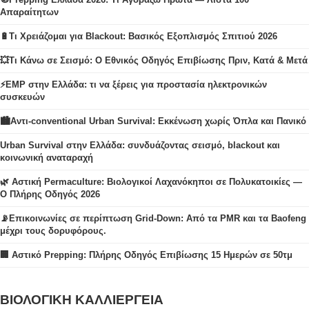
Απαραίτητων
🔋Τι Χρειάζομαι για Blackout: Βασικός Εξοπλισμός Σπιτιού 2026
💥Τι Κάνω σε Σεισμό: Ο Εθνικός Οδηγός Επιβίωσης Πριν, Κατά & Μετά
⚡EMP στην Ελλάδα: τι να ξέρεις για προστασία ηλεκτρονικών
συσκευών
🏙️Αντι-conventional Urban Survival: Εκκένωση χωρίς Όπλα και Πανικό
Urban Survival στην Ελλάδα: συνδυάζοντας σεισμό, blackout και
κοινωνική αναταραχή
🌿 Αστική Permaculture: Βιολογικοί Λαχανόκηποι σε Πολυκατοικίες —
Ο Πλήρης Οδηγός 2026
📡Επικοινωνίες σε περίπτωση Grid-Down: Από τα PMR και τα Baofeng
μέχρι τους δορυφόρους.
🏢 Αστικό Prepping: Πλήρης Οδηγός Επιβίωσης 15 Ημερών σε 50τμ
ΒΙΟΛΟΓΙΚΗ ΚΑΛΛΙΕΡΓΕΙΑ