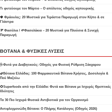
Τι φυτεύουμε τον Μάρτιο – Ο απόλυτος οδηγός κηπουρικής
🍓 Φράουλες: 20 Μυστικά για Τεράστια Παραγωγή στον Κήπο & σε
Γλάστρα
🫘 Φασόλια / 🌱Φασολάκια – 20 Μυστικά για Πλούσια & Συνεχή
Παραγωγή
ΒΟΤΑΝΑ & ΦΥΣΙΚΕΣ ΛΥΣΕΙΣ
🩺Φυτά για Διαβητικούς: Οδηγός για Φυσική Ρύθμιση Σάκχαρου
🌿Βότανα Ελλάδας: 100 Φαρμακευτικά Βότανα-Χρήσεις, Δοσολογία &
Πού Μαζεύω
🌻Superfoods από την Ελλάδα: Φυτά και Βότανα με Ισχυρές Θρεπτικές
Ιδιότητες
Τα 30 Πιο Ισχυρά Φυσικά Αντιβιοτικά για τον Οργανισμό
Αντιφλεγμονώδη Βότανα: Ο Πλήρης Κατάλογος (Οδηγός 2026)