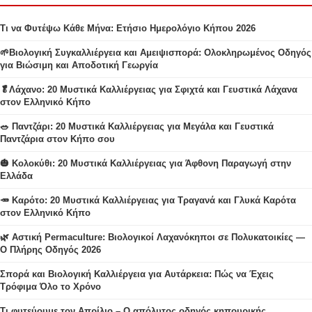
Τι να Φυτέψω Κάθε Μήνα: Ετήσιο Ημερολόγιο Κήπου 2026
🌱Βιολογική Συγκαλλιέργεια και Αμειψισπορά: Ολοκληρωμένος Οδηγός
για Βιώσιμη και Αποδοτική Γεωργία
🥬Λάχανο: 20 Μυστικά Καλλιέργειας για Σφιχτά και Γευστικά Λάχανα
στον Ελληνικό Κήπο
🥗 Παντζάρι: 20 Μυστικά Καλλιέργειας για Μεγάλα και Γευστικά
Παντζάρια στον Κήπο σου
🎃 Κολοκύθι: 20 Μυστικά Καλλιέργειας για Άφθονη Παραγωγή στην
Ελλάδα
🥕 Καρότο: 20 Μυστικά Καλλιέργειας για Τραγανά και Γλυκά Καρότα
στον Ελληνικό Κήπο
🌿 Αστική Permaculture: Βιολογικοί Λαχανόκηποι σε Πολυκατοικίες —
Ο Πλήρης Οδηγός 2026
Σπορά και Βιολογική Καλλιέργεια για Αυτάρκεια: Πώς να Έχεις
Τρόφιμα Όλο το Χρόνο
Τι φυτεύουμε τον Απρίλιο – Ο απόλυτος οδηγός κηπουρικής