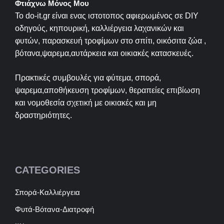
Φτιάχνω Μόνος Μου
Το do-it.gr είναι ενας ιστοτοπος αφιερωμένος σε
DIY
οδηγούς, κηπουρική, καλλιέργεια λαχανικών και
φυτών, παρασκευή τροφίμων στο σπίτι, οικόσιτα ζώα ,
βότανα,ψαρεμα,αυτάρκεια και οικιακές κατασκευές.
Πρακτικές συμβουλές για φύτεμα, σπορά,
ψαρεμα,αποθήκευση τροφίμων, θεραπείες επιβίωση
και νομοθεσία σχετική με οικιακές και μη
δραστηριότητες.
CATEGORIES
Σπορά-Καλλιέργεια
Φυτά-Βότανα-Διατροφή