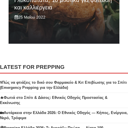
Γλυκοπατάτα, 10 μυστικά για φύτευση
και καλλιέργεια
25 Μαΐου 2022
LATEST FOR PREPPING
⚕️Πώς να φτιάξεις το δικό σου Φαρμακείο & Κιτ Επιβίωσης για το Σπίτι
(Emergency Prepping για την Ελλάδα)
🔥Φωτιά στο Σπίτι & Δάσος: Εθνικός Οδηγός Προστασίας &
Εκκένωσης
🏡Αυτάρκεια στην Ελλάδα 2026: Ο Εθνικός Οδηγός — Κήπος, Ενέργεια,
Νερό, Τρόφιμα
🧭Prepping Ελλάδα 2026: Τι Αγοράζω Πρώτα — Λίστα 100