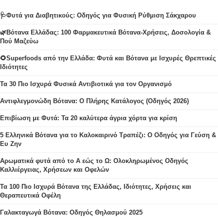
🩺Φυτά για Διαβητικούς: Οδηγός για Φυσική Ρύθμιση Σάκχαρου
🌿Βότανα Ελλάδας: 100 Φαρμακευτικά Βότανα-Χρήσεις, Δοσολογία &
Πού Μαζεύω
🌻Superfoods από την Ελλάδα: Φυτά και Βότανα με Ισχυρές Θρεπτικές
Ιδιότητες
Τα 30 Πιο Ισχυρά Φυσικά Αντιβιοτικά για τον Οργανισμό
Αντιφλεγμονώδη Βότανα: Ο Πλήρης Κατάλογος (Οδηγός 2026)
Επιβίωση με Φυτά: Τα 20 καλύτερα άγρια χόρτα για κρίση
5 Ελληνικά Βότανα για το Καλοκαιρινό Τραπέζι: Ο Οδηγός για Γεύση &
Ευ Ζην
Αρωματικά φυτά από το Α εώς το Ω: Ολοκληρωμένος Οδηγός
Καλλιέργειας, Χρήσεων και Οφελών
Τα 100 Πιο Ισχυρά Βότανα της Ελλάδας, Ιδιότητες, Χρήσεις και
Θεραπευτικά Οφέλη
Γαλακταγωγά Βότανα: Οδηγός Θηλασμού 2025