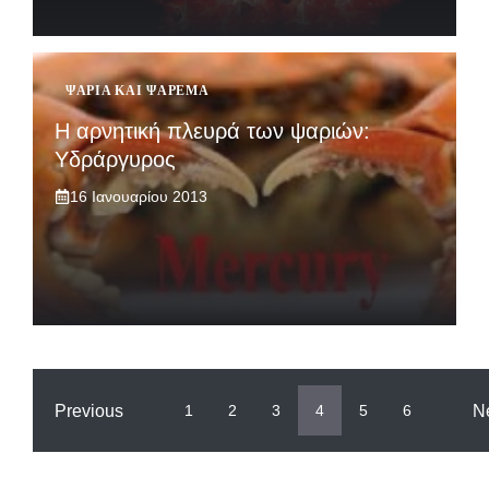
ΨΆΡΙΑ ΚΑΙ ΨΆΡΕΜΑ
H αρνητική πλευρά των ψαριών:
Υδράργυρος
16 Ιανουαρίου 2013
Previous
N
1
2
3
4
5
6