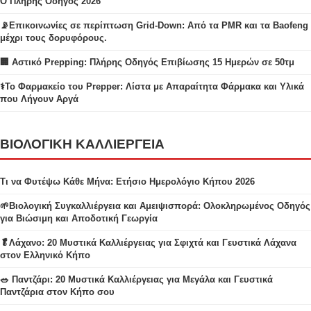
Ο Πλήρης Οδηγός 2026
📡Επικοινωνίες σε περίπτωση Grid-Down: Από τα PMR και τα Baofeng
μέχρι τους δορυφόρους.
🏢 Αστικό Prepping: Πλήρης Οδηγός Επιβίωσης 15 Ημερών σε 50τμ
⚕️Το Φαρμακείο του Prepper: Λίστα με Απαραίτητα Φάρμακα και Υλικά
που Λήγουν Αργά
ΒΙΟΛΟΓΙΚΗ ΚΑΛΛΙΕΡΓΕΙΑ
Τι να Φυτέψω Κάθε Μήνα: Ετήσιο Ημερολόγιο Κήπου 2026
🌱Βιολογική Συγκαλλιέργεια και Αμειψισπορά: Ολοκληρωμένος Οδηγός
για Βιώσιμη και Αποδοτική Γεωργία
🥬Λάχανο: 20 Μυστικά Καλλιέργειας για Σφιχτά και Γευστικά Λάχανα
στον Ελληνικό Κήπο
🥗 Παντζάρι: 20 Μυστικά Καλλιέργειας για Μεγάλα και Γευστικά
Παντζάρια στον Κήπο σου