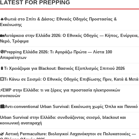
LATEST FOR PREPPING
🔥Φωτιά στο Σπίτι & Δάσος: Εθνικός Οδηγός Προστασίας &
Εκκένωσης
🏡Αυτάρκεια στην Ελλάδα 2026: Ο Εθνικός Οδηγός — Κήπος, Ενέργεια,
Νερό, Τρόφιμα
🧭Prepping Ελλάδα 2026: Τι Αγοράζω Πρώτα — Λίστα 100
Απαραίτητων
🔋Τι Χρειάζομαι για Blackout: Βασικός Εξοπλισμός Σπιτιού 2026
💥Τι Κάνω σε Σεισμό: Ο Εθνικός Οδηγός Επιβίωσης Πριν, Κατά & Μετά
⚡EMP στην Ελλάδα: τι να ξέρεις για προστασία ηλεκτρονικών
συσκευών
🏙️Αντι-conventional Urban Survival: Εκκένωση χωρίς Όπλα και Πανικό
Urban Survival στην Ελλάδα: συνδυάζοντας σεισμό, blackout και
κοινωνική αναταραχή
🌿 Αστική Permaculture: Βιολογικοί Λαχανόκηποι σε Πολυκατοικίες —