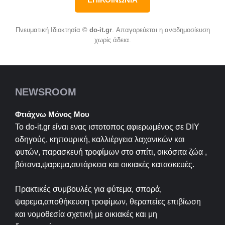
Πνευματική Ιδιοκτησία ©
do-it.gr
. Απαγορεύεται η αναδημοσίευση
χωρίς άδεια.
NEWSROOM
Φτιάχνω Μόνος Μου
Το do-it.gr είναι ενας ιστοτοπος αφιερωμένος σε
DIY
οδηγούς, κηπουρική, καλλιέργεια λαχανικών και
φυτών, παρασκευή τροφίμων στο σπίτι, οικόσιτα ζώα ,
βότανα,ψαρεμα,αυτάρκεια και οικιακές κατασκευές.
Πρακτικές συμβουλές για φύτεμα, σπορά,
ψαρεμα,αποθήκευση τροφίμων, θεραπείες επιβίωση
και νομοθεσία σχετική με οικιακές και μη