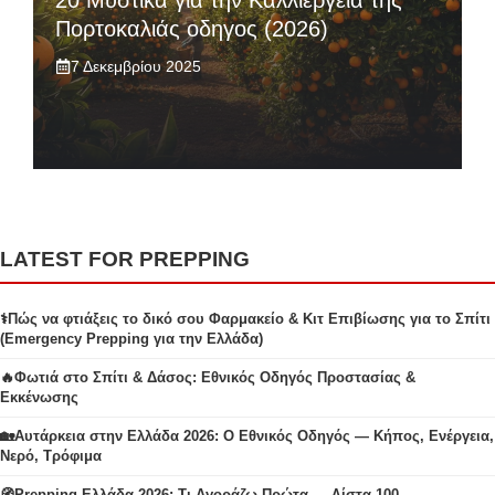
20 Μυστικά για την Καλλιέργεια της
Πορτοκαλιάς οδηγος (2026)
7 Δεκεμβρίου 2025
LATEST FOR PREPPING
⚕️Πώς να φτιάξεις το δικό σου Φαρμακείο & Κιτ Επιβίωσης για το Σπίτι
(Emergency Prepping για την Ελλάδα)
🔥Φωτιά στο Σπίτι & Δάσος: Εθνικός Οδηγός Προστασίας &
Εκκένωσης
🏡Αυτάρκεια στην Ελλάδα 2026: Ο Εθνικός Οδηγός — Κήπος, Ενέργεια,
Νερό, Τρόφιμα
🧭Prepping Ελλάδα 2026: Τι Αγοράζω Πρώτα — Λίστα 100