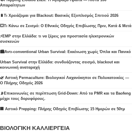
Απαραίτητων
🔋Τι Χρειάζομαι για Blackout: Βασικός Εξοπλισμός Σπιτιού 2026
💥Τι Κάνω σε Σεισμό: Ο Εθνικός Οδηγός Επιβίωσης Πριν, Κατά & Μετά
⚡EMP στην Ελλάδα: τι να ξέρεις για προστασία ηλεκτρονικών
συσκευών
🏙️Αντι-conventional Urban Survival: Εκκένωση χωρίς Όπλα και Πανικό
Urban Survival στην Ελλάδα: συνδυάζοντας σεισμό, blackout και
κοινωνική αναταραχή
🌿 Αστική Permaculture: Βιολογικοί Λαχανόκηποι σε Πολυκατοικίες —
Ο Πλήρης Οδηγός 2026
📡Επικοινωνίες σε περίπτωση Grid-Down: Από τα PMR και τα Baofeng
μέχρι τους δορυφόρους.
🏢 Αστικό Prepping: Πλήρης Οδηγός Επιβίωσης 15 Ημερών σε 50τμ
ΒΙΟΛΟΓΙΚΗ ΚΑΛΛΙΕΡΓΕΙΑ