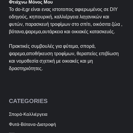
Φτιάχνω Μόνος Μου
Το do-it.gr είναι ενας ιστοτοπος αφιερωμένος σε
DIY
οδηγούς, κηπουρική, καλλιέργεια λαχανικών και
φυτών, παρασκευή τροφίμων στο σπίτι, οικόσιτα ζώα ,
βότανα,ψαρεμα,αυτάρκεια και οικιακές κατασκευές.
Πρακτικές συμβουλές για φύτεμα, σπορά,
ψαρεμα,αποθήκευση τροφίμων, θεραπείες επιβίωση
και νομοθεσία σχετική με οικιακές και μη
δραστηριότητες.
CATEGORIES
Σπορά-Καλλιέργεια
Φυτά-Βότανα-Διατροφή