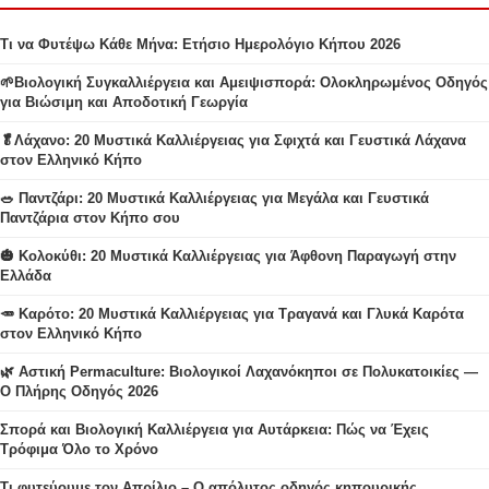
Τι να Φυτέψω Κάθε Μήνα: Ετήσιο Ημερολόγιο Κήπου 2026
🌱Βιολογική Συγκαλλιέργεια και Αμειψισπορά: Ολοκληρωμένος Οδηγός
για Βιώσιμη και Αποδοτική Γεωργία
🥬Λάχανο: 20 Μυστικά Καλλιέργειας για Σφιχτά και Γευστικά Λάχανα
στον Ελληνικό Κήπο
🥗 Παντζάρι: 20 Μυστικά Καλλιέργειας για Μεγάλα και Γευστικά
Παντζάρια στον Κήπο σου
🎃 Κολοκύθι: 20 Μυστικά Καλλιέργειας για Άφθονη Παραγωγή στην
Ελλάδα
🥕 Καρότο: 20 Μυστικά Καλλιέργειας για Τραγανά και Γλυκά Καρότα
στον Ελληνικό Κήπο
🌿 Αστική Permaculture: Βιολογικοί Λαχανόκηποι σε Πολυκατοικίες —
Ο Πλήρης Οδηγός 2026
Σπορά και Βιολογική Καλλιέργεια για Αυτάρκεια: Πώς να Έχεις
Τρόφιμα Όλο το Χρόνο
Τι φυτεύουμε τον Απρίλιο – Ο απόλυτος οδηγός κηπουρικής