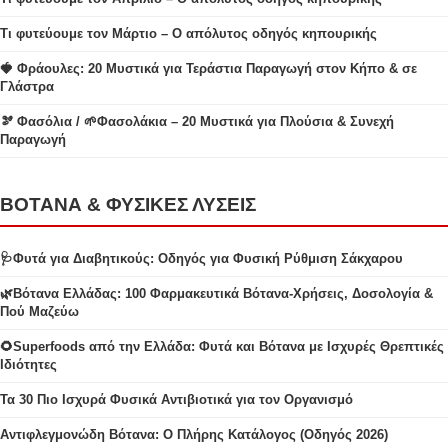
Τι φυτεύουμε τον Μάρτιο – Ο απόλυτος οδηγός κηπουρικής
🍓 Φράουλες: 20 Μυστικά για Τεράστια Παραγωγή στον Κήπο & σε
Γλάστρα
🫘 Φασόλια / 🌱Φασολάκια – 20 Μυστικά για Πλούσια & Συνεχή
Παραγωγή
ΒΟΤΑΝΑ & ΦΥΣΙΚΕΣ ΛΥΣΕΙΣ
🩺Φυτά για Διαβητικούς: Οδηγός για Φυσική Ρύθμιση Σάκχαρου
🌿Βότανα Ελλάδας: 100 Φαρμακευτικά Βότανα-Χρήσεις, Δοσολογία &
Πού Μαζεύω
🌻Superfoods από την Ελλάδα: Φυτά και Βότανα με Ισχυρές Θρεπτικές
Ιδιότητες
Τα 30 Πιο Ισχυρά Φυσικά Αντιβιοτικά για τον Οργανισμό
Αντιφλεγμονώδη Βότανα: Ο Πλήρης Κατάλογος (Οδηγός 2026)