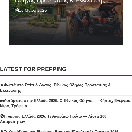
Οδηγός Προστασίας & Εκκένωσης
16 Μαΐου 2026
LATEST FOR PREPPING
🔥Φωτιά στο Σπίτι & Δάσος: Εθνικός Οδηγός Προστασίας &
Εκκένωσης
🏡Αυτάρκεια στην Ελλάδα 2026: Ο Εθνικός Οδηγός — Κήπος, Ενέργεια,
Νερό, Τρόφιμα
🧭Prepping Ελλάδα 2026: Τι Αγοράζω Πρώτα — Λίστα 100
Απαραίτητων
🔋Τι Χρειάζομαι για Blackout: Βασικός Εξοπλισμός Σπιτιού 2026