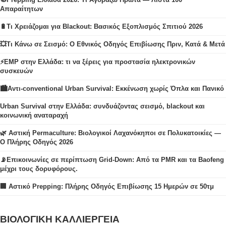
Απαραίτητων
🔋Τι Χρειάζομαι για Blackout: Βασικός Εξοπλισμός Σπιτιού 2026
💥Τι Κάνω σε Σεισμό: Ο Εθνικός Οδηγός Επιβίωσης Πριν, Κατά & Μετά
⚡EMP στην Ελλάδα: τι να ξέρεις για προστασία ηλεκτρονικών
συσκευών
🏙️Αντι-conventional Urban Survival: Εκκένωση χωρίς Όπλα και Πανικό
Urban Survival στην Ελλάδα: συνδυάζοντας σεισμό, blackout και
κοινωνική αναταραχή
🌿 Αστική Permaculture: Βιολογικοί Λαχανόκηποι σε Πολυκατοικίες —
Ο Πλήρης Οδηγός 2026
📡Επικοινωνίες σε περίπτωση Grid-Down: Από τα PMR και τα Baofeng
μέχρι τους δορυφόρους.
🏢 Αστικό Prepping: Πλήρης Οδηγός Επιβίωσης 15 Ημερών σε 50τμ
ΒΙΟΛΟΓΙΚΗ ΚΑΛΛΙΕΡΓΕΙΑ