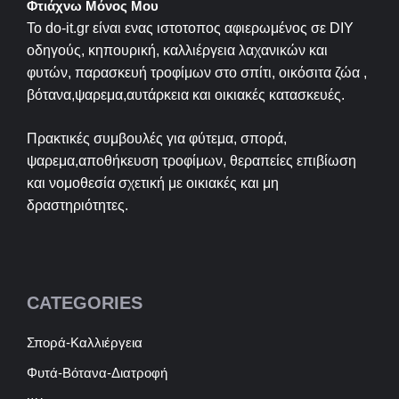
Φτιάχνω Μόνος Μου
Το do-it.gr είναι ενας ιστοτοπος αφιερωμένος σε
DIY
οδηγούς, κηπουρική, καλλιέργεια λαχανικών και
φυτών, παρασκευή τροφίμων στο σπίτι, οικόσιτα ζώα ,
βότανα,ψαρεμα,αυτάρκεια και οικιακές κατασκευές.
Πρακτικές συμβουλές για φύτεμα, σπορά,
ψαρεμα,αποθήκευση τροφίμων, θεραπείες επιβίωση
και νομοθεσία σχετική με οικιακές και μη
δραστηριότητες.
CATEGORIES
Σπορά-Καλλιέργεια
Φυτά-Βότανα-Διατροφή