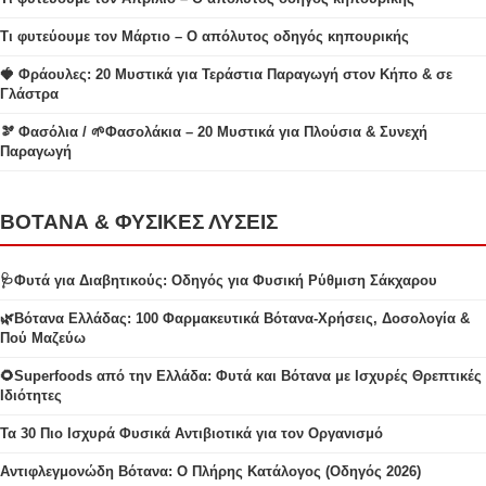
Τι φυτεύουμε τον Μάρτιο – Ο απόλυτος οδηγός κηπουρικής
🍓 Φράουλες: 20 Μυστικά για Τεράστια Παραγωγή στον Κήπο & σε
Γλάστρα
🫘 Φασόλια / 🌱Φασολάκια – 20 Μυστικά για Πλούσια & Συνεχή
Παραγωγή
ΒΟΤΑΝΑ & ΦΥΣΙΚΕΣ ΛΥΣΕΙΣ
🩺Φυτά για Διαβητικούς: Οδηγός για Φυσική Ρύθμιση Σάκχαρου
🌿Βότανα Ελλάδας: 100 Φαρμακευτικά Βότανα-Χρήσεις, Δοσολογία &
Πού Μαζεύω
🌻Superfoods από την Ελλάδα: Φυτά και Βότανα με Ισχυρές Θρεπτικές
Ιδιότητες
Τα 30 Πιο Ισχυρά Φυσικά Αντιβιοτικά για τον Οργανισμό
Αντιφλεγμονώδη Βότανα: Ο Πλήρης Κατάλογος (Οδηγός 2026)