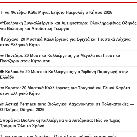
Τι να Φυτέψω Κάθε Μήνα: Ετήσιο Ημερολόγιο Κήπου 2026
🌱Βιολογική Συγκαλλιέργεια και Αμειψισπορά: Ολοκληρωμένος Οδηγός
για Βιώσιμη και Αποδοτική Γεωργία
🥬Λάχανο: 20 Μυστικά Καλλιέργειας για Σφιχτά και Γευστικά Λάχανα
στον Ελληνικό Κήπο
🥗 Παντζάρι: 20 Μυστικά Καλλιέργειας για Μεγάλα και Γευστικά
Παντζάρια στον Κήπο σου
🎃 Κολοκύθι: 20 Μυστικά Καλλιέργειας για Άφθονη Παραγωγή στην
Ελλάδα
🥕 Καρότο: 20 Μυστικά Καλλιέργειας για Τραγανά και Γλυκά Καρότα
στον Ελληνικό Κήπο
🌿 Αστική Permaculture: Βιολογικοί Λαχανόκηποι σε Πολυκατοικίες —
Ο Πλήρης Οδηγός 2026
Σπορά και Βιολογική Καλλιέργεια για Αυτάρκεια: Πώς να Έχεις
Τρόφιμα Όλο το Χρόνο
Τι φυτεύουμε τον Απρίλιο – Ο απόλυτος οδηγός κηπουρικής