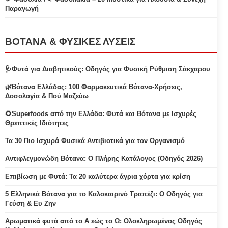
Παραγωγή
ΒΟΤΑΝΑ & ΦΥΣΙΚΕΣ ΛΥΣΕΙΣ
🩺Φυτά για Διαβητικούς: Οδηγός για Φυσική Ρύθμιση Σάκχαρου
🌿Βότανα Ελλάδας: 100 Φαρμακευτικά Βότανα-Χρήσεις,
Δοσολογία & Πού Μαζεύω
🌻Superfoods από την Ελλάδα: Φυτά και Βότανα με Ισχυρές
Θρεπτικές Ιδιότητες
Τα 30 Πιο Ισχυρά Φυσικά Αντιβιοτικά για τον Οργανισμό
Αντιφλεγμονώδη Βότανα: Ο Πλήρης Κατάλογος (Οδηγός 2026)
Επιβίωση με Φυτά: Τα 20 καλύτερα άγρια χόρτα για κρίση
5 Ελληνικά Βότανα για το Καλοκαιρινό Τραπέζι: Ο Οδηγός για
Γεύση & Ευ Ζην
Αρωματικά φυτά από το Α εώς το Ω: Ολοκληρωμένος Οδηγός