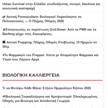
Urban Survival στην Ελλάδα: συνδυάζοντας σεισμό, blackout και
κοινωνική αναταραχή
🌿 Αστική Permaculture: Βιολογικοί Λαχανόκηποι σε
Πολυκατοικίες — Ο Πλήρης Οδηγός 2026
📡Επικοινωνίες σε περίπτωση Grid-Down: Από τα PMR και τα
Baofeng μέχρι τους δορυφόρους.
🏢 Αστικό Prepping: Πλήρης Οδηγός Επιβίωσης 15 Ημερών σε
50τμ
⚕️Το Φαρμακείο του Prepper: Λίστα με Απαραίτητα Φάρμακα και
Υλικά που Λήγουν Αργά
ΒΙΟΛΟΓΙΚΗ ΚΑΛΛΙΕΡΓΕΙΑ
Τι να Φυτέψω Κάθε Μήνα: Ετήσιο Ημερολόγιο Κήπου 2026
🌱Βιολογική Συγκαλλιέργεια και Αμειψισπορά: Ολοκληρωμένος
Οδηγός για Βιώσιμη και Αποδοτική Γεωργία