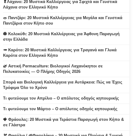
🥬Λάχανο: 20 Μυστικά Καλλιέργειας για Σφιχτά και Γευστικά
Λάχανα στον Ελληνικό Κήπο
🥗 Παντζάρι: 20 Μυστικά Καλλιέργειας για Μεγάλα και Γευστικά
Παντζάρια στον Κήπο σου
🎃 Κολοκύθι: 20 Μυστικά Καλλιέργειας για Άφθονη Παραγωγή
στην Ελλάδα
🥕 Καρότο: 20 Μυστικά Καλλιέργειας για Τραγανά και Γλυκά
Καρότα στον Ελληνικό Κήπο
🌿 Αστική Permaculture: Βιολογικοί Λαχανόκηποι σε
Πολυκατοικίες — Ο Πλήρης Οδηγός 2026
Σπορά και Βιολογική Καλλιέργεια για Αυτάρκεια: Πώς να Έχεις
Τρόφιμα Όλο το Χρόνο
Τι φυτεύουμε τον Απρίλιο – Ο απόλυτος οδηγός κηπουρικής
Τι φυτεύουμε τον Μάρτιο – Ο απόλυτος οδηγός κηπουρικής
🍓 Φράουλες: 20 Μυστικά για Τεράστια Παραγωγή στον Κήπο &
σε Γλάστρα
🫘 Φασόλια / 🌱Φασολάκια – 20 Μυστικά για Πλούσια & Συνεχή