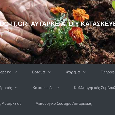
DO-IT.GR: ΑΥΤΆΡΚΕΙΑ, DIY ΚΑΤΑΣΚΕΥ
repping
Βότανα
Ψάρεμα
Πληροφο
Τροφές
Κατασκευές
Καλλιεργητικές Συμβου
 Αυτάρκειας
Λειτουργικό Σύστημα Αυτάρκειας