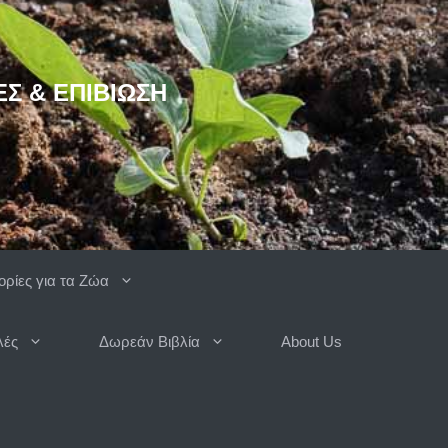
ΈΣ & ΕΠΙΒΊΩΣΗ
ρίες για τα Ζώα
λές
Δωρεάν Βιβλία
About Us