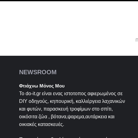
Π
NEWSROOM
Φτιάχνω Μόνος Μου
Το do-it.gr είναι ενας ιστοτοπος αφιερωμένος σε
DIY
οδηγούς, κηπουρική, καλλιέργεια λαχανικών
και φυτών, παρασκευή τροφίμων στο σπίτι,
οικόσιτα ζώα , βότανα,ψαρεμα,αυτάρκεια και
οικιακές κατασκευές.