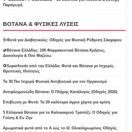
Παραγωγή
ΒΟΤΑΝΑ & ΦΥΣΙΚΕΣ ΛΥΣΕΙΣ
🩺Φυτά για Διαβητικούς: Οδηγός για Φυσική Ρύθμιση Σάκχαρου
🌿Βότανα Ελλάδας: 100 Φαρμακευτικά Βότανα-Χρήσεις,
Δοσολογία & Πού Μαζεύω
🌻Superfoods από την Ελλάδα: Φυτά και Βότανα με Ισχυρές
Θρεπτικές Ιδιότητες
Τα 30 Πιο Ισχυρά Φυσικά Αντιβιοτικά για τον Οργανισμό
Αντιφλεγμονώδη Βότανα: Ο Πλήρης Κατάλογος (Οδηγός 2026)
Επιβίωση με Φυτά: Τα 20 καλύτερα άγρια χόρτα για κρίση
5 Ελληνικά Βότανα για το Καλοκαιρινό Τραπέζι: Ο Οδηγός για
Γεύση & Ευ Ζην
Αρωματικά φυτά από το Α εώς το Ω: Ολοκληρωμένος Οδηγός