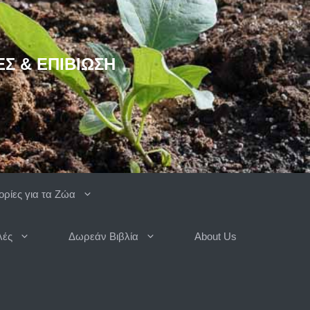
ΈΣ & ΕΠΙΒΊΩΣΗ
ρίες για τα Ζώα
λές
Δωρεάν Βιβλία
About Us