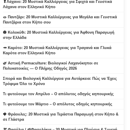
🥬Λάχανο: 20 Μυστικά Καλλιέργειας για Σφιχτά και Γευστικά
Λάχανα στον Ελληνικό Κήπο
🥗 Παντζάρι: 20 Μυστικά Καλλιέργειας για Μεγάλα και Γευστικά
Παντζάρια στον Κήπο σου
🎃 Κολοκύθι: 20 Μυστικά Καλλιέργειας για Άφθονη Παραγωγή
στην Ελλάδα
🥕 Καρότο: 20 Μυστικά Καλλιέργειας για Τραγανά και Γλυκά
Καρότα στον Ελληνικό Κήπο
🌿 Αστική Permaculture: Βιολογικοί Λαχανόκηποι σε
Πολυκατοικίες — Ο Πλήρης Οδηγός 2026
Σπορά και Βιολογική Καλλιέργεια για Αυτάρκεια: Πώς να Έχεις
Τρόφιμα Όλο το Χρόνο
Τι φυτεύουμε τον Απρίλιο – Ο απόλυτος οδηγός κηπουρικής
Τι φυτεύουμε τον Μάρτιο – Ο απόλυτος οδηγός κηπουρικής
🍓 Φράουλες: 20 Μυστικά για Τεράστια Παραγωγή στον Κήπο &
σε Γλάστρα
🫘 Φασόλια / 🌱Φασολάκια – 20 Μυστικά για Πλούσια & Συνεχή