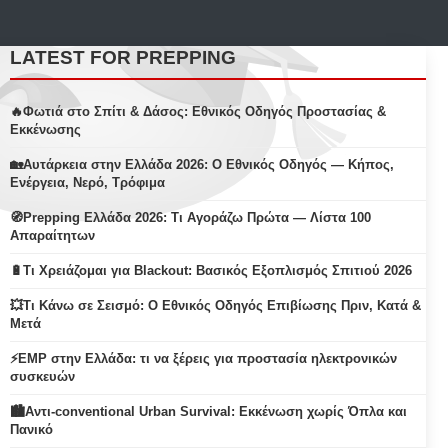
LATEST FOR PREPPING
🔥Φωτιά στο Σπίτι & Δάσος: Εθνικός Οδηγός Προστασίας &
Εκκένωσης
🏡Αυτάρκεια στην Ελλάδα 2026: Ο Εθνικός Οδηγός — Κήπος,
Ενέργεια, Νερό, Τρόφιμα
🧭Prepping Ελλάδα 2026: Τι Αγοράζω Πρώτα — Λίστα 100
Απαραίτητων
🔋Τι Χρειάζομαι για Blackout: Βασικός Εξοπλισμός Σπιτιού 2026
💥Τι Κάνω σε Σεισμό: Ο Εθνικός Οδηγός Επιβίωσης Πριν, Κατά &
Μετά
⚡EMP στην Ελλάδα: τι να ξέρεις για προστασία ηλεκτρονικών
συσκευών
🏙️Αντι-conventional Urban Survival: Εκκένωση χωρίς Όπλα και
Πανικό