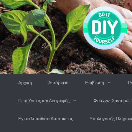
Μετάβαση
σε
περιεχόμενο
Αρχική
Αυτάρκεια
Επιβιωση
P
Περί Υγείας και Διατροφής
Φτιάχνω-Συντηρώ 
Εγκυκλοπαίδεια Αυτάρκειας
Υπολογιστής Πλήρους