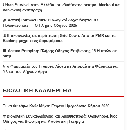
Urban Survival στην Ελλάδα: συνδυάζοντας σεισμό, blackout και
κοινωνική αναταραχή
🌿 Αστική Permaculture: Βιολογικοί Λαχανόκηποι σε
Πολυκατοικίες — Ο Πλήρης Οδηγός 2026
📡Επικοινωνίες σε περίπτωση Grid-Down: Από τα PMR και τα
Baofeng μέχρι τους δορυφόρους.
🏢 Αστικό Prepping: Πλήρης Οδηγός Επιβίωσης 15 Ημερών σε
50τμ
⚕️Το Φαρμακείο του Prepper: Λίστα με Απαραίτητα Φάρμακα και
Υλικά που Λήγουν Αργά
ΒΙΟΛΟΓΙΚΗ ΚΑΛΛΙΕΡΓΕΙΑ
Τι να Φυτέψω Κάθε Μήνα: Ετήσιο Ημερολόγιο Κήπου 2026
🌱Βιολογική Συγκαλλιέργεια και Αμειψισπορά: Ολοκληρωμένος
Οδηγός για Βιώσιμη και Αποδοτική Γεωργία