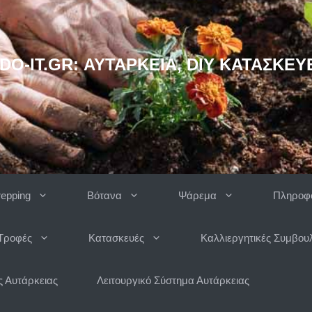
DO-IT.GR: ΑΥΤΆΡΚΕΙΑ, DIY ΚΑΤΑΣΚΕΥ
repping
Βότανα
Ψάρεμα
Πληροφο
Τροφές
Κατασκευές
Καλλιεργητικές Συμβου
 Αυτάρκειας
Λειτουργικό Σύστημα Αυτάρκειας