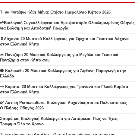
Τι να Φυτέψω Κάθε Μήνα: Ετήσιο Ημερολόγιο Κήπου 2026
🌱Βιολογική Συγκαλλιέργεια και Αμειψισπορά: Ολοκληρωμένος Οδηγός
για Βιώσιμη και Αποδοτική Γεωργία
🥬Λάχανο: 20 Μυστικά Καλλιέργειας για Σφιχτά και Γευστικά Λάχανα
στον Ελληνικό Κήπο
🥗 Παντζάρι: 20 Μυστικά Καλλιέργειας για Μεγάλα και Γευστικά
Παντζάρια στον Κήπο σου
🎃 Κολοκύθι: 20 Μυστικά Καλλιέργειας για Άφθονη Παραγωγή στην
Ελλάδα
🥕 Καρότο: 20 Μυστικά Καλλιέργειας για Τραγανά και Γλυκά Καρότα
στον Ελληνικό Κήπο
🌿 Αστική Permaculture: Βιολογικοί Λαχανόκηποι σε Πολυκατοικίες —
Ο Πλήρης Οδηγός 2026
Σπορά και Βιολογική Καλλιέργεια για Αυτάρκεια: Πώς να Έχεις
Τρόφιμα Όλο το Χρόνο
Τι φυτεύουμε τον Απρίλιο – Ο απόλυτος οδηγός κηπουρικής