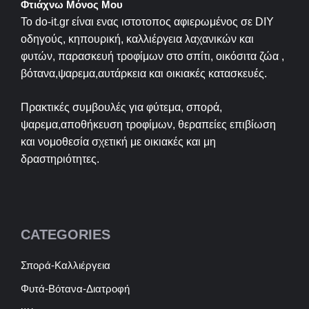
Φτιάχνω Μόνος Μου
Το do-it.gr είναι ενας ιστοτοπος αφιερωμένος σε
DIY
οδηγούς, κηπουρική, καλλιέργεια λαχανικών και
φυτών, παρασκευή τροφίμων στο σπίτι, οικόσιτα ζώα ,
βότανα,ψαρεμα,αυτάρκεια και οικιακές κατασκευές.
Πρακτικές συμβουλές για φύτεμα, σπορά,
ψαρεμα,αποθήκευση τροφίμων, θεραπείες επιβίωση
και νομοθεσία σχετική με οικιακές και μη
δραστηριότητες.
CATEGORIES
Σπορά-Καλλιέργεια
Φυτά-Βότανα-Διατροφή