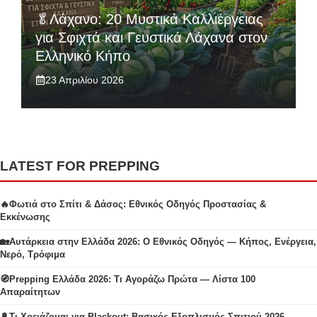
🥬Λάχανο: 20 Μυστικά Καλλιέργειας
για Σφιχτά και Γευστικά Λάχανα στον
Ελληνικό Κήπο
23 Απριλίου 2026
LATEST FOR PREPPING
🔥Φωτιά στο Σπίτι & Δάσος: Εθνικός Οδηγός Προστασίας &
Εκκένωσης
🏡Αυτάρκεια στην Ελλάδα 2026: Ο Εθνικός Οδηγός — Κήπος, Ενέργεια,
Νερό, Τρόφιμα
🧭Prepping Ελλάδα 2026: Τι Αγοράζω Πρώτα — Λίστα 100
Απαραίτητων
🔋Τι Χρειάζομαι για Blackout: Βασικός Εξοπλισμός Σπιτιού 2026