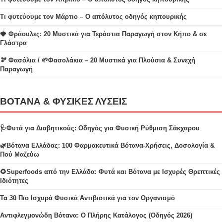
Τι φυτεύουμε τον Μάρτιο – Ο απόλυτος οδηγός κηπουρικής
🍓 Φράουλες: 20 Μυστικά για Τεράστια Παραγωγή στον Κήπο & σε
Γλάστρα
🫘 Φασόλια / 🌱Φασολάκια – 20 Μυστικά για Πλούσια & Συνεχή
Παραγωγή
ΒΟΤΑΝΑ & ΦΥΣΙΚΕΣ ΛΥΣΕΙΣ
🩺Φυτά για Διαβητικούς: Οδηγός για Φυσική Ρύθμιση Σάκχαρου
🌿Βότανα Ελλάδας: 100 Φαρμακευτικά Βότανα-Χρήσεις, Δοσολογία &
Πού Μαζεύω
🌻Superfoods από την Ελλάδα: Φυτά και Βότανα με Ισχυρές Θρεπτικές
Ιδιότητες
Τα 30 Πιο Ισχυρά Φυσικά Αντιβιοτικά για τον Οργανισμό
Αντιφλεγμονώδη Βότανα: Ο Πλήρης Κατάλογος (Οδηγός 2026)