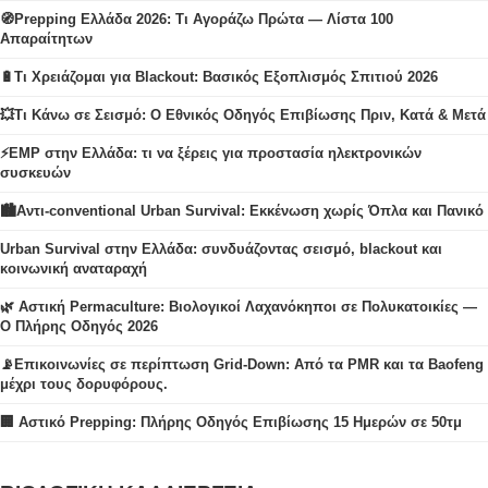
🧭Prepping Ελλάδα 2026: Τι Αγοράζω Πρώτα — Λίστα 100
Απαραίτητων
🔋Τι Χρειάζομαι για Blackout: Βασικός Εξοπλισμός Σπιτιού 2026
💥Τι Κάνω σε Σεισμό: Ο Εθνικός Οδηγός Επιβίωσης Πριν, Κατά & Μετά
⚡EMP στην Ελλάδα: τι να ξέρεις για προστασία ηλεκτρονικών
συσκευών
🏙️Αντι-conventional Urban Survival: Εκκένωση χωρίς Όπλα και Πανικό
Urban Survival στην Ελλάδα: συνδυάζοντας σεισμό, blackout και
κοινωνική αναταραχή
🌿 Αστική Permaculture: Βιολογικοί Λαχανόκηποι σε Πολυκατοικίες —
Ο Πλήρης Οδηγός 2026
📡Επικοινωνίες σε περίπτωση Grid-Down: Από τα PMR και τα Baofeng
μέχρι τους δορυφόρους.
🏢 Αστικό Prepping: Πλήρης Οδηγός Επιβίωσης 15 Ημερών σε 50τμ