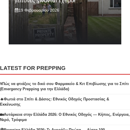
γείτονες γίνονται εχθροί
19 Φεβρουαρίου 2026
LATEST FOR PREPPING
⚕️Πώς να φτιάξεις το δικό σου Φαρμακείο & Κιτ Επιβίωσης για το Σπίτι
(Emergency Prepping για την Ελλάδα)
🔥Φωτιά στο Σπίτι & Δάσος: Εθνικός Οδηγός Προστασίας &
Εκκένωσης
🏡Αυτάρκεια στην Ελλάδα 2026: Ο Εθνικός Οδηγός — Κήπος, Ενέργεια,
Νερό, Τρόφιμα
🧭Prepping Ελλάδα 2026: Τι Αγοράζω Πρώτα — Λίστα 100