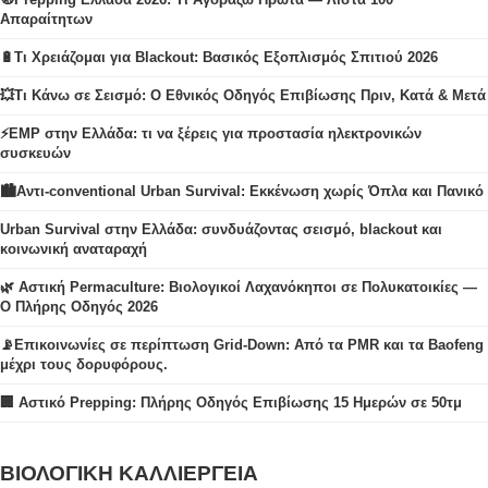
Απαραίτητων
🔋Τι Χρειάζομαι για Blackout: Βασικός Εξοπλισμός Σπιτιού 2026
💥Τι Κάνω σε Σεισμό: Ο Εθνικός Οδηγός Επιβίωσης Πριν, Κατά & Μετά
⚡EMP στην Ελλάδα: τι να ξέρεις για προστασία ηλεκτρονικών
συσκευών
🏙️Αντι-conventional Urban Survival: Εκκένωση χωρίς Όπλα και Πανικό
Urban Survival στην Ελλάδα: συνδυάζοντας σεισμό, blackout και
κοινωνική αναταραχή
🌿 Αστική Permaculture: Βιολογικοί Λαχανόκηποι σε Πολυκατοικίες —
Ο Πλήρης Οδηγός 2026
📡Επικοινωνίες σε περίπτωση Grid-Down: Από τα PMR και τα Baofeng
μέχρι τους δορυφόρους.
🏢 Αστικό Prepping: Πλήρης Οδηγός Επιβίωσης 15 Ημερών σε 50τμ
ΒΙΟΛΟΓΙΚΗ ΚΑΛΛΙΕΡΓΕΙΑ