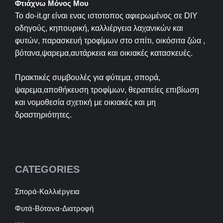
Φτιάχνω Μόνος Μου
Το do-it.gr είναι ενας ιστοτοπος αφιερωμένος σε
DIY
οδηγούς, κηπουρική, καλλιέργεια λαχανικών και
φυτών, παρασκευή τροφίμων στο σπίτι, οικόσιτα ζώα ,
βότανα,ψαρεμα,αυτάρκεια και οικιακές κατασκευές.
Πρακτικές συμβουλές για φύτεμα, σπορά,
ψαρεμα,αποθήκευση τροφίμων, θεραπείες επιβίωση
και νομοθεσία σχετική με οικιακές και μη
δραστηριότητες.
CATEGORIES
Σπορά-Καλλιέργεια
Φυτά-Βότανα-Διατροφή