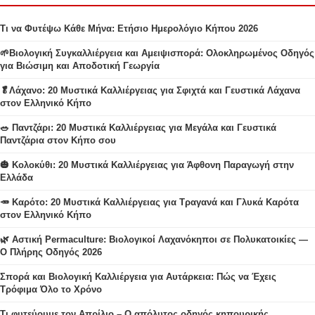
Τι να Φυτέψω Κάθε Μήνα: Ετήσιο Ημερολόγιο Κήπου 2026
🌱Βιολογική Συγκαλλιέργεια και Αμειψισπορά: Ολοκληρωμένος Οδηγός
για Βιώσιμη και Αποδοτική Γεωργία
🥬Λάχανο: 20 Μυστικά Καλλιέργειας για Σφιχτά και Γευστικά Λάχανα
στον Ελληνικό Κήπο
🥗 Παντζάρι: 20 Μυστικά Καλλιέργειας για Μεγάλα και Γευστικά
Παντζάρια στον Κήπο σου
🎃 Κολοκύθι: 20 Μυστικά Καλλιέργειας για Άφθονη Παραγωγή στην
Ελλάδα
🥕 Καρότο: 20 Μυστικά Καλλιέργειας για Τραγανά και Γλυκά Καρότα
στον Ελληνικό Κήπο
🌿 Αστική Permaculture: Βιολογικοί Λαχανόκηποι σε Πολυκατοικίες —
Ο Πλήρης Οδηγός 2026
Σπορά και Βιολογική Καλλιέργεια για Αυτάρκεια: Πώς να Έχεις
Τρόφιμα Όλο το Χρόνο
Τι φυτεύουμε τον Απρίλιο – Ο απόλυτος οδηγός κηπουρικής