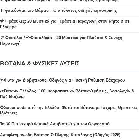
Τι φυτεύουμε τον Μάρτιο – Ο απόλυτος οδηγός κηπουρικής
🍓 Φράουλες: 20 Μυστικά για Τεράστια Παραγωγή στον Κήπο & σε
Γλάστρα
🫘 Φασόλια / 🌱Φασολάκια – 20 Μυστικά για Πλούσια & Συνεχή
Παραγωγή
ΒΟΤΑΝΑ & ΦΥΣΙΚΕΣ ΛΥΣΕΙΣ
🩺Φυτά για Διαβητικούς: Οδηγός για Φυσική Ρύθμιση Σάκχαρου
🌿Βότανα Ελλάδας: 100 Φαρμακευτικά Βότανα-Χρήσεις, Δοσολογία &
Πού Μαζεύω
🌻Superfoods από την Ελλάδα: Φυτά και Βότανα με Ισχυρές Θρεπτικές
Ιδιότητες
Τα 30 Πιο Ισχυρά Φυσικά Αντιβιοτικά για τον Οργανισμό
Αντιφλεγμονώδη Βότανα: Ο Πλήρης Κατάλογος (Οδηγός 2026)