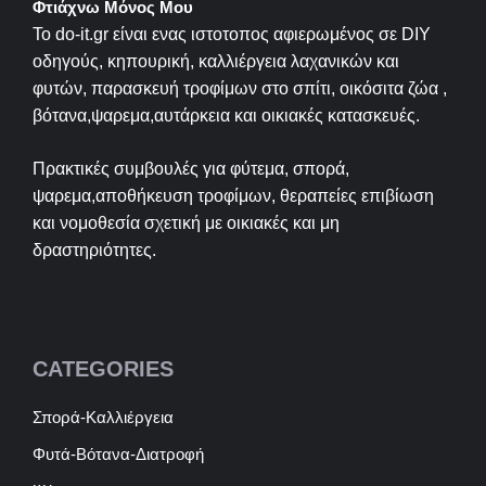
Φτιάχνω Μόνος Μου
Το do-it.gr είναι ενας ιστοτοπος αφιερωμένος σε
DIY
οδηγούς, κηπουρική, καλλιέργεια λαχανικών και
φυτών, παρασκευή τροφίμων στο σπίτι, οικόσιτα ζώα ,
βότανα,ψαρεμα,αυτάρκεια και οικιακές κατασκευές.
Πρακτικές συμβουλές για φύτεμα, σπορά,
ψαρεμα,αποθήκευση τροφίμων, θεραπείες επιβίωση
και νομοθεσία σχετική με οικιακές και μη
δραστηριότητες.
CATEGORIES
Σπορά-Καλλιέργεια
Φυτά-Βότανα-Διατροφή