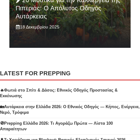
🌶️ 20 Μυστικά για την Καλλιέργεια της
Πιπεριάς: Ο Απόλυτος Οδηγός
Αυτάρκειας
18 Δεκεμβρίου 2025
LATEST FOR PREPPING
🔥Φωτιά στο Σπίτι & Δάσος: Εθνικός Οδηγός Προστασίας &
Εκκένωσης
🏡Αυτάρκεια στην Ελλάδα 2026: Ο Εθνικός Οδηγός — Κήπος, Ενέργεια,
Νερό, Τρόφιμα
🧭Prepping Ελλάδα 2026: Τι Αγοράζω Πρώτα — Λίστα 100
Απαραίτητων
🔋Τι Χρειάζομαι για Blackout: Βασικός Εξοπλισμός Σπιτιού 2026