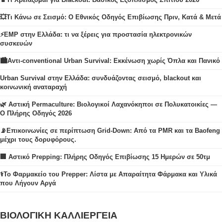
💥Τι Κάνω σε Σεισμό: Ο Εθνικός Οδηγός Επιβίωσης Πριν, Κατά & Μετά
⚡EMP στην Ελλάδα: τι να ξέρεις για προστασία ηλεκτρονικών
συσκευών
🏙️Αντι-conventional Urban Survival: Εκκένωση χωρίς Όπλα και Πανικό
Urban Survival στην Ελλάδα: συνδυάζοντας σεισμό, blackout και
κοινωνική αναταραχή
🌿 Αστική Permaculture: Βιολογικοί Λαχανόκηποι σε Πολυκατοικίες —
Ο Πλήρης Οδηγός 2026
📡Επικοινωνίες σε περίπτωση Grid-Down: Από τα PMR και τα Baofeng
μέχρι τους δορυφόρους.
🏢 Αστικό Prepping: Πλήρης Οδηγός Επιβίωσης 15 Ημερών σε 50τμ
⚕️Το Φαρμακείο του Prepper: Λίστα με Απαραίτητα Φάρμακα και Υλικά
που Λήγουν Αργά
ΒΙΟΛΟΓΙΚΗ ΚΑΛΛΙΕΡΓΕΙΑ