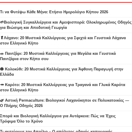
Τι να Φυτέψω Κάθε Μήνα: Ετήσιο Ημερολόγιο Κήπου 2026
🌱Βιολογική Συγκαλλιέργεια και Αμειψισπορά: Ολοκληρωμένος Οδηγός
για Βιώσιμη και Αποδοτική Γεωργία
🥬Λάχανο: 20 Μυστικά Καλλιέργειας για Σφιχτά και Γευστικά Λάχανα
στον Ελληνικό Κήπο
🥗 Παντζάρι: 20 Μυστικά Καλλιέργειας για Μεγάλα και Γευστικά
Παντζάρια στον Κήπο σου
🎃 Κολοκύθι: 20 Μυστικά Καλλιέργειας για Άφθονη Παραγωγή στην
Ελλάδα
🥕 Καρότο: 20 Μυστικά Καλλιέργειας για Τραγανά και Γλυκά Καρότα
στον Ελληνικό Κήπο
🌿 Αστική Permaculture: Βιολογικοί Λαχανόκηποι σε Πολυκατοικίες —
Ο Πλήρης Οδηγός 2026
Σπορά και Βιολογική Καλλιέργεια για Αυτάρκεια: Πώς να Έχεις
Τρόφιμα Όλο το Χρόνο
Τι φυτεύουμε τον Απρίλιο – Ο απόλυτος οδηγός κηπουρικής