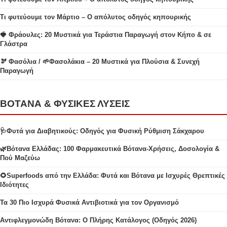
Τι φυτεύουμε τον Μάρτιο – Ο απόλυτος οδηγός κηπουρικής
🍓 Φράουλες: 20 Μυστικά για Τεράστια Παραγωγή στον Κήπο & σε
Γλάστρα
🫘 Φασόλια / 🌱Φασολάκια – 20 Μυστικά για Πλούσια & Συνεχή
Παραγωγή
ΒΟΤΑΝΑ & ΦΥΣΙΚΕΣ ΛΥΣΕΙΣ
🩺Φυτά για Διαβητικούς: Οδηγός για Φυσική Ρύθμιση Σάκχαρου
🌿Βότανα Ελλάδας: 100 Φαρμακευτικά Βότανα-Χρήσεις, Δοσολογία &
Πού Μαζεύω
🌻Superfoods από την Ελλάδα: Φυτά και Βότανα με Ισχυρές Θρεπτικές
Ιδιότητες
Τα 30 Πιο Ισχυρά Φυσικά Αντιβιοτικά για τον Οργανισμό
Αντιφλεγμονώδη Βότανα: Ο Πλήρης Κατάλογος (Οδηγός 2026)