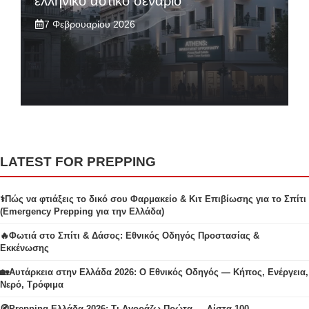
ελληνικό αστικό σενάριο
7 Φεβρουαρίου 2026
LATEST FOR PREPPING
⚕️Πώς να φτιάξεις το δικό σου Φαρμακείο & Κιτ Επιβίωσης για το Σπίτι
(Emergency Prepping για την Ελλάδα)
🔥Φωτιά στο Σπίτι & Δάσος: Εθνικός Οδηγός Προστασίας &
Εκκένωσης
🏡Αυτάρκεια στην Ελλάδα 2026: Ο Εθνικός Οδηγός — Κήπος, Ενέργεια,
Νερό, Τρόφιμα
🧭Prepping Ελλάδα 2026: Τι Αγοράζω Πρώτα — Λίστα 100