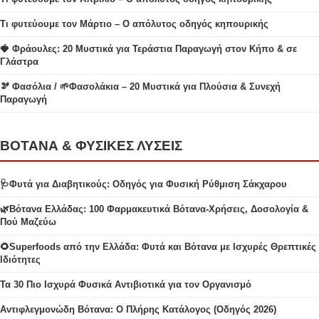
Τι φυτεύουμε τον Μάρτιο – Ο απόλυτος οδηγός κηπουρικής
🍓 Φράουλες: 20 Μυστικά για Τεράστια Παραγωγή στον Κήπο & σε
Γλάστρα
🫘 Φασόλια / 🌱Φασολάκια – 20 Μυστικά για Πλούσια & Συνεχή
Παραγωγή
ΒΟΤΑΝΑ & ΦΥΣΙΚΕΣ ΛΥΣΕΙΣ
🩺Φυτά για Διαβητικούς: Οδηγός για Φυσική Ρύθμιση Σάκχαρου
🌿Βότανα Ελλάδας: 100 Φαρμακευτικά Βότανα-Χρήσεις, Δοσολογία &
Πού Μαζεύω
🌻Superfoods από την Ελλάδα: Φυτά και Βότανα με Ισχυρές Θρεπτικές
Ιδιότητες
Τα 30 Πιο Ισχυρά Φυσικά Αντιβιοτικά για τον Οργανισμό
Αντιφλεγμονώδη Βότανα: Ο Πλήρης Κατάλογος (Οδηγός 2026)