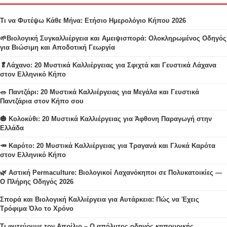
Τι να Φυτέψω Κάθε Μήνα: Ετήσιο Ημερολόγιο Κήπου 2026
🌱Βιολογική Συγκαλλιέργεια και Αμειψισπορά: Ολοκληρωμένος Οδηγός
για Βιώσιμη και Αποδοτική Γεωργία
🥬Λάχανο: 20 Μυστικά Καλλιέργειας για Σφιχτά και Γευστικά Λάχανα
στον Ελληνικό Κήπο
🥗 Παντζάρι: 20 Μυστικά Καλλιέργειας για Μεγάλα και Γευστικά
Παντζάρια στον Κήπο σου
🎃 Κολοκύθι: 20 Μυστικά Καλλιέργειας για Άφθονη Παραγωγή στην
Ελλάδα
🥕 Καρότο: 20 Μυστικά Καλλιέργειας για Τραγανά και Γλυκά Καρότα
στον Ελληνικό Κήπο
🌿 Αστική Permaculture: Βιολογικοί Λαχανόκηποι σε Πολυκατοικίες —
Ο Πλήρης Οδηγός 2026
Σπορά και Βιολογική Καλλιέργεια για Αυτάρκεια: Πώς να Έχεις
Τρόφιμα Όλο το Χρόνο
Τι φυτεύουμε τον Απρίλιο – Ο απόλυτος οδηγός κηπουρικής