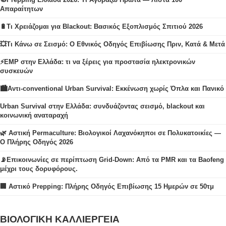
Απαραίτητων
🔋Τι Χρειάζομαι για Blackout: Βασικός Εξοπλισμός Σπιτιού 2026
💥Τι Κάνω σε Σεισμό: Ο Εθνικός Οδηγός Επιβίωσης Πριν, Κατά & Μετά
⚡EMP στην Ελλάδα: τι να ξέρεις για προστασία ηλεκτρονικών
συσκευών
🏙️Αντι-conventional Urban Survival: Εκκένωση χωρίς Όπλα και Πανικό
Urban Survival στην Ελλάδα: συνδυάζοντας σεισμό, blackout και
κοινωνική αναταραχή
🌿 Αστική Permaculture: Βιολογικοί Λαχανόκηποι σε Πολυκατοικίες —
Ο Πλήρης Οδηγός 2026
📡Επικοινωνίες σε περίπτωση Grid-Down: Από τα PMR και τα Baofeng
μέχρι τους δορυφόρους.
🏢 Αστικό Prepping: Πλήρης Οδηγός Επιβίωσης 15 Ημερών σε 50τμ
ΒΙΟΛΟΓΙΚΗ ΚΑΛΛΙΕΡΓΕΙΑ