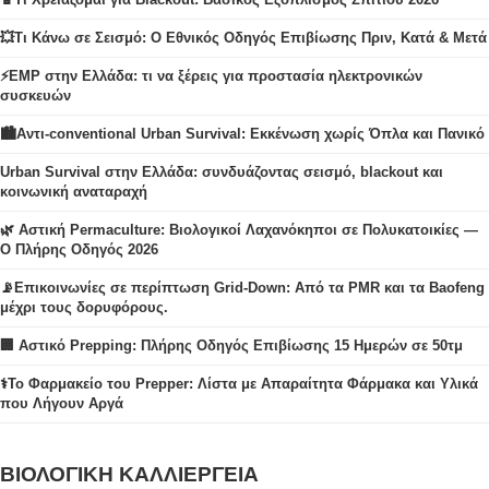
💥Τι Κάνω σε Σεισμό: Ο Εθνικός Οδηγός Επιβίωσης Πριν, Κατά & Μετά
⚡EMP στην Ελλάδα: τι να ξέρεις για προστασία ηλεκτρονικών
συσκευών
🏙️Αντι-conventional Urban Survival: Εκκένωση χωρίς Όπλα και Πανικό
Urban Survival στην Ελλάδα: συνδυάζοντας σεισμό, blackout και
κοινωνική αναταραχή
🌿 Αστική Permaculture: Βιολογικοί Λαχανόκηποι σε Πολυκατοικίες —
Ο Πλήρης Οδηγός 2026
📡Επικοινωνίες σε περίπτωση Grid-Down: Από τα PMR και τα Baofeng
μέχρι τους δορυφόρους.
🏢 Αστικό Prepping: Πλήρης Οδηγός Επιβίωσης 15 Ημερών σε 50τμ
⚕️Το Φαρμακείο του Prepper: Λίστα με Απαραίτητα Φάρμακα και Υλικά
που Λήγουν Αργά
ΒΙΟΛΟΓΙΚΗ ΚΑΛΛΙΕΡΓΕΙΑ