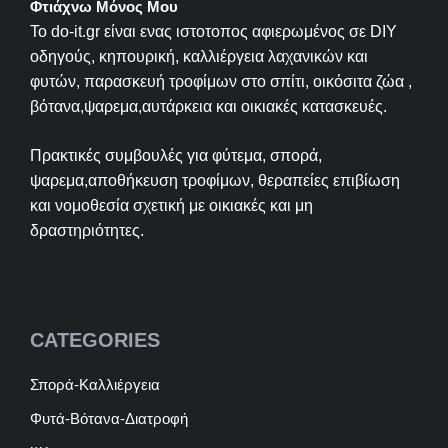
Φτιάχνω Μόνος Μου
Το do-it.gr είναι ενας ιστοτοπος αφιερωμένος σε
DIY
οδηγούς, κηπουρική, καλλιέργεια λαχανικών και
φυτών, παρασκευή τροφίμων στο σπίτι, οικόσιτα ζώα ,
βότανα,ψαρεμα,αυτάρκεια και οικιακές κατασκευές.
Πρακτικές συμβουλές για φύτεμα, σπορά,
ψαρεμα,αποθήκευση τροφίμων, θεραπείες επιβίωση
και νομοθεσία σχετική με οικιακές και μη
δραστηριότητες.
CATEGORIES
Σπορά-Καλλιέργεια
Φυτά-Βότανα-Διατροφή