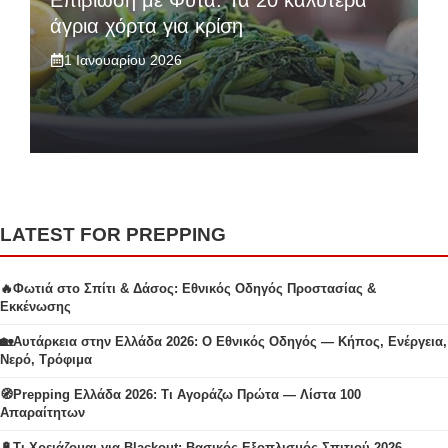
Επιβίωση με Φυτά: Τα 20 καλύτερα
άγρια χόρτα για κρίση
1 Ιανουαρίου 2026
LATEST FOR PREPPING
🔥Φωτιά στο Σπίτι & Δάσος: Εθνικός Οδηγός Προστασίας &
Εκκένωσης
🏡Αυτάρκεια στην Ελλάδα 2026: Ο Εθνικός Οδηγός — Κήπος, Ενέργεια,
Νερό, Τρόφιμα
🧭Prepping Ελλάδα 2026: Τι Αγοράζω Πρώτα — Λίστα 100
Απαραίτητων
🔋Τι Χρειάζομαι για Blackout: Βασικός Εξοπλισμός Σπιτιού 2026