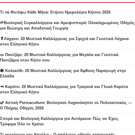
Τι να Φυτέψω Κάθε Μήνα: Ετήσιο Ημερολόγιο Κήπου 2026
🌱Βιολογική Συγκαλλιέργεια και Αμειψισπορά: Ολοκληρωμένος Οδηγός
για Βιώσιμη και Αποδοτική Γεωργία
🥬Λάχανο: 20 Μυστικά Καλλιέργειας για Σφιχτά και Γευστικά Λάχανα
στον Ελληνικό Κήπο
🥗 Παντζάρι: 20 Μυστικά Καλλιέργειας για Μεγάλα και Γευστικά
Παντζάρια στον Κήπο σου
🎃 Κολοκύθι: 20 Μυστικά Καλλιέργειας για Άφθονη Παραγωγή στην
Ελλάδα
🥕 Καρότο: 20 Μυστικά Καλλιέργειας για Τραγανά και Γλυκά Καρότα
στον Ελληνικό Κήπο
🌿 Αστική Permaculture: Βιολογικοί Λαχανόκηποι σε Πολυκατοικίες —
Ο Πλήρης Οδηγός 2026
Σπορά και Βιολογική Καλλιέργεια για Αυτάρκεια: Πώς να Έχεις
Τρόφιμα Όλο το Χρόνο
Τι φυτεύουμε τον Απρίλιο – Ο απόλυτος οδηγός κηπουρικής