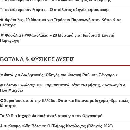
Τι φυτεύουμε τον Μάρτιο – Ο απόλυτος οδηγός κηπουρικής
🍓 Φράουλες: 20 Μυστικά για Τεράστια Παραγωγή στον Κήπο & σε
Γλάστρα
🫘 Φασόλια / 🌱Φασολάκια – 20 Μυστικά για Πλούσια & Συνεχή
Παραγωγή
ΒΟΤΑΝΑ & ΦΥΣΙΚΕΣ ΛΥΣΕΙΣ
🩺Φυτά για Διαβητικούς: Οδηγός για Φυσική Ρύθμιση Σάκχαρου
🌿Βότανα Ελλάδας: 100 Φαρμακευτικά Βότανα-Χρήσεις, Δοσολογία &
Πού Μαζεύω
🌻Superfoods από την Ελλάδα: Φυτά και Βότανα με Ισχυρές Θρεπτικές
Ιδιότητες
Τα 30 Πιο Ισχυρά Φυσικά Αντιβιοτικά για τον Οργανισμό
Αντιφλεγμονώδη Βότανα: Ο Πλήρης Κατάλογος (Οδηγός 2026)