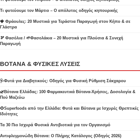
Τι φυτεύουμε τον Μάρτιο – Ο απόλυτος οδηγός κηπουρικής
🍓 Φράουλες: 20 Μυστικά για Τεράστια Παραγωγή στον Κήπο & σε
Γλάστρα
🫘 Φασόλια / 🌱Φασολάκια – 20 Μυστικά για Πλούσια & Συνεχή
Παραγωγή
ΒΟΤΑΝΑ & ΦΥΣΙΚΕΣ ΛΥΣΕΙΣ
🩺Φυτά για Διαβητικούς: Οδηγός για Φυσική Ρύθμιση Σάκχαρου
🌿Βότανα Ελλάδας: 100 Φαρμακευτικά Βότανα-Χρήσεις, Δοσολογία &
Πού Μαζεύω
🌻Superfoods από την Ελλάδα: Φυτά και Βότανα με Ισχυρές Θρεπτικές
Ιδιότητες
Τα 30 Πιο Ισχυρά Φυσικά Αντιβιοτικά για τον Οργανισμό
Αντιφλεγμονώδη Βότανα: Ο Πλήρης Κατάλογος (Οδηγός 2026)