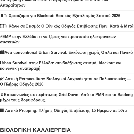
Απαραίτητων
🔋Τι Χρειάζομαι για Blackout: Βασικός Εξοπλισμός Σπιτιού 2026
💥Τι Κάνω σε Σεισμό: Ο Εθνικός Οδηγός Επιβίωσης Πριν, Κατά & Μετά
⚡EMP στην Ελλάδα: τι να ξέρεις για προστασία ηλεκτρονικών
συσκευών
🏙️Αντι-conventional Urban Survival: Εκκένωση χωρίς Όπλα και Πανικό
Urban Survival στην Ελλάδα: συνδυάζοντας σεισμό, blackout και
κοινωνική αναταραχή
🌿 Αστική Permaculture: Βιολογικοί Λαχανόκηποι σε Πολυκατοικίες —
Ο Πλήρης Οδηγός 2026
📡Επικοινωνίες σε περίπτωση Grid-Down: Από τα PMR και τα Baofeng
μέχρι τους δορυφόρους.
🏢 Αστικό Prepping: Πλήρης Οδηγός Επιβίωσης 15 Ημερών σε 50τμ
ΒΙΟΛΟΓΙΚΗ ΚΑΛΛΙΕΡΓΕΙΑ