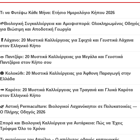
Τι να Φυτέψω Κάθε Μήνα: Ετήσιο Ημερολόγιο Κήπου 2026
🌱Βιολογική Συγκαλλιέργεια και Αμειψισπορά: Ολοκληρωμένος Οδηγός
για Βιώσιμη και Αποδοτική Γεωργία
🥬Λάχανο: 20 Μυστικά Καλλιέργειας για Σφιχτά και Γευστικά Λάχανα
στον Ελληνικό Κήπο
🥗 Παντζάρι: 20 Μυστικά Καλλιέργειας για Μεγάλα και Γευστικά
Παντζάρια στον Κήπο σου
🎃 Κολοκύθι: 20 Μυστικά Καλλιέργειας για Άφθονη Παραγωγή στην
Ελλάδα
🥕 Καρότο: 20 Μυστικά Καλλιέργειας για Τραγανά και Γλυκά Καρότα
στον Ελληνικό Κήπο
🌿 Αστική Permaculture: Βιολογικοί Λαχανόκηποι σε Πολυκατοικίες —
Ο Πλήρης Οδηγός 2026
Σπορά και Βιολογική Καλλιέργεια για Αυτάρκεια: Πώς να Έχεις
Τρόφιμα Όλο το Χρόνο
Τι φυτεύουμε τον Απρίλιο – Ο απόλυτος οδηγός κηπουρικής