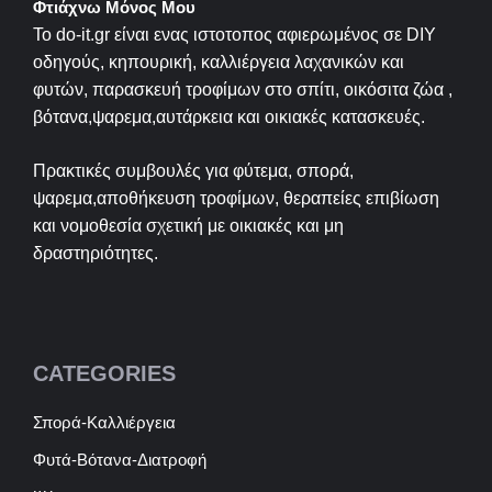
Φτιάχνω Μόνος Μου
Το do-it.gr είναι ενας ιστοτοπος αφιερωμένος σε
DIY
οδηγούς, κηπουρική, καλλιέργεια λαχανικών και
φυτών, παρασκευή τροφίμων στο σπίτι, οικόσιτα ζώα ,
βότανα,ψαρεμα,αυτάρκεια και οικιακές κατασκευές.
Πρακτικές συμβουλές για φύτεμα, σπορά,
ψαρεμα,αποθήκευση τροφίμων, θεραπείες επιβίωση
και νομοθεσία σχετική με οικιακές και μη
δραστηριότητες.
CATEGORIES
Σπορά-Καλλιέργεια
Φυτά-Βότανα-Διατροφή