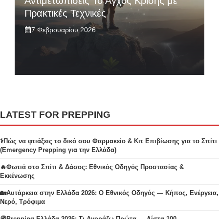
Αντιμετωπίσεις Το Άγχος Κρίσης με
Πρακτικές Τεχνικές
7 Φεβρουαρίου 2026
LATEST FOR PREPPING
⚕️Πώς να φτιάξεις το δικό σου Φαρμακείο & Κιτ Επιβίωσης για το Σπίτι
(Emergency Prepping για την Ελλάδα)
🔥Φωτιά στο Σπίτι & Δάσος: Εθνικός Οδηγός Προστασίας &
Εκκένωσης
🏡Αυτάρκεια στην Ελλάδα 2026: Ο Εθνικός Οδηγός — Κήπος, Ενέργεια,
Νερό, Τρόφιμα
🧭Prepping Ελλάδα 2026: Τι Αγοράζω Πρώτα — Λίστα 100