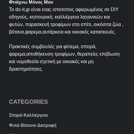
Φτιάχνω Μόνος Μου
Το do-it.gr είναι ενας ιστοτοπος αφιερωμένος σε
DIY
οδηγούς, κηπουρική, καλλιέργεια λαχανικών και
φυτών, παρασκευή τροφίμων στο σπίτι, οικόσιτα ζώα ,
βότανα,ψαρεμα,αυτάρκεια και οικιακές κατασκευές.
Πρακτικές συμβουλές για φύτεμα, σπορά,
ψαρεμα,αποθήκευση τροφίμων, θεραπείες επιβίωση
και νομοθεσία σχετική με οικιακές και μη
δραστηριότητες.
CATEGORIES
Σπορά-Καλλιέργεια
Φυτά-Βότανα-Διατροφή