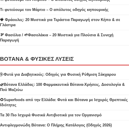
Τι φυτεύουμε τον Μάρτιο – Ο απόλυτος οδηγός κηπουρικής
🍓 Φράουλες: 20 Μυστικά για Τεράστια Παραγωγή στον Κήπο & σε
Γλάστρα
🫘 Φασόλια / 🌱Φασολάκια – 20 Μυστικά για Πλούσια & Συνεχή
Παραγωγή
ΒΟΤΑΝΑ & ΦΥΣΙΚΕΣ ΛΥΣΕΙΣ
🩺Φυτά για Διαβητικούς: Οδηγός για Φυσική Ρύθμιση Σάκχαρου
🌿Βότανα Ελλάδας: 100 Φαρμακευτικά Βότανα-Χρήσεις, Δοσολογία &
Πού Μαζεύω
🌻Superfoods από την Ελλάδα: Φυτά και Βότανα με Ισχυρές Θρεπτικές
Ιδιότητες
Τα 30 Πιο Ισχυρά Φυσικά Αντιβιοτικά για τον Οργανισμό
Αντιφλεγμονώδη Βότανα: Ο Πλήρης Κατάλογος (Οδηγός 2026)