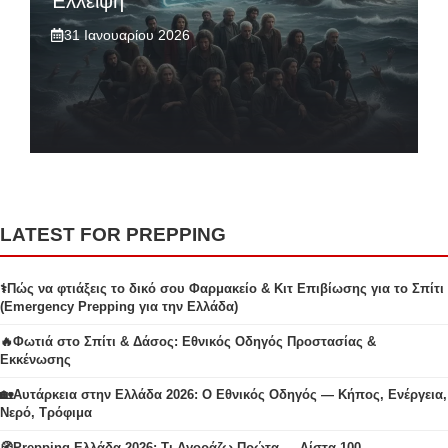
Έλλειψη
31 Ιανουαρίου 2026
LATEST FOR PREPPING
⚕️Πώς να φτιάξεις το δικό σου Φαρμακείο & Κιτ Επιβίωσης για το Σπίτι
(Emergency Prepping για την Ελλάδα)
🔥Φωτιά στο Σπίτι & Δάσος: Εθνικός Οδηγός Προστασίας &
Εκκένωσης
🏡Αυτάρκεια στην Ελλάδα 2026: Ο Εθνικός Οδηγός — Κήπος, Ενέργεια,
Νερό, Τρόφιμα
🧭Prepping Ελλάδα 2026: Τι Αγοράζω Πρώτα — Λίστα 100