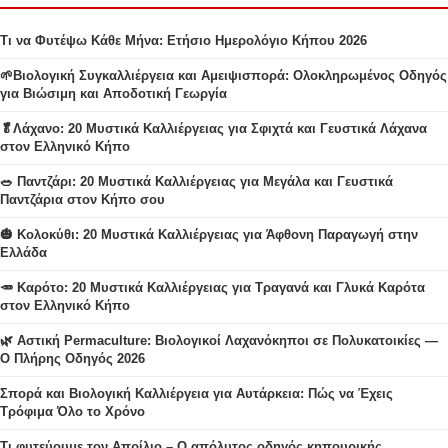
Τι να Φυτέψω Κάθε Μήνα: Ετήσιο Ημερολόγιο Κήπου 2026
🌱Βιολογική Συγκαλλιέργεια και Αμειψισπορά: Ολοκληρωμένος Οδηγός
για Βιώσιμη και Αποδοτική Γεωργία
🥬Λάχανο: 20 Μυστικά Καλλιέργειας για Σφιχτά και Γευστικά Λάχανα
στον Ελληνικό Κήπο
🥗 Παντζάρι: 20 Μυστικά Καλλιέργειας για Μεγάλα και Γευστικά
Παντζάρια στον Κήπο σου
🎃 Κολοκύθι: 20 Μυστικά Καλλιέργειας για Άφθονη Παραγωγή στην
Ελλάδα
🥕 Καρότο: 20 Μυστικά Καλλιέργειας για Τραγανά και Γλυκά Καρότα
στον Ελληνικό Κήπο
🌿 Αστική Permaculture: Βιολογικοί Λαχανόκηποι σε Πολυκατοικίες —
Ο Πλήρης Οδηγός 2026
Σπορά και Βιολογική Καλλιέργεια για Αυτάρκεια: Πώς να Έχεις
Τρόφιμα Όλο το Χρόνο
Τι φυτεύουμε τον Απρίλιο – Ο απόλυτος οδηγός κηπουρικής