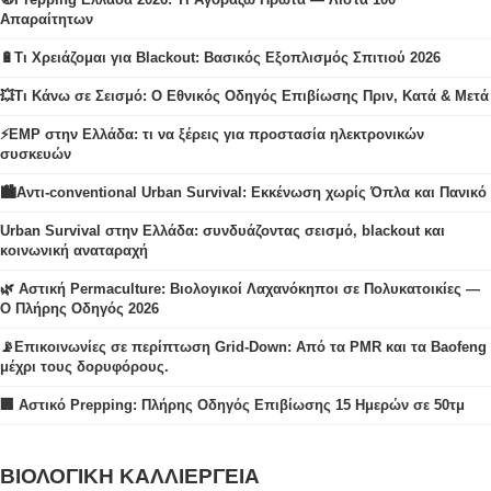
Απαραίτητων
🔋Τι Χρειάζομαι για Blackout: Βασικός Εξοπλισμός Σπιτιού 2026
💥Τι Κάνω σε Σεισμό: Ο Εθνικός Οδηγός Επιβίωσης Πριν, Κατά & Μετά
⚡EMP στην Ελλάδα: τι να ξέρεις για προστασία ηλεκτρονικών
συσκευών
🏙️Αντι-conventional Urban Survival: Εκκένωση χωρίς Όπλα και Πανικό
Urban Survival στην Ελλάδα: συνδυάζοντας σεισμό, blackout και
κοινωνική αναταραχή
🌿 Αστική Permaculture: Βιολογικοί Λαχανόκηποι σε Πολυκατοικίες —
Ο Πλήρης Οδηγός 2026
📡Επικοινωνίες σε περίπτωση Grid-Down: Από τα PMR και τα Baofeng
μέχρι τους δορυφόρους.
🏢 Αστικό Prepping: Πλήρης Οδηγός Επιβίωσης 15 Ημερών σε 50τμ
ΒΙΟΛΟΓΙΚΗ ΚΑΛΛΙΕΡΓΕΙΑ