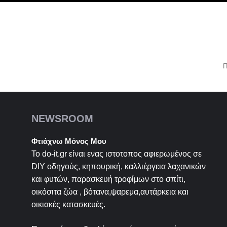
Π
NEWSROOM
Φτιάχνω Μόνος Μου
Το do-it.gr είναι ενας ιστοτοπος αφιερωμένος σε
DIY
οδηγούς, κηπουρική, καλλιέργεια λαχανικών
και φυτών, παρασκευή τροφίμων στο σπίτι,
οικόσιτα ζώα , βότανα,ψαρεμα,αυτάρκεια και
οικιακές κατασκευές.