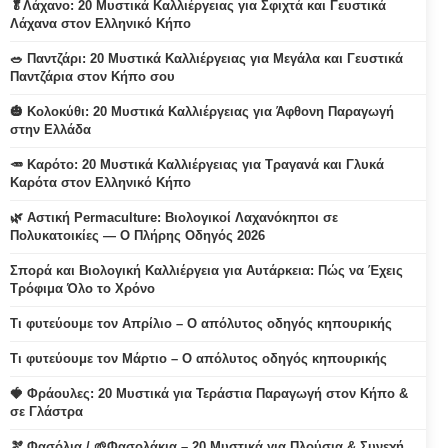
🥬Λάχανο: 20 Μυστικά Καλλιέργειας για Σφιχτά και Γευστικά
Λάχανα στον Ελληνικό Κήπο
🥗 Παντζάρι: 20 Μυστικά Καλλιέργειας για Μεγάλα και Γευστικά
Παντζάρια στον Κήπο σου
🎃 Κολοκύθι: 20 Μυστικά Καλλιέργειας για Άφθονη Παραγωγή
στην Ελλάδα
🥕 Καρότο: 20 Μυστικά Καλλιέργειας για Τραγανά και Γλυκά
Καρότα στον Ελληνικό Κήπο
🌿 Αστική Permaculture: Βιολογικοί Λαχανόκηποι σε
Πολυκατοικίες — Ο Πλήρης Οδηγός 2026
Σπορά και Βιολογική Καλλιέργεια για Αυτάρκεια: Πώς να Έχεις
Τρόφιμα Όλο το Χρόνο
Τι φυτεύουμε τον Απρίλιο – Ο απόλυτος οδηγός κηπουρικής
Τι φυτεύουμε τον Μάρτιο – Ο απόλυτος οδηγός κηπουρικής
🍓 Φράουλες: 20 Μυστικά για Τεράστια Παραγωγή στον Κήπο &
σε Γλάστρα
🫘 Φασόλια / 🌱Φασολάκια – 20 Μυστικά για Πλούσια & Συνεχή