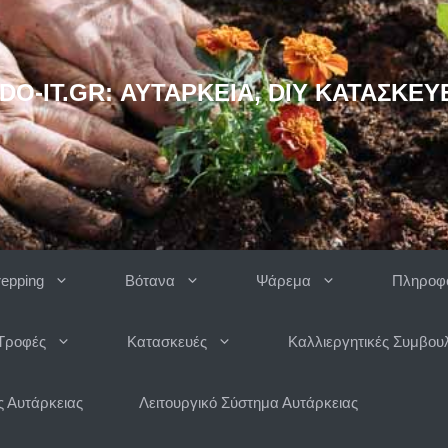
DO-IT.GR: ΑΥΤΆΡΚΕΙΑ, DIY ΚΑΤΑΣΚΕΥ
repping
Βότανα
Ψάρεμα
Πληροφο
Τροφές
Κατασκευές
Καλλιεργητικές Συμβου
 Αυτάρκειας
Λειτουργικό Σύστημα Αυτάρκειας