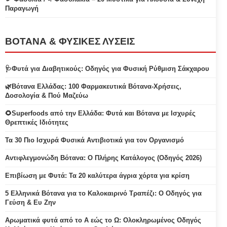
Παραγωγή
ΒΟΤΑΝΑ & ΦΥΣΙΚΕΣ ΛΥΣΕΙΣ
🩺Φυτά για Διαβητικούς: Οδηγός για Φυσική Ρύθμιση Σάκχαρου
🌿Βότανα Ελλάδας: 100 Φαρμακευτικά Βότανα-Χρήσεις,
Δοσολογία & Πού Μαζεύω
🌻Superfoods από την Ελλάδα: Φυτά και Βότανα με Ισχυρές
Θρεπτικές Ιδιότητες
Τα 30 Πιο Ισχυρά Φυσικά Αντιβιοτικά για τον Οργανισμό
Αντιφλεγμονώδη Βότανα: Ο Πλήρης Κατάλογος (Οδηγός 2026)
Επιβίωση με Φυτά: Τα 20 καλύτερα άγρια χόρτα για κρίση
5 Ελληνικά Βότανα για το Καλοκαιρινό Τραπέζι: Ο Οδηγός για
Γεύση & Ευ Ζην
Αρωματικά φυτά από το Α εώς το Ω: Ολοκληρωμένος Οδηγός