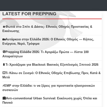
LATEST FOR PREPPING
🔥Φωτιά στο Σπίτι & Δάσος: Εθνικός Οδηγός Προστασίας &
Εκκένωσης
🏡Αυτάρκεια στην Ελλάδα 2026: Ο Εθνικός Οδηγός — Κήπος,
Ενέργεια, Νερό, Τρόφιμα
🧭Prepping Ελλάδα 2026: Τι Αγοράζω Πρώτα — Λίστα 100
Απαραίτητων
🔋Τι Χρειάζομαι για Blackout: Βασικός Εξοπλισμός Σπιτιού 2026
💥Τι Κάνω σε Σεισμό: Ο Εθνικός Οδηγός Επιβίωσης Πριν, Κατά &
Μετά
⚡EMP στην Ελλάδα: τι να ξέρεις για προστασία ηλεκτρονικών
συσκευών
🏙️Αντι-conventional Urban Survival: Εκκένωση χωρίς Όπλα και
Πανικό