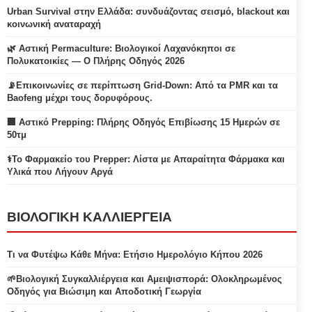
Urban Survival στην Ελλάδα: συνδυάζοντας σεισμό, blackout και
κοινωνική αναταραχή
🌿 Αστική Permaculture: Βιολογικοί Λαχανόκηποι σε
Πολυκατοικίες — Ο Πλήρης Οδηγός 2026
📡Επικοινωνίες σε περίπτωση Grid-Down: Από τα PMR και τα
Baofeng μέχρι τους δορυφόρους.
🏢 Αστικό Prepping: Πλήρης Οδηγός Επιβίωσης 15 Ημερών σε
50τμ
⚕️Το Φαρμακείο του Prepper: Λίστα με Απαραίτητα Φάρμακα και
Υλικά που Λήγουν Αργά
ΒΙΟΛΟΓΙΚΗ ΚΑΛΛΙΕΡΓΕΙΑ
Τι να Φυτέψω Κάθε Μήνα: Ετήσιο Ημερολόγιο Κήπου 2026
🌱Βιολογική Συγκαλλιέργεια και Αμειψισπορά: Ολοκληρωμένος
Οδηγός για Βιώσιμη και Αποδοτική Γεωργία