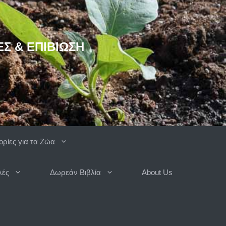
ΈΣ & ΕΠΙΒΊΩΣΗ
ρίες για τα Ζώα
λές
Δωρεάν Βιβλία
About Us