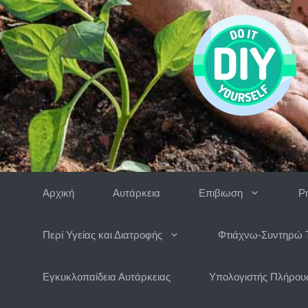
Μετάβαση
σε
περιεχόμενο
Αρχική
Αυτάρκεια
Επιβιωση
P
Περί Υγείας και Διατροφής
Φτιάχνω-Συντηρώ 
Εγκυκλοπαίδεια Αυτάρκειας
Υπολογιστής Πλήρους