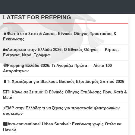
LATEST FOR PREPPING
🔥Φωτιά στο Σπίτι & Δάσος: Εθνικός Οδηγός Προστασίας &
Εκκένωσης
🏡Αυτάρκεια στην Ελλάδα 2026: Ο Εθνικός Οδηγός — Κήπος,
Ενέργεια, Νερό, Τρόφιμα
🧭Prepping Ελλάδα 2026: Τι Αγοράζω Πρώτα — Λίστα 100
Απαραίτητων
🔋Τι Χρειάζομαι για Blackout: Βασικός Εξοπλισμός Σπιτιού 2026
💥Τι Κάνω σε Σεισμό: Ο Εθνικός Οδηγός Επιβίωσης Πριν, Κατά &
Μετά
⚡EMP στην Ελλάδα: τι να ξέρεις για προστασία ηλεκτρονικών
συσκευών
🏙️Αντι-conventional Urban Survival: Εκκένωση χωρίς Όπλα και
Πανικό