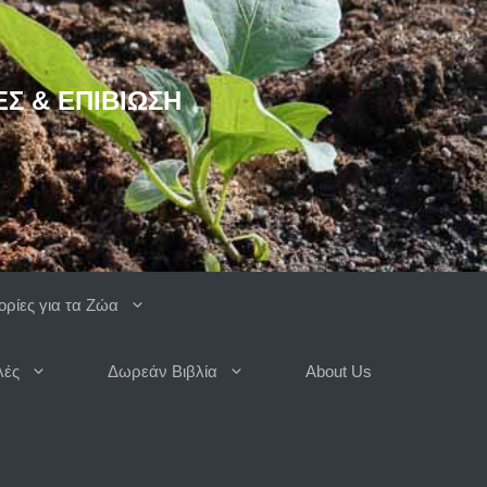
ΈΣ & ΕΠΙΒΊΩΣΗ
ρίες για τα Ζώα
λές
Δωρεάν Βιβλία
About Us