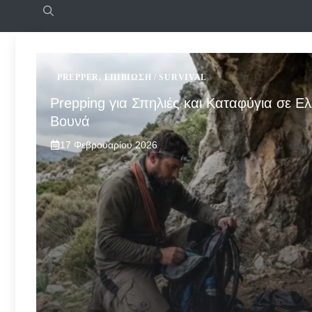
PREPPER
,
ΕΠΙΒΊΩΣΗ / SURVIVAL
Prepping για Σπηλιές και Καταφύγια σε Ελ
Βουνά
17 Φεβρουαρίου 2026