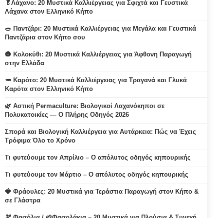
🥬Λάχανο: 20 Μυστικά Καλλιέργειας για Σφιχτά και Γευστικά
Λάχανα στον Ελληνικό Κήπο
🥗 Παντζάρι: 20 Μυστικά Καλλιέργειας για Μεγάλα και Γευστικά
Παντζάρια στον Κήπο σου
🎃 Κολοκύθι: 20 Μυστικά Καλλιέργειας για Άφθονη Παραγωγή
στην Ελλάδα
🥕 Καρότο: 20 Μυστικά Καλλιέργειας για Τραγανά και Γλυκά
Καρότα στον Ελληνικό Κήπο
🌿 Αστική Permaculture: Βιολογικοί Λαχανόκηποι σε
Πολυκατοικίες — Ο Πλήρης Οδηγός 2026
Σπορά και Βιολογική Καλλιέργεια για Αυτάρκεια: Πώς να Έχεις
Τρόφιμα Όλο το Χρόνο
Τι φυτεύουμε τον Απρίλιο – Ο απόλυτος οδηγός κηπουρικής
Τι φυτεύουμε τον Μάρτιο – Ο απόλυτος οδηγός κηπουρικής
🍓 Φράουλες: 20 Μυστικά για Τεράστια Παραγωγή στον Κήπο &
σε Γλάστρα
🫘 Φασόλια / 🌱Φασολάκια – 20 Μυστικά για Πλούσια & Συνεχή