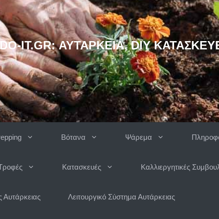
DO-IT.GR: ΑΥΤΆΡΚΕΙΑ, DIY ΚΑΤΑΣΚΕΥ
repping
Βότανα
Ψάρεμα
Πληροφο
Τροφές
Κατασκευές
Καλλιεργητικές Συμβου
 Αυτάρκειας
Λειτουργικό Σύστημα Αυτάρκειας