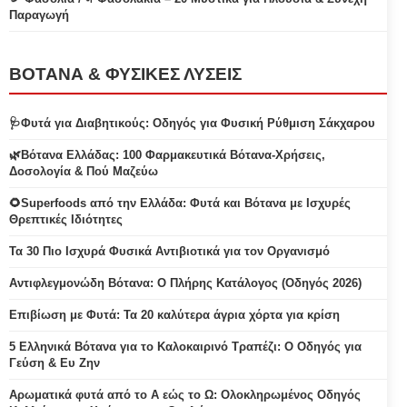
Παραγωγή
ΒΟΤΑΝΑ & ΦΥΣΙΚΕΣ ΛΥΣΕΙΣ
🩺Φυτά για Διαβητικούς: Οδηγός για Φυσική Ρύθμιση Σάκχαρου
🌿Βότανα Ελλάδας: 100 Φαρμακευτικά Βότανα-Χρήσεις,
Δοσολογία & Πού Μαζεύω
🌻Superfoods από την Ελλάδα: Φυτά και Βότανα με Ισχυρές
Θρεπτικές Ιδιότητες
Τα 30 Πιο Ισχυρά Φυσικά Αντιβιοτικά για τον Οργανισμό
Αντιφλεγμονώδη Βότανα: Ο Πλήρης Κατάλογος (Οδηγός 2026)
Επιβίωση με Φυτά: Τα 20 καλύτερα άγρια χόρτα για κρίση
5 Ελληνικά Βότανα για το Καλοκαιρινό Τραπέζι: Ο Οδηγός για
Γεύση & Ευ Ζην
Αρωματικά φυτά από το Α εώς το Ω: Ολοκληρωμένος Οδηγός