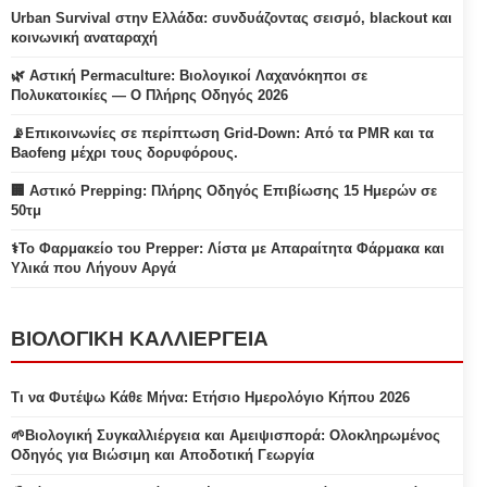
Urban Survival στην Ελλάδα: συνδυάζοντας σεισμό, blackout και
κοινωνική αναταραχή
🌿 Αστική Permaculture: Βιολογικοί Λαχανόκηποι σε
Πολυκατοικίες — Ο Πλήρης Οδηγός 2026
📡Επικοινωνίες σε περίπτωση Grid-Down: Από τα PMR και τα
Baofeng μέχρι τους δορυφόρους.
🏢 Αστικό Prepping: Πλήρης Οδηγός Επιβίωσης 15 Ημερών σε
50τμ
⚕️Το Φαρμακείο του Prepper: Λίστα με Απαραίτητα Φάρμακα και
Υλικά που Λήγουν Αργά
ΒΙΟΛΟΓΙΚΗ ΚΑΛΛΙΕΡΓΕΙΑ
Τι να Φυτέψω Κάθε Μήνα: Ετήσιο Ημερολόγιο Κήπου 2026
🌱Βιολογική Συγκαλλιέργεια και Αμειψισπορά: Ολοκληρωμένος
Οδηγός για Βιώσιμη και Αποδοτική Γεωργία