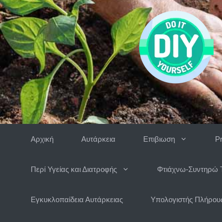
Μετάβαση
σε
περιεχόμενο
Αρχική
Αυτάρκεια
Επιβιωση
P
Περί Υγείας και Διατροφής
Φτιάχνω-Συντηρώ 
Εγκυκλοπαίδεια Αυτάρκειας
Υπολογιστής Πλήρους