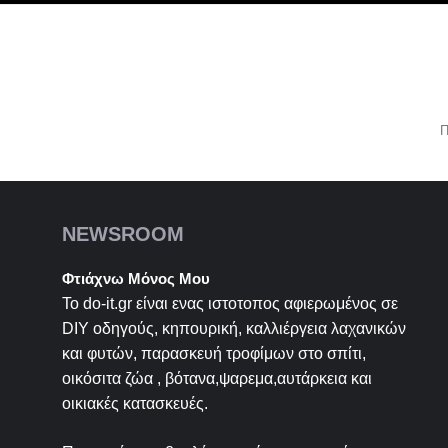
Π
NEWSROOM
Φτιάχνω Μόνος Μου
Το do-it.gr είναι ενας ιστοτοπος αφιερωμένος σε
DIY
οδηγούς, κηπουρική, καλλιέργεια λαχανικών
και φυτών, παρασκευή τροφίμων στο σπίτι,
οικόσιτα ζώα , βότανα,ψαρεμα,αυτάρκεια και
οικιακές κατασκευές.