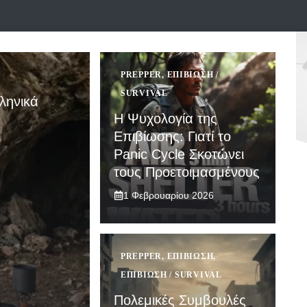
PREPPER
,
ΕΠΙΒΊΩΣΗ /
SURVIVAL
ληνικά
Η Ψυχολογία της
Επιβίωσης: Γιατί το
Panic Cycle Σκοτώνει
τους Προετοιμασμένους
1 Φεβρουαρίου 2026
PREPPER
,
ΕΠΙΒΙΩΣΗ
,
ΕΠΙΒΊΩΣΗ / SURVIVAL
Πολεμικές Συμβουλές