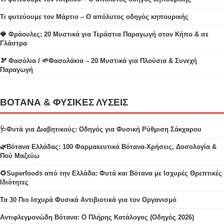
Τι φυτεύουμε τον Μάρτιο – Ο απόλυτος οδηγός κηπουρικής
🍓 Φράουλες: 20 Μυστικά για Τεράστια Παραγωγή στον Κήπο & σε
Γλάστρα
🫘 Φασόλια / 🌱Φασολάκια – 20 Μυστικά για Πλούσια & Συνεχή
Παραγωγή
ΒΟΤΑΝΑ & ΦΥΣΙΚΕΣ ΛΥΣΕΙΣ
🩺Φυτά για Διαβητικούς: Οδηγός για Φυσική Ρύθμιση Σάκχαρου
🌿Βότανα Ελλάδας: 100 Φαρμακευτικά Βότανα-Χρήσεις, Δοσολογία &
Πού Μαζεύω
🌻Superfoods από την Ελλάδα: Φυτά και Βότανα με Ισχυρές Θρεπτικές
Ιδιότητες
Τα 30 Πιο Ισχυρά Φυσικά Αντιβιοτικά για τον Οργανισμό
Αντιφλεγμονώδη Βότανα: Ο Πλήρης Κατάλογος (Οδηγός 2026)