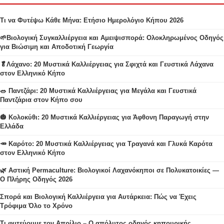
Τι να Φυτέψω Κάθε Μήνα: Ετήσιο Ημερολόγιο Κήπου 2026
🌱Βιολογική Συγκαλλιέργεια και Αμειψισπορά: Ολοκληρωμένος Οδηγός
για Βιώσιμη και Αποδοτική Γεωργία
🥬Λάχανο: 20 Μυστικά Καλλιέργειας για Σφιχτά και Γευστικά Λάχανα
στον Ελληνικό Κήπο
🥗 Παντζάρι: 20 Μυστικά Καλλιέργειας για Μεγάλα και Γευστικά
Παντζάρια στον Κήπο σου
🎃 Κολοκύθι: 20 Μυστικά Καλλιέργειας για Άφθονη Παραγωγή στην
Ελλάδα
🥕 Καρότο: 20 Μυστικά Καλλιέργειας για Τραγανά και Γλυκά Καρότα
στον Ελληνικό Κήπο
🌿 Αστική Permaculture: Βιολογικοί Λαχανόκηποι σε Πολυκατοικίες —
Ο Πλήρης Οδηγός 2026
Σπορά και Βιολογική Καλλιέργεια για Αυτάρκεια: Πώς να Έχεις
Τρόφιμα Όλο το Χρόνο
Τι φυτεύουμε τον Απρίλιο – Ο απόλυτος οδηγός κηπουρικής