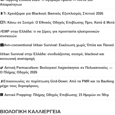
Απαραίτητων
🔋Τι Χρειάζομαι για Blackout: Βασικός Εξοπλισμός Σπιτιού 2026
💥Τι Κάνω σε Σεισμό: Ο Εθνικός Οδηγός Επιβίωσης Πριν, Κατά & Μετά
⚡EMP στην Ελλάδα: τι να ξέρεις για προστασία ηλεκτρονικών
συσκευών
🏙️Αντι-conventional Urban Survival: Εκκένωση χωρίς Όπλα και Πανικό
Urban Survival στην Ελλάδα: συνδυάζοντας σεισμό, blackout και
κοινωνική αναταραχή
🌿 Αστική Permaculture: Βιολογικοί Λαχανόκηποι σε Πολυκατοικίες —
Ο Πλήρης Οδηγός 2026
📡Επικοινωνίες σε περίπτωση Grid-Down: Από τα PMR και τα Baofeng
μέχρι τους δορυφόρους.
🏢 Αστικό Prepping: Πλήρης Οδηγός Επιβίωσης 15 Ημερών σε 50τμ
ΒΙΟΛΟΓΙΚΗ ΚΑΛΛΙΕΡΓΕΙΑ