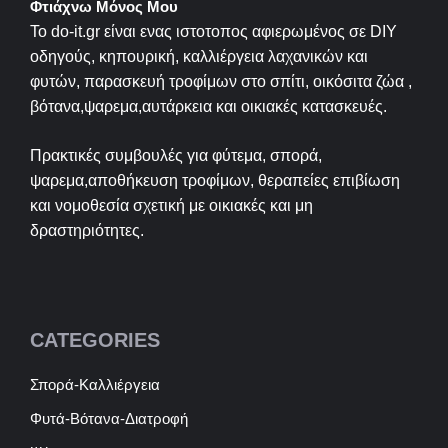
Φτιάχνω Μόνος Μου
Το do-it.gr είναι ενας ιστοτοπος αφιερωμένος σε
DIY
οδηγούς, κηπουρική, καλλιέργεια λαχανικών και
φυτών, παρασκευή τροφίμων στο σπίτι, οικόσιτα ζώα ,
βότανα,ψαρεμα,αυτάρκεια και οικιακές κατασκευές.
Πρακτικές συμβουλές για φύτεμα, σπορά,
ψαρεμα,αποθήκευση τροφίμων, θεραπείες επιβίωση
και νομοθεσία σχετική με οικιακές και μη
δραστηριότητες.
CATEGORIES
Σπορά-Καλλιέργεια
Φυτά-Βότανα-Διατροφή