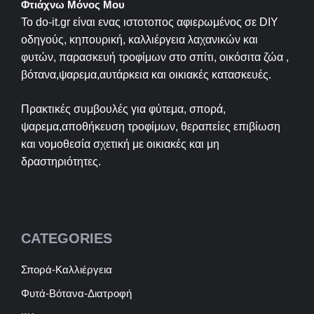
Φτιάχνω Μόνος Μου
Το do-it.gr είναι ενας ιστοτοπος αφιερωμένος σε
DIY
οδηγούς, κηπουρική, καλλιέργεια λαχανικών και
φυτών, παρασκευή τροφίμων στο σπίτι, οικόσιτα ζώα ,
βότανα,ψαρεμα,αυτάρκεια και οικιακές κατασκευές.
Πρακτικές συμβουλές για φύτεμα, σπορά,
ψαρεμα,αποθήκευση τροφίμων, θεραπείες επιβίωση
και νομοθεσία σχετική με οικιακές και μη
δραστηριότητες.
CATEGORIES
Σπορά-Καλλιέργεια
Φυτά-Βότανα-Διατροφή