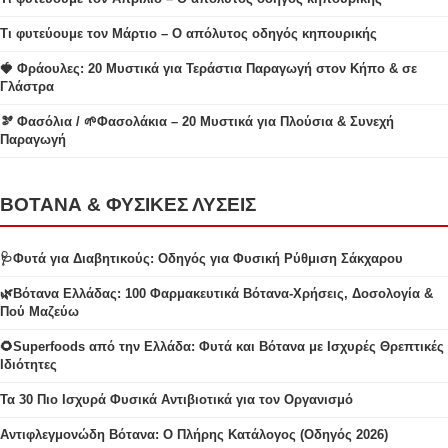
Τι φυτεύουμε τον Μάρτιο – Ο απόλυτος οδηγός κηπουρικής
🍓 Φράουλες: 20 Μυστικά για Τεράστια Παραγωγή στον Κήπο & σε
Γλάστρα
🫘 Φασόλια / 🌱Φασολάκια – 20 Μυστικά για Πλούσια & Συνεχή
Παραγωγή
ΒΟΤΑΝΑ & ΦΥΣΙΚΕΣ ΛΥΣΕΙΣ
🩺Φυτά για Διαβητικούς: Οδηγός για Φυσική Ρύθμιση Σάκχαρου
🌿Βότανα Ελλάδας: 100 Φαρμακευτικά Βότανα-Χρήσεις, Δοσολογία &
Πού Μαζεύω
🌻Superfoods από την Ελλάδα: Φυτά και Βότανα με Ισχυρές Θρεπτικές
Ιδιότητες
Τα 30 Πιο Ισχυρά Φυσικά Αντιβιοτικά για τον Οργανισμό
Αντιφλεγμονώδη Βότανα: Ο Πλήρης Κατάλογος (Οδηγός 2026)