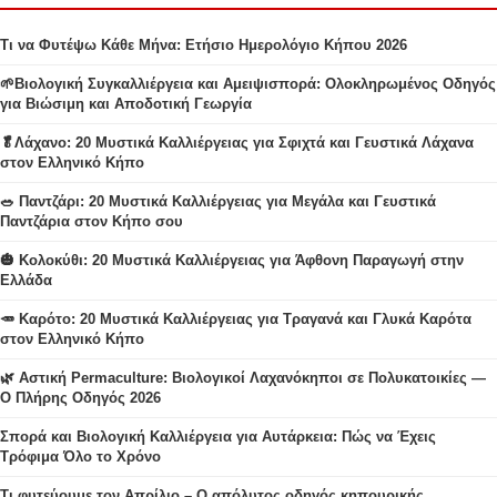
Τι να Φυτέψω Κάθε Μήνα: Ετήσιο Ημερολόγιο Κήπου 2026
🌱Βιολογική Συγκαλλιέργεια και Αμειψισπορά: Ολοκληρωμένος Οδηγός
για Βιώσιμη και Αποδοτική Γεωργία
🥬Λάχανο: 20 Μυστικά Καλλιέργειας για Σφιχτά και Γευστικά Λάχανα
στον Ελληνικό Κήπο
🥗 Παντζάρι: 20 Μυστικά Καλλιέργειας για Μεγάλα και Γευστικά
Παντζάρια στον Κήπο σου
🎃 Κολοκύθι: 20 Μυστικά Καλλιέργειας για Άφθονη Παραγωγή στην
Ελλάδα
🥕 Καρότο: 20 Μυστικά Καλλιέργειας για Τραγανά και Γλυκά Καρότα
στον Ελληνικό Κήπο
🌿 Αστική Permaculture: Βιολογικοί Λαχανόκηποι σε Πολυκατοικίες —
Ο Πλήρης Οδηγός 2026
Σπορά και Βιολογική Καλλιέργεια για Αυτάρκεια: Πώς να Έχεις
Τρόφιμα Όλο το Χρόνο
Τι φυτεύουμε τον Απρίλιο – Ο απόλυτος οδηγός κηπουρικής