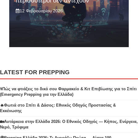
περισσότεροι δεν αντέχουν
12 Φεβρουαρίου 2026
LATEST FOR PREPPING
⚕️Πώς να φτιάξεις το δικό σου Φαρμακείο & Κιτ Επιβίωσης για το Σπίτι
(Emergency Prepping για την Ελλάδα)
🔥Φωτιά στο Σπίτι & Δάσος: Εθνικός Οδηγός Προστασίας &
Εκκένωσης
🏡Αυτάρκεια στην Ελλάδα 2026: Ο Εθνικός Οδηγός — Κήπος, Ενέργεια,
Νερό, Τρόφιμα
🧭Prepping Ελλάδα 2026: Τι Αγοράζω Πρώτα — Λίστα 100