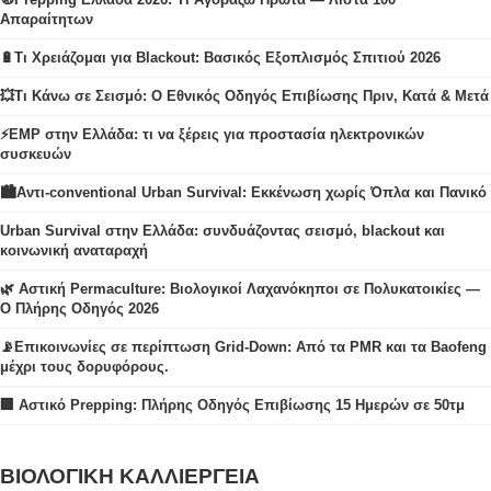
Απαραίτητων
🔋Τι Χρειάζομαι για Blackout: Βασικός Εξοπλισμός Σπιτιού 2026
💥Τι Κάνω σε Σεισμό: Ο Εθνικός Οδηγός Επιβίωσης Πριν, Κατά & Μετά
⚡EMP στην Ελλάδα: τι να ξέρεις για προστασία ηλεκτρονικών
συσκευών
🏙️Αντι-conventional Urban Survival: Εκκένωση χωρίς Όπλα και Πανικό
Urban Survival στην Ελλάδα: συνδυάζοντας σεισμό, blackout και
κοινωνική αναταραχή
🌿 Αστική Permaculture: Βιολογικοί Λαχανόκηποι σε Πολυκατοικίες —
Ο Πλήρης Οδηγός 2026
📡Επικοινωνίες σε περίπτωση Grid-Down: Από τα PMR και τα Baofeng
μέχρι τους δορυφόρους.
🏢 Αστικό Prepping: Πλήρης Οδηγός Επιβίωσης 15 Ημερών σε 50τμ
ΒΙΟΛΟΓΙΚΗ ΚΑΛΛΙΕΡΓΕΙΑ