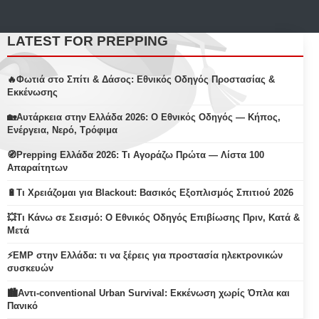
LATEST FOR PREPPING
🔥Φωτιά στο Σπίτι & Δάσος: Εθνικός Οδηγός Προστασίας &
Εκκένωσης
🏡Αυτάρκεια στην Ελλάδα 2026: Ο Εθνικός Οδηγός — Κήπος,
Ενέργεια, Νερό, Τρόφιμα
🧭Prepping Ελλάδα 2026: Τι Αγοράζω Πρώτα — Λίστα 100
Απαραίτητων
🔋Τι Χρειάζομαι για Blackout: Βασικός Εξοπλισμός Σπιτιού 2026
💥Τι Κάνω σε Σεισμό: Ο Εθνικός Οδηγός Επιβίωσης Πριν, Κατά &
Μετά
⚡EMP στην Ελλάδα: τι να ξέρεις για προστασία ηλεκτρονικών
συσκευών
🏙️Αντι-conventional Urban Survival: Εκκένωση χωρίς Όπλα και
Πανικό