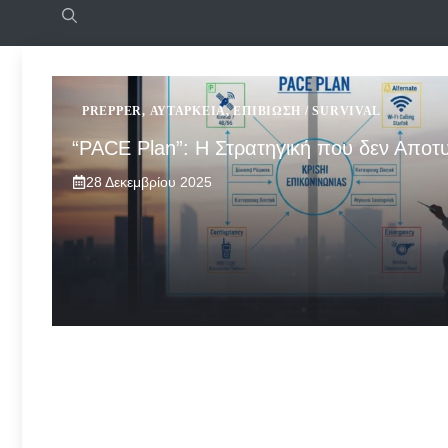
PREPPER
,
ΑΥΤΆΡΚΕΙΑ
,
ΕΠΙΒΊΩΣΗ / SURVIVAL
“PACE Plan”: Η Στρατηγική που δεν Αποτυ
28 Δεκεμβρίου 2025