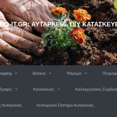
DO-IT.GR: ΑΥΤΆΡΚΕΙΑ, DIY ΚΑΤΑΣΚΕΥ
repping
Βότανα
Ψάρεμα
Πληροφο
Τροφές
Κατασκευές
Καλλιεργητικές Συμβου
 Αυτάρκειας
Λειτουργικό Σύστημα Αυτάρκειας