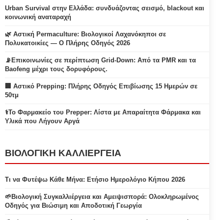
Urban Survival στην Ελλάδα: συνδυάζοντας σεισμό, blackout και
κοινωνική αναταραχή
🌿 Αστική Permaculture: Βιολογικοί Λαχανόκηποι σε
Πολυκατοικίες — Ο Πλήρης Οδηγός 2026
📡Επικοινωνίες σε περίπτωση Grid-Down: Από τα PMR και τα
Baofeng μέχρι τους δορυφόρους.
🏢 Αστικό Prepping: Πλήρης Οδηγός Επιβίωσης 15 Ημερών σε
50τμ
⚕️Το Φαρμακείο του Prepper: Λίστα με Απαραίτητα Φάρμακα και
Υλικά που Λήγουν Αργά
ΒΙΟΛΟΓΙΚΗ ΚΑΛΛΙΕΡΓΕΙΑ
Τι να Φυτέψω Κάθε Μήνα: Ετήσιο Ημερολόγιο Κήπου 2026
🌱Βιολογική Συγκαλλιέργεια και Αμειψισπορά: Ολοκληρωμένος
Οδηγός για Βιώσιμη και Αποδοτική Γεωργία