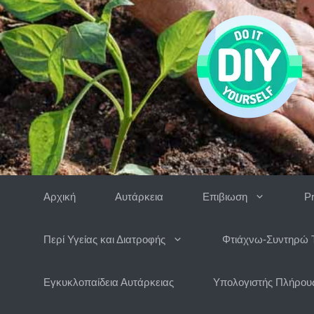
Μετάβαση
σε
περιεχόμενο
Αρχική
Αυτάρκεια
Επιβιωση
P
Περί Υγείας και Διατροφής
Φτιάχνω-Συντηρώ 
Εγκυκλοπαίδεια Αυτάρκειας
Υπολογιστής Πλήρους