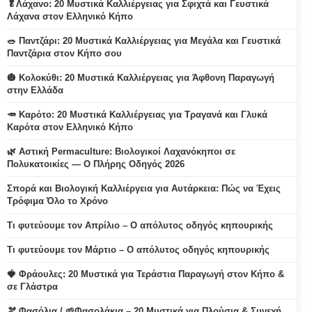
🥬Λάχανο: 20 Μυστικά Καλλιέργειας για Σφιχτά και Γευστικά
Λάχανα στον Ελληνικό Κήπο
🥗 Παντζάρι: 20 Μυστικά Καλλιέργειας για Μεγάλα και Γευστικά
Παντζάρια στον Κήπο σου
🎃 Κολοκύθι: 20 Μυστικά Καλλιέργειας για Άφθονη Παραγωγή
στην Ελλάδα
🥕 Καρότο: 20 Μυστικά Καλλιέργειας για Τραγανά και Γλυκά
Καρότα στον Ελληνικό Κήπο
🌿 Αστική Permaculture: Βιολογικοί Λαχανόκηποι σε
Πολυκατοικίες — Ο Πλήρης Οδηγός 2026
Σπορά και Βιολογική Καλλιέργεια για Αυτάρκεια: Πώς να Έχεις
Τρόφιμα Όλο το Χρόνο
Τι φυτεύουμε τον Απρίλιο – Ο απόλυτος οδηγός κηπουρικής
Τι φυτεύουμε τον Μάρτιο – Ο απόλυτος οδηγός κηπουρικής
🍓 Φράουλες: 20 Μυστικά για Τεράστια Παραγωγή στον Κήπο &
σε Γλάστρα
🫘 Φασόλια / 🌱Φασολάκια – 20 Μυστικά για Πλούσια & Συνεχή