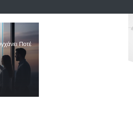
γχάνει Ποτέ