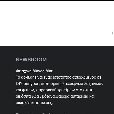
Π
NEWSROOM
Φτιάχνω Μόνος Μου
Το do-it.gr είναι ενας ιστοτοπος αφιερωμένος σε
DIY
οδηγούς, κηπουρική, καλλιέργεια λαχανικών
και φυτών, παρασκευή τροφίμων στο σπίτι,
οικόσιτα ζώα , βότανα,ψαρεμα,αυτάρκεια και
οικιακές κατασκευές.