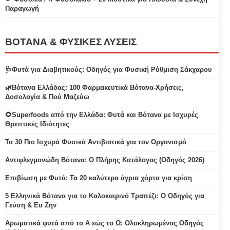
Παραγωγή
ΒΟΤΑΝΑ & ΦΥΣΙΚΕΣ ΛΥΣΕΙΣ
🩺Φυτά για Διαβητικούς: Οδηγός για Φυσική Ρύθμιση Σάκχαρου
🌿Βότανα Ελλάδας: 100 Φαρμακευτικά Βότανα-Χρήσεις,
Δοσολογία & Πού Μαζεύω
🌻Superfoods από την Ελλάδα: Φυτά και Βότανα με Ισχυρές
Θρεπτικές Ιδιότητες
Τα 30 Πιο Ισχυρά Φυσικά Αντιβιοτικά για τον Οργανισμό
Αντιφλεγμονώδη Βότανα: Ο Πλήρης Κατάλογος (Οδηγός 2026)
Επιβίωση με Φυτά: Τα 20 καλύτερα άγρια χόρτα για κρίση
5 Ελληνικά Βότανα για το Καλοκαιρινό Τραπέζι: Ο Οδηγός για
Γεύση & Ευ Ζην
Αρωματικά φυτά από το Α εώς το Ω: Ολοκληρωμένος Οδηγός