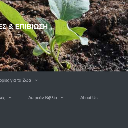
ΈΣ & ΕΠΙΒΊΩΣΗ
ρίες για τα Ζώα
λές
Δωρεάν Βιβλία
About Us