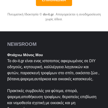
Πνευματική Ιδιοκτησία ©
do-it.gr
. Απαγορεύεται η αναδημοσίευση
χωρίς άδεια.
NEWSROOM
Φτιάχνω Μόνος Μου
Το do-it.gr είναι ενας ιστοτοπος αφιερωμένος σε
DIY
οδηγούς, κηπουρική, καλλιέργεια λαχανικών και
φυτών, παρασκευή τροφίμων στο σπίτι, οικόσιτα ζώα ,
βότανα,ψαρεμα,αυτάρκεια και οικιακές κατασκευές.
Πρακτικές συμβουλές για φύτεμα, σπορά,
ψαρεμα,αποθήκευση τροφίμων, θεραπείες επιβίωση
και νομοθεσία σχετική με οικιακές και μη