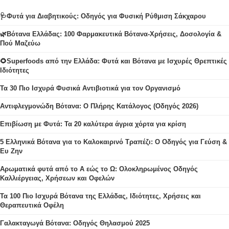
🩺Φυτά για Διαβητικούς: Οδηγός για Φυσική Ρύθμιση Σάκχαρου
🌿Βότανα Ελλάδας: 100 Φαρμακευτικά Βότανα-Χρήσεις, Δοσολογία &
Πού Μαζεύω
🌻Superfoods από την Ελλάδα: Φυτά και Βότανα με Ισχυρές Θρεπτικές
Ιδιότητες
Τα 30 Πιο Ισχυρά Φυσικά Αντιβιοτικά για τον Οργανισμό
Αντιφλεγμονώδη Βότανα: Ο Πλήρης Κατάλογος (Οδηγός 2026)
Επιβίωση με Φυτά: Τα 20 καλύτερα άγρια χόρτα για κρίση
5 Ελληνικά Βότανα για το Καλοκαιρινό Τραπέζι: Ο Οδηγός για Γεύση &
Ευ Ζην
Αρωματικά φυτά από το Α εώς το Ω: Ολοκληρωμένος Οδηγός
Καλλιέργειας, Χρήσεων και Οφελών
Τα 100 Πιο Ισχυρά Βότανα της Ελλάδας, Ιδιότητες, Χρήσεις και
Θεραπευτικά Οφέλη
Γαλακταγωγά Βότανα: Οδηγός Θηλασμού 2025