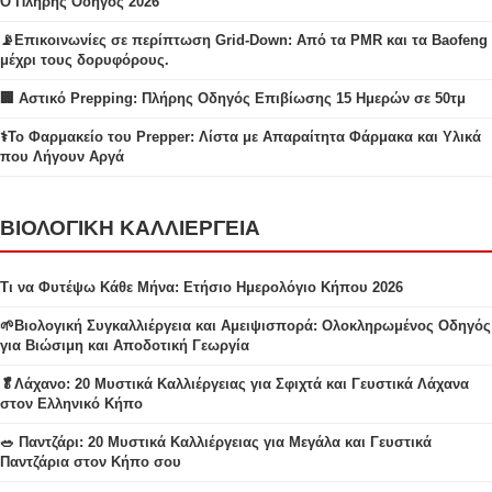
Ο Πλήρης Οδηγός 2026
📡Επικοινωνίες σε περίπτωση Grid-Down: Από τα PMR και τα Baofeng
μέχρι τους δορυφόρους.
🏢 Αστικό Prepping: Πλήρης Οδηγός Επιβίωσης 15 Ημερών σε 50τμ
⚕️Το Φαρμακείο του Prepper: Λίστα με Απαραίτητα Φάρμακα και Υλικά
που Λήγουν Αργά
ΒΙΟΛΟΓΙΚΗ ΚΑΛΛΙΕΡΓΕΙΑ
Τι να Φυτέψω Κάθε Μήνα: Ετήσιο Ημερολόγιο Κήπου 2026
🌱Βιολογική Συγκαλλιέργεια και Αμειψισπορά: Ολοκληρωμένος Οδηγός
για Βιώσιμη και Αποδοτική Γεωργία
🥬Λάχανο: 20 Μυστικά Καλλιέργειας για Σφιχτά και Γευστικά Λάχανα
στον Ελληνικό Κήπο
🥗 Παντζάρι: 20 Μυστικά Καλλιέργειας για Μεγάλα και Γευστικά
Παντζάρια στον Κήπο σου