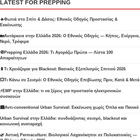
LATEST FOR PREPPING
🔥Φωτιά στο Σπίτι & Δάσος: Εθνικός Οδηγός Προστασίας &
Εκκένωσης
🏡Αυτάρκεια στην Ελλάδα 2026: Ο Εθνικός Οδηγός — Κήπος, Ενέργεια,
Νερό, Τρόφιμα
🧭Prepping Ελλάδα 2026: Τι Αγοράζω Πρώτα — Λίστα 100
Απαραίτητων
🔋Τι Χρειάζομαι για Blackout: Βασικός Εξοπλισμός Σπιτιού 2026
💥Τι Κάνω σε Σεισμό: Ο Εθνικός Οδηγός Επιβίωσης Πριν, Κατά & Μετά
⚡EMP στην Ελλάδα: τι να ξέρεις για προστασία ηλεκτρονικών
συσκευών
🏙️Αντι-conventional Urban Survival: Εκκένωση χωρίς Όπλα και Πανικό
Urban Survival στην Ελλάδα: συνδυάζοντας σεισμό, blackout και
κοινωνική αναταραχή
🌿 Αστική Permaculture: Βιολογικοί Λαχανόκηποι σε Πολυκατοικίες —