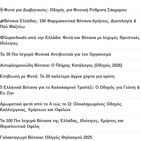
🩺Φυτά για Διαβητικούς: Οδηγός για Φυσική Ρύθμιση Σάκχαρου
🌿Βότανα Ελλάδας: 100 Φαρμακευτικά Βότανα-Χρήσεις, Δοσολογία &
Πού Μαζεύω
🌻Superfoods από την Ελλάδα: Φυτά και Βότανα με Ισχυρές Θρεπτικές
Ιδιότητες
Τα 30 Πιο Ισχυρά Φυσικά Αντιβιοτικά για τον Οργανισμό
Αντιφλεγμονώδη Βότανα: Ο Πλήρης Κατάλογος (Οδηγός 2026)
Επιβίωση με Φυτά: Τα 20 καλύτερα άγρια χόρτα για κρίση
5 Ελληνικά Βότανα για το Καλοκαιρινό Τραπέζι: Ο Οδηγός για Γεύση &
Ευ Ζην
Αρωματικά φυτά από το Α εώς το Ω: Ολοκληρωμένος Οδηγός
Καλλιέργειας, Χρήσεων και Οφελών
Τα 100 Πιο Ισχυρά Βότανα της Ελλάδας, Ιδιότητες, Χρήσεις και
Θεραπευτικά Οφέλη
Γαλακταγωγά Βότανα: Οδηγός Θηλασμού 2025