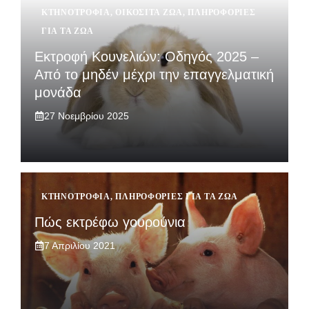
ΚΤΗΝΟΤΡΟΦΊΑ
,
ΟΙΚΌΣΙΤΑ ΖΏΑ
,
ΠΛΗΡΟΦΟΡΊΕΣ
ΓΙΑ ΤΑ ΖΏΑ
Εκτροφή Κουνελιών: Οδηγός 2025 –
Από το μηδέν μέχρι την επαγγελματική
μονάδα
27 Νοεμβρίου 2025
ΚΤΗΝΟΤΡΟΦΊΑ
,
ΠΛΗΡΟΦΟΡΊΕΣ ΓΙΑ ΤΑ ΖΏΑ
Πώς εκτρέφω γουρούνια
7 Απριλίου 2021