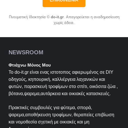
Πνευματική Ιδιοκτησία ©
do-it.gr
. Απαγορεύεται η αναδημοσίευση
χωρίς άδεια.
NEWSROOM
Φτιάχνω Μόνος Μου
Το do-it.gr είναι ενας ιστοτοπος αφιερωμένος σε
DIY
οδηγούς, κηπουρική, καλλιέργεια λαχανικών και
φυτών, παρασκευή τροφίμων στο σπίτι, οικόσιτα ζώα ,
βότανα,ψαρεμα,αυτάρκεια και οικιακές κατασκευές.
Πρακτικές συμβουλές για φύτεμα, σπορά,
ψαρεμα,αποθήκευση τροφίμων, θεραπείες επιβίωση
και νομοθεσία σχετική με οικιακές και μη