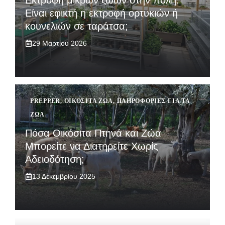
Εκτροφή μικρών ζώων στην πόλη:
Είναι εφικτή η εκτροφή ορτυκιών ή
κουνελιών σε ταράτσα;
29 Μαρτίου 2026
PREPPER
,
ΟΙΚΌΣΙΤΑ ΖΏΑ
,
ΠΛΗΡΟΦΟΡΊΕΣ ΓΙΑ ΤΑ
ΖΏΑ
Πόσα Οικόσιτα Πτηνά και Ζώα
Μπορείτε να Διατηρείτε Χωρίς
Αδειοδότηση;
13 Δεκεμβρίου 2025