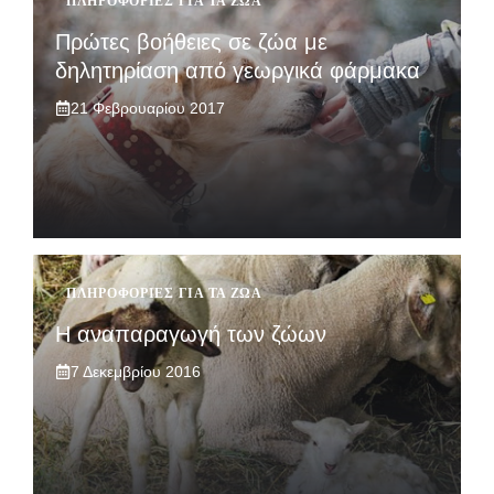
ΠΛΗΡΟΦΟΡΊΕΣ ΓΙΑ ΤΑ ΖΏΑ
Πρώτες βοήθειες σε ζώα με
δηλητηρίαση από γεωργικά φάρμακα
21 Φεβρουαρίου 2017
ΠΛΗΡΟΦΟΡΊΕΣ ΓΙΑ ΤΑ ΖΏΑ
Η αναπαραγωγή των ζώων
7 Δεκεμβρίου 2016