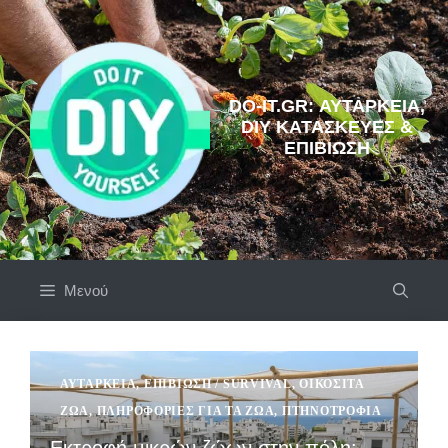
Μετάβαση
σε
περιεχόμενο
DO-IT.GR: ΑΥΤΆΡΚΕΙΑ,
DIY ΚΑΤΑΣΚΕΥΈΣ &
ΕΠΙΒΊΩΣΗ
Μενού
ΑΥΤΆΡΚΕΙΑ
,
ΕΠΙΒΊΩΣΗ / SURVIVAL
,
ΟΙΚΌΣΙΤΑ
ΖΏΑ
,
ΠΛΗΡΟΦΟΡΊΕΣ ΓΙΑ ΤΑ ΖΏΑ
,
ΠΤΗΝΟΤΡΟΦΊΑ