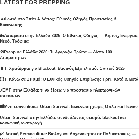
LATEST FOR PREPPING
🔥Φωτιά στο Σπίτι & Δάσος: Εθνικός Οδηγός Προστασίας &
Εκκένωσης
🏡Αυτάρκεια στην Ελλάδα 2026: Ο Εθνικός Οδηγός — Κήπος, Ενέργεια,
Νερό, Τρόφιμα
🧭Prepping Ελλάδα 2026: Τι Αγοράζω Πρώτα — Λίστα 100
Απαραίτητων
🔋Τι Χρειάζομαι για Blackout: Βασικός Εξοπλισμός Σπιτιού 2026
💥Τι Κάνω σε Σεισμό: Ο Εθνικός Οδηγός Επιβίωσης Πριν, Κατά & Μετά
⚡EMP στην Ελλάδα: τι να ξέρεις για προστασία ηλεκτρονικών
συσκευών
🏙️Αντι-conventional Urban Survival: Εκκένωση χωρίς Όπλα και Πανικό
Urban Survival στην Ελλάδα: συνδυάζοντας σεισμό, blackout και
κοινωνική αναταραχή
🌿 Αστική Permaculture: Βιολογικοί Λαχανόκηποι σε Πολυκατοικίες —