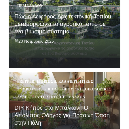
ΠΕΡΙΒΆΛΛΟΝ
Πώς η Αειφόρος Αρχιτεκτονική Τοπίου
μεταμορφώνει το αγροτικό τοπίο σε
ένα βιώσιμο σύστημα
20 Νοεμβρίου 2025
PREPPER
,
ΕΠΙΒΙΩΣΗ
,
ΚΑΛΛΙΕΡΓΗΤΙΚΈΣ
ΣΥΜΒΟΥΛΈΣ
,
ΚΉΠΟΣ
,
ΚΗΠΟΥΡΙΚΉ
,
ΟΙΚΟΛΟΓΙΚΈΣ
ΛΎΣΕΙΣ ΓΙΑ ΤΟ ΣΠΊΤΙ
,
ΠΕΡΙΒΆΛΛΟΝ
DIY Κήπος στο Μπαλκόνι: Ο
Απόλυτος Οδηγός για Πράσινη Όαση
στην Πόλη