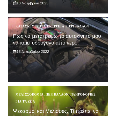
18 Νοεμβρίου 2025
ΚΑΤΑΣΚΕΥΈΣ ΓΙΑ ΕΝΈΡΓΕΙΑ
,
ΠΕΡΙΒΆΛΛΟΝ
Πως να μετατρέψω το αυτοκίνητο μου
να καίει υδρογονο απο νερό
16 Δεκεμβρίου 2022
ΜΕΛΙΣΣΟΚΟΜΊΑ
,
ΠΕΡΙΒΆΛΛΟΝ
,
ΠΛΗΡΟΦΟΡΊΕΣ
ΓΙΑ ΤΑ ΖΏΑ
Ψεκασμοί και Μέλισσες. Τί πρέπει να