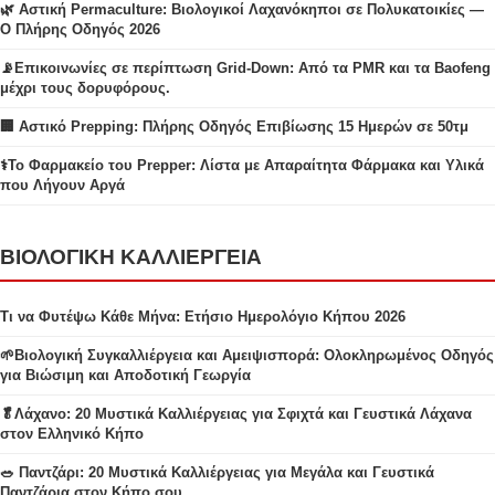
🌿 Αστική Permaculture: Βιολογικοί Λαχανόκηποι σε Πολυκατοικίες —
Ο Πλήρης Οδηγός 2026
📡Επικοινωνίες σε περίπτωση Grid-Down: Από τα PMR και τα Baofeng
μέχρι τους δορυφόρους.
🏢 Αστικό Prepping: Πλήρης Οδηγός Επιβίωσης 15 Ημερών σε 50τμ
⚕️Το Φαρμακείο του Prepper: Λίστα με Απαραίτητα Φάρμακα και Υλικά
που Λήγουν Αργά
ΒΙΟΛΟΓΙΚΗ ΚΑΛΛΙΕΡΓΕΙΑ
Τι να Φυτέψω Κάθε Μήνα: Ετήσιο Ημερολόγιο Κήπου 2026
🌱Βιολογική Συγκαλλιέργεια και Αμειψισπορά: Ολοκληρωμένος Οδηγός
για Βιώσιμη και Αποδοτική Γεωργία
🥬Λάχανο: 20 Μυστικά Καλλιέργειας για Σφιχτά και Γευστικά Λάχανα
στον Ελληνικό Κήπο
🥗 Παντζάρι: 20 Μυστικά Καλλιέργειας για Μεγάλα και Γευστικά
Παντζάρια στον Κήπο σου