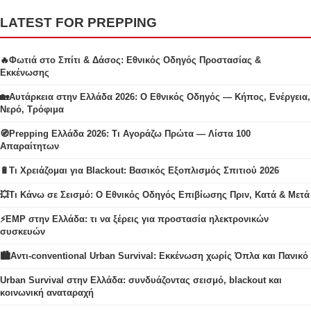
LATEST FOR PREPPING
🔥Φωτιά στο Σπίτι & Δάσος: Εθνικός Οδηγός Προστασίας &
Εκκένωσης
🏡Αυτάρκεια στην Ελλάδα 2026: Ο Εθνικός Οδηγός — Κήπος, Ενέργεια,
Νερό, Τρόφιμα
🧭Prepping Ελλάδα 2026: Τι Αγοράζω Πρώτα — Λίστα 100
Απαραίτητων
🔋Τι Χρειάζομαι για Blackout: Βασικός Εξοπλισμός Σπιτιού 2026
💥Τι Κάνω σε Σεισμό: Ο Εθνικός Οδηγός Επιβίωσης Πριν, Κατά & Μετά
⚡EMP στην Ελλάδα: τι να ξέρεις για προστασία ηλεκτρονικών
συσκευών
🏙️Αντι-conventional Urban Survival: Εκκένωση χωρίς Όπλα και Πανικό
Urban Survival στην Ελλάδα: συνδυάζοντας σεισμό, blackout και
κοινωνική αναταραχή