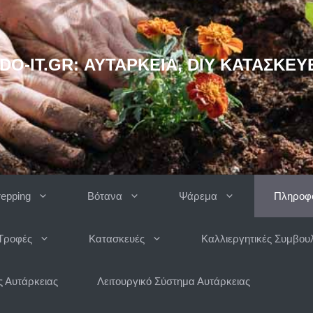
DO-IT.GR: ΑΥΤΆΡΚΕΙΑ, DIY ΚΑΤΑΣΚΕΥ
repping
Βότανα
Ψάρεμα
Πληροφο
Τροφές
Κατασκευές
Καλλιεργητικές Συμβου
 Αυτάρκειας
Λειτουργικό Σύστημα Αυτάρκειας