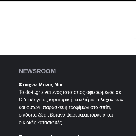
Π
NEWSROOM
Φτιάχνω Μόνος Μου
Το do-it.gr είναι ενας ιστοτοπος αφιερωμένος σε
DIY
οδηγούς, κηπουρική, καλλιέργεια λαχανικών
και φυτών, παρασκευή τροφίμων στο σπίτι,
οικόσιτα ζώα , βότανα,ψαρεμα,αυτάρκεια και
οικιακές κατασκευές.