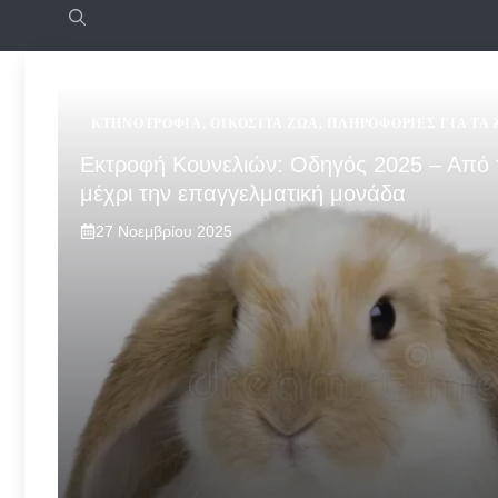
ΚΤΗΝΟΤΡΟΦΊΑ
,
ΟΙΚΌΣΙΤΑ ΖΏΑ
,
ΠΛΗΡΟΦΟΡΊΕΣ ΓΙΑ ΤΑ
Εκτροφή Κουνελιών: Οδηγός 2025 – Από 
μέχρι την επαγγελματική μονάδα
27 Νοεμβρίου 2025