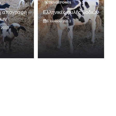
Α
ΚΤΗΝΟΤΡΟΦΊΑ
ή απογραφή
Ελληνικές φυλές βοδιών
των
6 Ιουνίου 2013
 2013