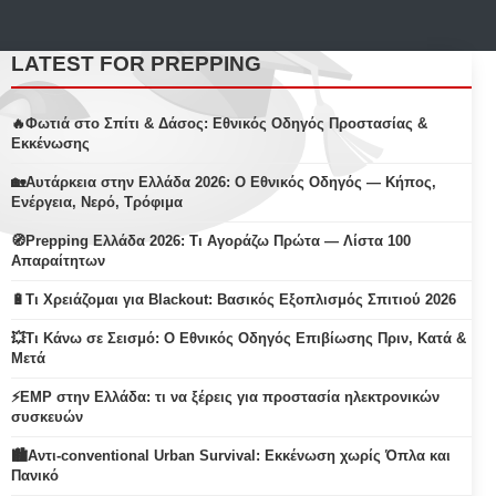
LATEST FOR PREPPING
🔥Φωτιά στο Σπίτι & Δάσος: Εθνικός Οδηγός Προστασίας &
Εκκένωσης
🏡Αυτάρκεια στην Ελλάδα 2026: Ο Εθνικός Οδηγός — Κήπος,
Ενέργεια, Νερό, Τρόφιμα
🧭Prepping Ελλάδα 2026: Τι Αγοράζω Πρώτα — Λίστα 100
Απαραίτητων
🔋Τι Χρειάζομαι για Blackout: Βασικός Εξοπλισμός Σπιτιού 2026
💥Τι Κάνω σε Σεισμό: Ο Εθνικός Οδηγός Επιβίωσης Πριν, Κατά &
Μετά
⚡EMP στην Ελλάδα: τι να ξέρεις για προστασία ηλεκτρονικών
συσκευών
🏙️Αντι-conventional Urban Survival: Εκκένωση χωρίς Όπλα και
Πανικό