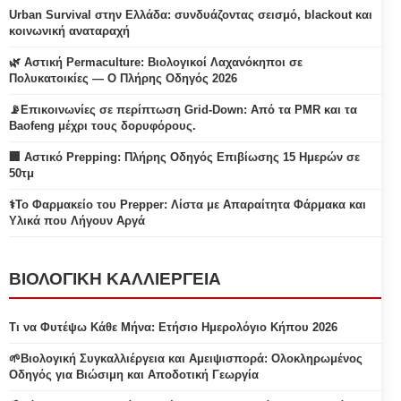
Urban Survival στην Ελλάδα: συνδυάζοντας σεισμό, blackout και
κοινωνική αναταραχή
🌿 Αστική Permaculture: Βιολογικοί Λαχανόκηποι σε
Πολυκατοικίες — Ο Πλήρης Οδηγός 2026
📡Επικοινωνίες σε περίπτωση Grid-Down: Από τα PMR και τα
Baofeng μέχρι τους δορυφόρους.
🏢 Αστικό Prepping: Πλήρης Οδηγός Επιβίωσης 15 Ημερών σε
50τμ
⚕️Το Φαρμακείο του Prepper: Λίστα με Απαραίτητα Φάρμακα και
Υλικά που Λήγουν Αργά
ΒΙΟΛΟΓΙΚΗ ΚΑΛΛΙΕΡΓΕΙΑ
Τι να Φυτέψω Κάθε Μήνα: Ετήσιο Ημερολόγιο Κήπου 2026
🌱Βιολογική Συγκαλλιέργεια και Αμειψισπορά: Ολοκληρωμένος
Οδηγός για Βιώσιμη και Αποδοτική Γεωργία