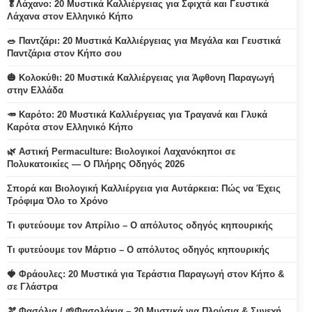
🥬Λάχανο: 20 Μυστικά Καλλιέργειας για Σφιχτά και Γευστικά
Λάχανα στον Ελληνικό Κήπο
🥗 Παντζάρι: 20 Μυστικά Καλλιέργειας για Μεγάλα και Γευστικά
Παντζάρια στον Κήπο σου
🎃 Κολοκύθι: 20 Μυστικά Καλλιέργειας για Άφθονη Παραγωγή
στην Ελλάδα
🥕 Καρότο: 20 Μυστικά Καλλιέργειας για Τραγανά και Γλυκά
Καρότα στον Ελληνικό Κήπο
🌿 Αστική Permaculture: Βιολογικοί Λαχανόκηποι σε
Πολυκατοικίες — Ο Πλήρης Οδηγός 2026
Σπορά και Βιολογική Καλλιέργεια για Αυτάρκεια: Πώς να Έχεις
Τρόφιμα Όλο το Χρόνο
Τι φυτεύουμε τον Απρίλιο – Ο απόλυτος οδηγός κηπουρικής
Τι φυτεύουμε τον Μάρτιο – Ο απόλυτος οδηγός κηπουρικής
🍓 Φράουλες: 20 Μυστικά για Τεράστια Παραγωγή στον Κήπο &
σε Γλάστρα
🫘 Φασόλια / 🌱Φασολάκια – 20 Μυστικά για Πλούσια & Συνεχή