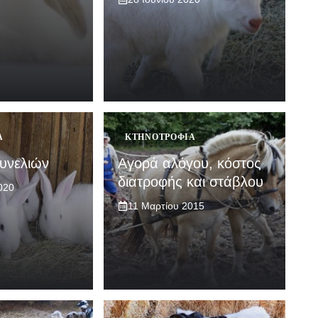
Α
ΚΤΗΝΟΤΡΟΦΊΑ
υνελιών
Αγορά αλόγου, κόστος
διατροφής και στάβλου
020
11 Μαρτίου 2015