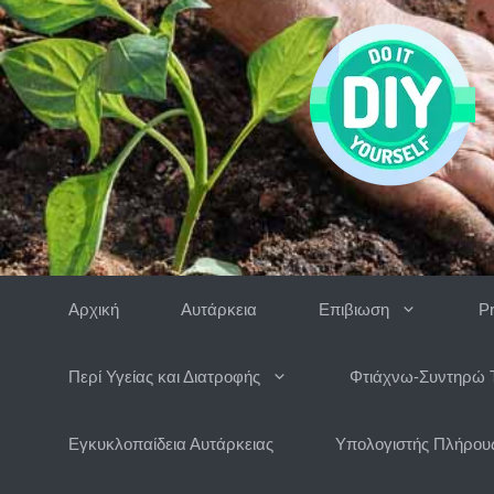
Μετάβαση
σε
περιεχόμενο
Αρχική
Αυτάρκεια
Επιβιωση
P
Περί Υγείας και Διατροφής
Φτιάχνω-Συντηρώ 
Εγκυκλοπαίδεια Αυτάρκειας
Υπολογιστής Πλήρους