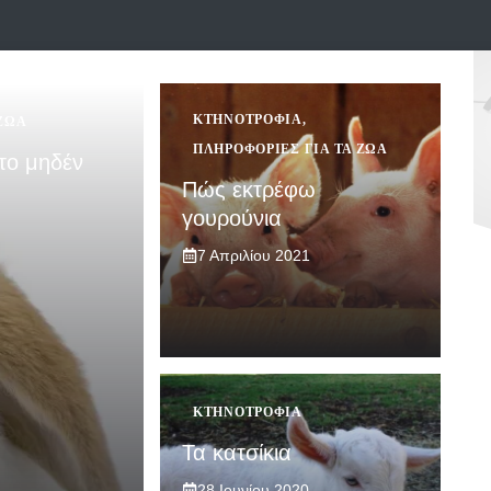
ΚΤΗΝΟΤΡΟΦΊΑ
,
 ΖΏΑ
ΠΛΗΡΟΦΟΡΊΕΣ ΓΙΑ ΤΑ ΖΏΑ
το μηδέν
Πώς εκτρέφω
γουρούνια
7 Απριλίου 2021
ΚΤΗΝΟΤΡΟΦΊΑ
Τα κατσίκια
28 Ιουνίου 2020