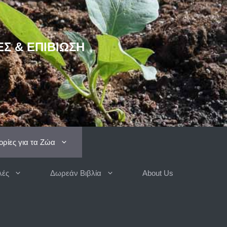
ΈΣ & ΕΠΙΒΊΩΣΗ
ρίες για τα Ζώα
λές
Δωρεάν Βιβλία
About Us