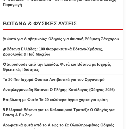
Παραγωγή
ΒΟΤΑΝΑ & ΦΥΣΙΚΕΣ ΛΥΣΕΙΣ
🩺Φυτά για Διαβητικούς: Οδηγός για Φυσική Ρύθμιση Σάκχαρου
🌿Βότανα Ελλάδας: 100 Φαρμακευτικά Βότανα-Χρήσεις,
Δοσολογία & Πού Μαζεύω
🌻Superfoods από την Ελλάδα: Φυτά και Βότανα με Ισχυρές
Θρεπτικές Ιδιότητες
Τα 30 Πιο Ισχυρά Φυσικά Αντιβιοτικά για τον Οργανισμό
Αντιφλεγμονώδη Βότανα: Ο Πλήρης Κατάλογος (Οδηγός 2026)
Επιβίωση με Φυτά: Τα 20 καλύτερα άγρια χόρτα για κρίση
5 Ελληνικά Βότανα για το Καλοκαιρινό Τραπέζι: Ο Οδηγός για
Γεύση & Ευ Ζην
Αρωματικά φυτά από το Α εώς το Ω: Ολοκληρωμένος Οδηγός