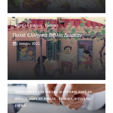
ΔΩΡΕΆΝ ΒΙΒΛΊΑ - EBOOKS
Παλιά Ελληνικά Βιβλία Δωρεάν
1 Ιουνίου 2021
ΒΡΉΚΑ ΜΈΣΑ ΣΤΑ ΒΙΒΛΊΑ
,
ΔΙΑΤΡΟΦΉ
,
ΔΩΡΕΆΝ
ΒΙΒΛΊΑ
,
ΔΩΡΕΆΝ ΒΙΒΛΊΑ - EBOOKS
,
ΦΤΙΆΧΝΩ
ΓΛΥΚΆ