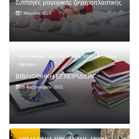
Συνταγές μαγειρικής ζαχαροπλαστικής
7 Μαρτίου 2021
ΒΙΒΛΙΟΘΉΚΗ
,
ΔΩΡΕΆΝ ΒΙΒΛΊΑ
,
ΔΩΡΕΆΝ ΒΙΒΛΊΑ -
EBOOKS
ΒΙΒΛΙΟΘΗΚΗ ΕΓΧΕΙΡΙΔΙΩΝ
28 Φεβρουαρίου 2021
ΔΩΡΕΆΝ ΒΙΒΛΊΑ
,
ΔΩΡΕΆΝ ΒΙΒΛΊΑ - EBOOKS
,