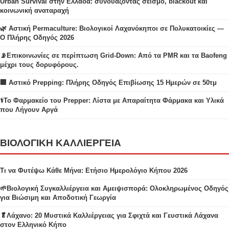
Urban Survival στην Ελλάδα: συνδυάζοντας σεισμό, blackout και
κοινωνική αναταραχή
🌿 Αστική Permaculture: Βιολογικοί Λαχανόκηποι σε Πολυκατοικίες —
Ο Πλήρης Οδηγός 2026
📡Επικοινωνίες σε περίπτωση Grid-Down: Από τα PMR και τα Baofeng
μέχρι τους δορυφόρους.
🏢 Αστικό Prepping: Πλήρης Οδηγός Επιβίωσης 15 Ημερών σε 50τμ
⚕️Το Φαρμακείο του Prepper: Λίστα με Απαραίτητα Φάρμακα και Υλικά
που Λήγουν Αργά
ΒΙΟΛΟΓΙΚΗ ΚΑΛΛΙΕΡΓΕΙΑ
Τι να Φυτέψω Κάθε Μήνα: Ετήσιο Ημερολόγιο Κήπου 2026
🌱Βιολογική Συγκαλλιέργεια και Αμειψισπορά: Ολοκληρωμένος Οδηγός
για Βιώσιμη και Αποδοτική Γεωργία
🥬Λάχανο: 20 Μυστικά Καλλιέργειας για Σφιχτά και Γευστικά Λάχανα
στον Ελληνικό Κήπο