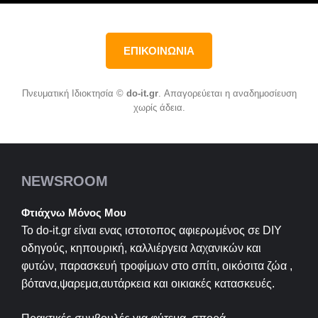
ΕΠΙΚΟΙΝΩΝΙΑ
Πνευματική Ιδιοκτησία ©
do-it.gr
. Απαγορεύεται η αναδημοσίευση
χωρίς άδεια.
NEWSROOM
Φτιάχνω Μόνος Μου
Το do-it.gr είναι ενας ιστοτοπος αφιερωμένος σε
DIY
οδηγούς, κηπουρική, καλλιέργεια λαχανικών και
φυτών, παρασκευή τροφίμων στο σπίτι, οικόσιτα ζώα ,
βότανα,ψαρεμα,αυτάρκεια και οικιακές κατασκευές.