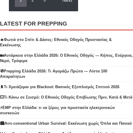
Next
1
2
3
LATEST FOR PREPPING
🔥Φωτιά στο Σπίτι & Δάσος: Εθνικός Οδηγός Προστασίας &
Εκκένωσης
🏡Αυτάρκεια στην Ελλάδα 2026: Ο Εθνικός Οδηγός — Κήπος, Ενέργεια,
Νερό, Τρόφιμα
🧭Prepping Ελλάδα 2026: Τι Αγοράζω Πρώτα — Λίστα 100
Απαραίτητων
🔋Τι Χρειάζομαι για Blackout: Βασικός Εξοπλισμός Σπιτιού 2026
💥Τι Κάνω σε Σεισμό: Ο Εθνικός Οδηγός Επιβίωσης Πριν, Κατά & Μετά
⚡EMP στην Ελλάδα: τι να ξέρεις για προστασία ηλεκτρονικών
συσκευών
🏙️Αντι-conventional Urban Survival: Εκκένωση χωρίς Όπλα και Πανικό