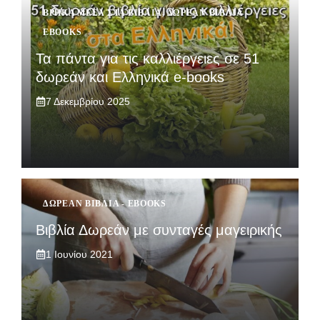
ΒΡΉΚΑ ΜΈΣΑ ΣΤΑ ΒΙΒΛΊΑ
,
ΔΩΡΕΆΝ ΒΙΒΛΊΑ -
EBOOKS
Τα πάντα για τις καλλιέργειες σε 51
δωρεάν και Ελληνικά e-books
7 Δεκεμβρίου 2025
ΔΩΡΕΆΝ ΒΙΒΛΊΑ - EBOOKS
Βιβλία Δωρεάν με συνταγές μαγειρικής
1 Ιουνίου 2021