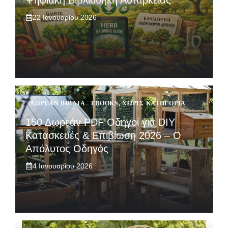
Ψηφιακή Βιβλιοθήκη Αυτάρκειας
22 Ιανουαρίου 2026
ΔΩΡΕΆΝ ΒΙΒΛΊΑ - EBOOKS
,
ΧΩΡΊΣ ΚΑΤΗΓΟΡΊΑ
150 Δωρεάν PDF Οδηγοί για DIY
Κατασκευές & Επιβίωση 2026 – Ο
Απόλυτος Οδηγός
4 Ιανουαρίου 2026