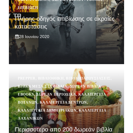
ΕΠΙΒΙΩΣΗ
Πλήρης οδηγός επιβίωσης σε ακραίες
καταστάσεις
28 Ιουνίου 2020
PREPPER
,
ΒΙΒΛΙΟΘΉΚΗ
,
ΒΙΒΛΙΟΠΑΡΟΥΣΙΆΣΕΙΣ
,
ΒΡΉΚΑ ΜΈΣΑ ΣΤΑ ΒΙΒΛΊΑ
,
ΔΩΡΕΆΝ ΒΙΒΛΊΑ -
EBOOKS
,
ΔΩΡΕΆΝ ΠΕΡΙΟΔΙΚΆ
,
ΚΑΛΛΙΈΡΓΕΙΑ
ΒΟΤΆΝΩΝ
,
ΚΑΛΛΙΈΡΓΕΙΑ ΔΈΝΤΡΩΝ
,
ΚΑΛΛΙΈΡΓΕΙΑ ΔΗΜΗΤΡΙΑΚΏΝ
,
ΚΑΛΛΙΈΡΓΕΙΑ
ΛΑΧΑΝΙΚΏΝ
Περισσοτερο απο 200 δωρεάν βιβλία