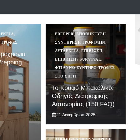
ΆΡΚΕΙΑ
,
PREPPER
,
ΑΠΟΘΉΚΕΥΣΗ
 ΤΡΟΦΈΣ
ΣΥΝΤΉΡΗΣΗ ΤΡΟΦΊΜΩΝ
,
ΑΥΤΆΡΚΕΙΑ
,
ΕΠΙΒΙΩΣΗ
,
ροχρόνια
ΕΠΙΒΊΩΣΗ / SURVIVAL
,
repping
ΦΤΙΆΧΝΩ ΣΥΝΤΗΡΏ ΤΡΟΦΈΣ
ΣΤΟ ΣΠΊΤΙ
Το Κρυφό Μπακάλικο:
Οδηγός Διατροφικής
Αυτονομίας (150 FAQ)
21 Δεκεμβρίου 2025
ΑΠΟΘΉΚΕΥΣΗ ΣΥΝΤΉΡΗΣΗ