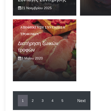
21 Νοεμβρίου 2025
ΑΠΟΘΉΚΕΥΣΗ ΣΥΝΤΉΡΗΣΗ
ΤΡΟΦΊΜΩΝ
Διατήρηση ζωικών
τροφών
3 Μαΐου 2020
Next
1
2
3
4
5