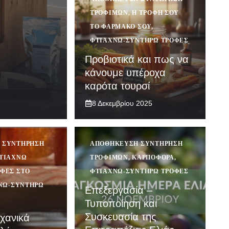
ΤΡΟΦΊΜΩΝ
,
Η ΤΡΟΦΉ ΣΟΥ
ΤΟ ΦΆΡΜΑΚΟ ΣΟΥ
,
ΦΤΙΆΧΝΩ-ΣΥΝΤΗΡΏ ΤΡΟΦΈΣ
Προβιοτικά και πως να
κάνουμε υπέροχα
καρότα τουρσί
8 Δεκεμβρίου 2025
 ΣΥΝΤΉΡΗΣΗ
ΑΠΟΘΉΚΕΥΣΗ ΣΥΝΤΉΡΗΣΗ
ΤΙΆΧΝΩ
ΤΡΟΦΊΜΩΝ
,
ΚΑΡΠΟΦΌΡΑ
,
ΦΈΣ ΣΤΟ
ΦΤΙΆΧΝΩ-ΣΥΝΤΗΡΏ ΤΡΟΦΈΣ
ΝΩ-ΣΥΝΤΗΡΏ
Επεξεργασία –
Τυποποίηση και
Συσκευασία της
χανικά