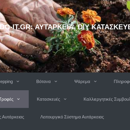
DO-IT.GR: ΑΥΤΆΡΚΕΙΑ, DIY ΚΑΤΑΣΚΕΥ
repping
Βότανα
Ψάρεμα
Πληροφο
Τροφές
Κατασκευές
Καλλιεργητικές Συμβου
 Αυτάρκειας
Λειτουργικό Σύστημα Αυτάρκειας