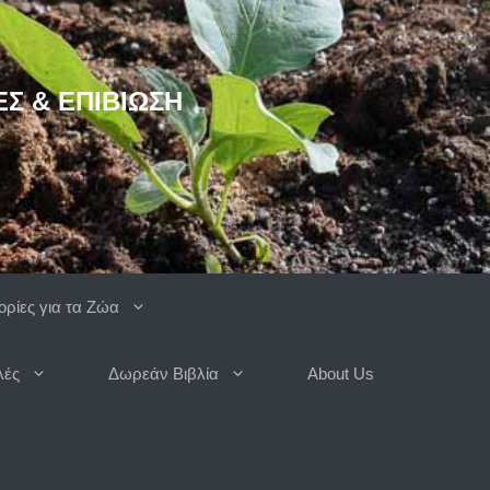
ΈΣ & ΕΠΙΒΊΩΣΗ
ρίες για τα Ζώα
λές
Δωρεάν Βιβλία
About Us