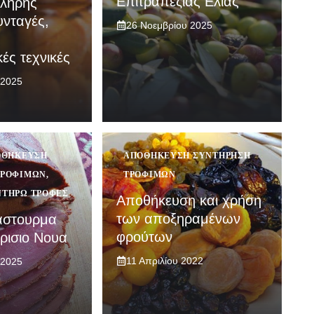
Επιτραπέζιας Ελιάς
πλήρης
υνταγές,
26 Νοεμβρίου 2025
ές τεχνικές
 2025
ΟΘΉΚΕΥΣΗ
ΑΠΟΘΉΚΕΥΣΗ ΣΥΝΤΉΡΗΣΗ
ΤΡΟΦΊΜΩΝ
,
ΤΡΟΦΊΜΩΝ
ΝΤΗΡΏ ΤΡΟΦΈΣ
Αποθήκευση και χρήση
των αποξηραμένων
αστουρμα
φρούτων
ρισιο Νουα
11 Απριλίου 2022
 2025