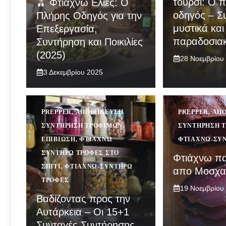
τουρσί: Ο 
🫒 Φτιάχνω Ελιές: Ο
οδηγός – Σ
Πλήρης Οδηγός για την
μυστικά και
Επεξεργασία,
παραδοσιακ
Συντήρηση και Ποικιλίες
(2025)
28 Νοεμβρίου
3 Δεκεμβρίου 2025
PREPPER
,
ΑΠΟΘΉΚΕΥΣΗ
PREPPER
,
ΑΠ
ΣΥΝΤΉΡΗΣΗ ΤΡΟΦΊΜΩΝ
,
ΣΥΝΤΉΡΗΣΗ 
ΕΠΙΒΙΩΣΗ
,
ΦΤΙΆΧΝΩ
ΦΤΙΆΧΝΩ-ΣΥ
ΣΥΝΤΗΡΏ ΤΡΟΦΈΣ ΣΤΟ
Φτιάχνω π
ΣΠΊΤΙ
,
ΦΤΙΆΧΝΩ-ΣΥΝΤΗΡΏ
απο Μοσχα
ΤΡΟΦΈΣ
19 Νοεμβρίου
Βαδίζοντας προς την
Αυτάρκεια – Οι 15+1
Συνταγές Συντήρησης