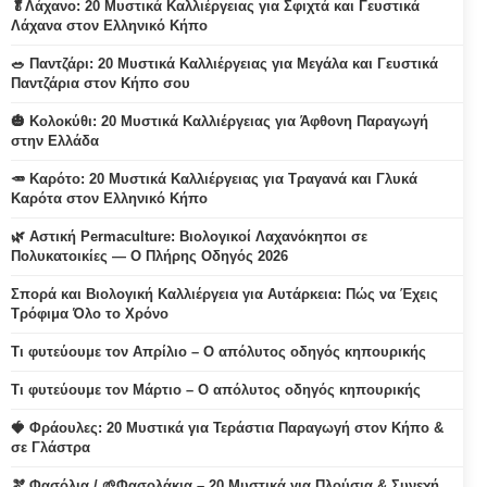
🥬Λάχανο: 20 Μυστικά Καλλιέργειας για Σφιχτά και Γευστικά
Λάχανα στον Ελληνικό Κήπο
🥗 Παντζάρι: 20 Μυστικά Καλλιέργειας για Μεγάλα και Γευστικά
Παντζάρια στον Κήπο σου
🎃 Κολοκύθι: 20 Μυστικά Καλλιέργειας για Άφθονη Παραγωγή
στην Ελλάδα
🥕 Καρότο: 20 Μυστικά Καλλιέργειας για Τραγανά και Γλυκά
Καρότα στον Ελληνικό Κήπο
🌿 Αστική Permaculture: Βιολογικοί Λαχανόκηποι σε
Πολυκατοικίες — Ο Πλήρης Οδηγός 2026
Σπορά και Βιολογική Καλλιέργεια για Αυτάρκεια: Πώς να Έχεις
Τρόφιμα Όλο το Χρόνο
Τι φυτεύουμε τον Απρίλιο – Ο απόλυτος οδηγός κηπουρικής
Τι φυτεύουμε τον Μάρτιο – Ο απόλυτος οδηγός κηπουρικής
🍓 Φράουλες: 20 Μυστικά για Τεράστια Παραγωγή στον Κήπο &
σε Γλάστρα
🫘 Φασόλια / 🌱Φασολάκια – 20 Μυστικά για Πλούσια & Συνεχή