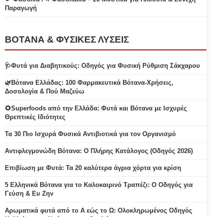
Παραγωγή
ΒΟΤΑΝΑ & ΦΥΣΙΚΕΣ ΛΥΣΕΙΣ
🩺Φυτά για Διαβητικούς: Οδηγός για Φυσική Ρύθμιση Σάκχαρου
🌿Βότανα Ελλάδας: 100 Φαρμακευτικά Βότανα-Χρήσεις,
Δοσολογία & Πού Μαζεύω
🌻Superfoods από την Ελλάδα: Φυτά και Βότανα με Ισχυρές
Θρεπτικές Ιδιότητες
Τα 30 Πιο Ισχυρά Φυσικά Αντιβιοτικά για τον Οργανισμό
Αντιφλεγμονώδη Βότανα: Ο Πλήρης Κατάλογος (Οδηγός 2026)
Επιβίωση με Φυτά: Τα 20 καλύτερα άγρια χόρτα για κρίση
5 Ελληνικά Βότανα για το Καλοκαιρινό Τραπέζι: Ο Οδηγός για
Γεύση & Ευ Ζην
Αρωματικά φυτά από το Α εώς το Ω: Ολοκληρωμένος Οδηγός