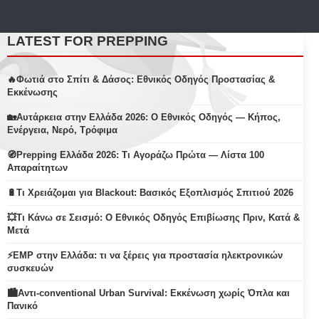
LATEST FOR PREPPING
🔥Φωτιά στο Σπίτι & Δάσος: Εθνικός Οδηγός Προστασίας &
Εκκένωσης
🏡Αυτάρκεια στην Ελλάδα 2026: Ο Εθνικός Οδηγός — Κήπος,
Ενέργεια, Νερό, Τρόφιμα
🧭Prepping Ελλάδα 2026: Τι Αγοράζω Πρώτα — Λίστα 100
Απαραίτητων
🔋Τι Χρειάζομαι για Blackout: Βασικός Εξοπλισμός Σπιτιού 2026
💥Τι Κάνω σε Σεισμό: Ο Εθνικός Οδηγός Επιβίωσης Πριν, Κατά &
Μετά
⚡EMP στην Ελλάδα: τι να ξέρεις για προστασία ηλεκτρονικών
συσκευών
🏙️Αντι-conventional Urban Survival: Εκκένωση χωρίς Όπλα και
Πανικό