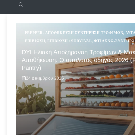
PREPPER
,
ΑΠΟΘΉΚΕΥΣΗ ΣΥΝΤΉΡΗΣΗ ΤΡΟΦΊΜΩΝ
,
ΑΥΤ
ΕΠΙΒΙΩΣΗ
,
ΕΠΙΒΊΩΣΗ / SURVIVAL
,
ΦΤΙΆΧΝΩ-ΣΥΝΤΗΡΏ
DYI Ηλιακή Αποξήρανση Τροφίμων & Μακ
Αποθήκευση: Ο απολυτος οδηγός 2026 (P
Pantry)
24 Δεκεμβρίου 2025