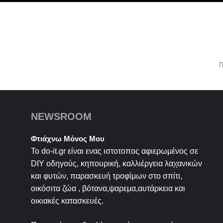
Π
NEWSROOM
Φτιάχνω Μόνος Μου
Το do-it.gr είναι ενας ιστοτοπος αφιερωμένος σε
DIY
οδηγούς, κηπουρική, καλλιέργεια λαχανικών
και φυτών, παρασκευή τροφίμων στο σπίτι,
οικόσιτα ζώα , βότανα,ψαρεμα,αυτάρκεια και
οικιακές κατασκευές.