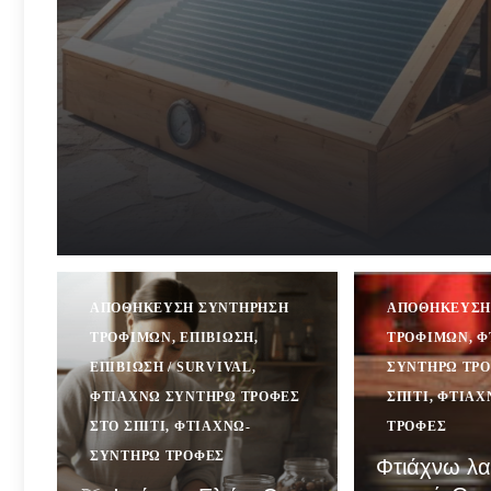
ΑΠΟΘΉΚΕΥΣΗ ΣΥΝΤΉΡΗΣΗ
ΑΠΟΘΉΚΕΥΣΗ
ΤΡΟΦΊΜΩΝ
,
ΕΠΙΒΙΩΣΗ
,
ΤΡΟΦΊΜΩΝ
,
Φ
ΕΠΙΒΊΩΣΗ / SURVIVAL
,
ΣΥΝΤΗΡΏ ΤΡΟ
ΦΤΙΆΧΝΩ ΣΥΝΤΗΡΏ ΤΡΟΦΈΣ
ΣΠΊΤΙ
,
ΦΤΙΆΧ
ΣΤΟ ΣΠΊΤΙ
,
ΦΤΙΆΧΝΩ-
ΤΡΟΦΈΣ
ΣΥΝΤΗΡΏ ΤΡΟΦΈΣ
Φτιάχνω λα