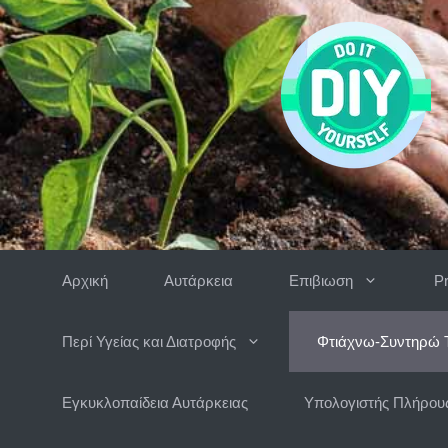
Μετάβαση
σε
περιεχόμενο
Αρχική
Αυτάρκεια
Επιβιωση
P
Περί Υγείας και Διατροφής
Φτιάχνω-Συντηρώ 
Εγκυκλοπαίδεια Αυτάρκειας
Υπολογιστής Πλήρους