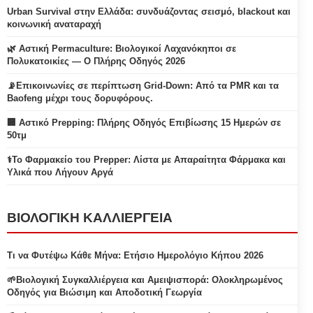
Urban Survival στην Ελλάδα: συνδυάζοντας σεισμό, blackout και
κοινωνική αναταραχή
🌿 Αστική Permaculture: Βιολογικοί Λαχανόκηποι σε
Πολυκατοικίες — Ο Πλήρης Οδηγός 2026
📡Επικοινωνίες σε περίπτωση Grid-Down: Από τα PMR και τα
Baofeng μέχρι τους δορυφόρους.
🏢 Αστικό Prepping: Πλήρης Οδηγός Επιβίωσης 15 Ημερών σε
50τμ
⚕️Το Φαρμακείο του Prepper: Λίστα με Απαραίτητα Φάρμακα και
Υλικά που Λήγουν Αργά
ΒΙΟΛΟΓΙΚΗ ΚΑΛΛΙΕΡΓΕΙΑ
Τι να Φυτέψω Κάθε Μήνα: Ετήσιο Ημερολόγιο Κήπου 2026
🌱Βιολογική Συγκαλλιέργεια και Αμειψισπορά: Ολοκληρωμένος
Οδηγός για Βιώσιμη και Αποδοτική Γεωργία