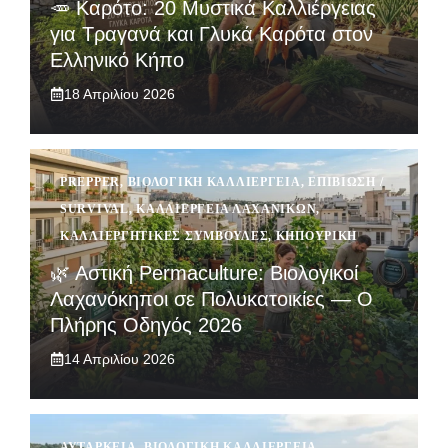
🥕 Καρότο: 20 Μυστικά Καλλιέργειας
για Τραγανά και Γλυκά Καρότα στον
Ελληνικό Κήπο
18 Απριλίου 2026
PREPPER
,
ΒΙΟΛΟΓΙΚΉ ΚΑΛΛΙΈΡΓΕΙΑ
,
ΕΠΙΒΊΩΣΗ /
SURVIVAL
,
ΚΑΛΛΙΈΡΓΕΙΑ ΛΑΧΑΝΙΚΏΝ
,
ΚΑΛΛΙΕΡΓΗΤΙΚΈΣ ΣΥΜΒΟΥΛΈΣ
,
ΚΗΠΟΥΡΙΚΉ
🌿 Αστική Permaculture: Βιολογικοί
Λαχανόκηποι σε Πολυκατοικίες — Ο
Πλήρης Οδηγός 2026
14 Απριλίου 2026
ΑΥΤΆΡΚΕΙΑ
,
ΒΙΟΛΟΓΙΚΉ ΚΑΛΛΙΈΡΓΕΙΑ
,