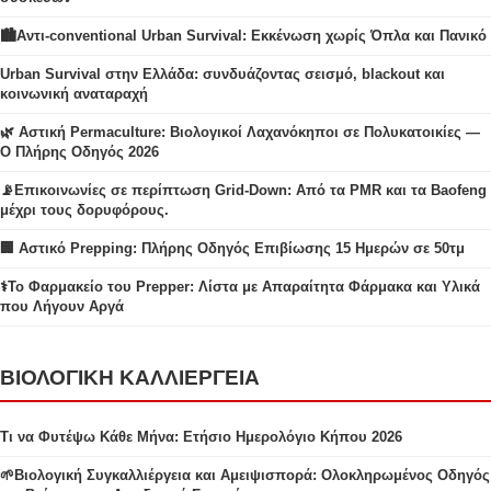
🏙️Αντι-conventional Urban Survival: Εκκένωση χωρίς Όπλα και Πανικό
Urban Survival στην Ελλάδα: συνδυάζοντας σεισμό, blackout και
κοινωνική αναταραχή
🌿 Αστική Permaculture: Βιολογικοί Λαχανόκηποι σε Πολυκατοικίες —
Ο Πλήρης Οδηγός 2026
📡Επικοινωνίες σε περίπτωση Grid-Down: Από τα PMR και τα Baofeng
μέχρι τους δορυφόρους.
🏢 Αστικό Prepping: Πλήρης Οδηγός Επιβίωσης 15 Ημερών σε 50τμ
⚕️Το Φαρμακείο του Prepper: Λίστα με Απαραίτητα Φάρμακα και Υλικά
που Λήγουν Αργά
ΒΙΟΛΟΓΙΚΗ ΚΑΛΛΙΕΡΓΕΙΑ
Τι να Φυτέψω Κάθε Μήνα: Ετήσιο Ημερολόγιο Κήπου 2026
🌱Βιολογική Συγκαλλιέργεια και Αμειψισπορά: Ολοκληρωμένος Οδηγός