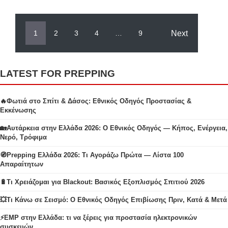
Next
1
2
3
4
…
9
LATEST FOR PREPPING
🔥Φωτιά στο Σπίτι & Δάσος: Εθνικός Οδηγός Προστασίας &
Εκκένωσης
🏡Αυτάρκεια στην Ελλάδα 2026: Ο Εθνικός Οδηγός — Κήπος, Ενέργεια,
Νερό, Τρόφιμα
🧭Prepping Ελλάδα 2026: Τι Αγοράζω Πρώτα — Λίστα 100
Απαραίτητων
🔋Τι Χρειάζομαι για Blackout: Βασικός Εξοπλισμός Σπιτιού 2026
💥Τι Κάνω σε Σεισμό: Ο Εθνικός Οδηγός Επιβίωσης Πριν, Κατά & Μετά
⚡EMP στην Ελλάδα: τι να ξέρεις για προστασία ηλεκτρονικών
συσκευών