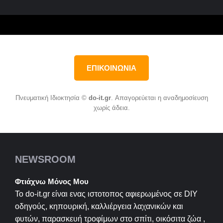
ΕΠΙΚΟΙΝΩΝΙΑ
Πνευματική Ιδιοκτησία ©
do-it.gr
. Απαγορεύεται η αναδημοσίευση
χωρίς άδεια.
NEWSROOM
Φτιάχνω Μόνος Μου
Το do-it.gr είναι ενας ιστοτοπος αφιερωμένος σε
DIY
οδηγούς, κηπουρική, καλλιέργεια λαχανικών και
φυτών, παρασκευή τροφίμων στο σπίτι, οικόσιτα ζώα ,