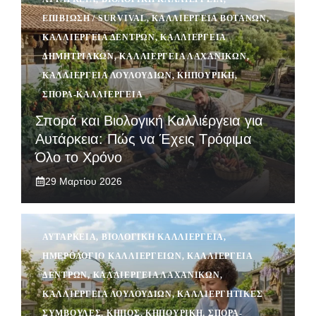
ΕΠΙΒΊΩΣΗ / SURVIVAL
,
ΚΑΛΛΙΈΡΓΕΙΑ ΒΟΤΆΝΩΝ
,
ΚΑΛΛΙΈΡΓΕΙΑ ΔΈΝΤΡΩΝ
,
ΚΑΛΛΙΈΡΓΕΙΑ
ΔΗΜΗΤΡΙΑΚΏΝ
,
ΚΑΛΛΙΈΡΓΕΙΑ ΛΑΧΑΝΙΚΏΝ
,
ΚΑΛΛΙΈΡΓΕΙΑ ΛΟΥΛΟΥΔΙΏΝ
,
ΚΗΠΟΥΡΙΚΉ
,
ΣΠΟΡΆ-ΚΑΛΛΙΈΡΓΕΙΑ
Σπορά και Βιολογική Καλλιέργεια για
Αυτάρκεια: Πώς να Έχεις Τρόφιμα
Όλο το Χρόνο
29 Μαρτίου 2026
ΑΥΤΆΡΚΕΙΑ
,
ΒΙΟΛΟΓΙΚΉ ΚΑΛΛΙΈΡΓΕΙΑ
,
ΗΜΕΡΟΛΌΓΙΟ ΚΑΛΛΙΕΡΓΕΙΏΝ
,
ΚΑΛΛΙΈΡΓΕΙΑ
ΔΈΝΤΡΩΝ
,
ΚΑΛΛΙΈΡΓΕΙΑ ΛΑΧΑΝΙΚΏΝ
,
ΚΑΛΛΙΈΡΓΕΙΑ ΛΟΥΛΟΥΔΙΏΝ
,
ΚΑΛΛΙΕΡΓΗΤΙΚΈΣ
ΣΥΜΒΟΥΛΈΣ
,
ΚΉΠΟΣ
,
ΚΗΠΟΥΡΙΚΉ
,
ΣΠΟΡΆ-