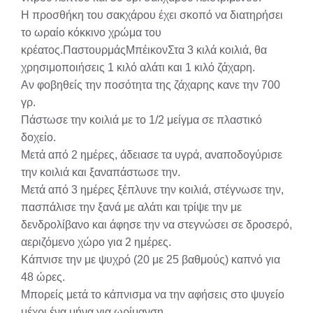
Η προσθήκη του σακχάρου έχει σκοπό να διατηρήσει
το ωραίο κόκκινο χρώμα του
κρέατος.ΠαστουρμάςΜπέικονΣτα 3 κιλά κοιλιά, θα
χρησιμοποιήσεις 1 κιλό αλάτι και 1 κιλό ζάχαρη.
Αν φοβηθείς την ποσότητα της ζάχαρης κανε την 700
γρ.
Πάστωσε την κοιλιά με το 1/2 μείγμα σε πλαστικό
δοχείο.
Μετά από 2 ημέρες, άδειασε τα υγρά, αναποδογύρισε
την κοιλιά και ξαναπάστωσε την.
Μετά από 3 ημέρες ξέπλυνε την κοιλιά, στέγνωσε την,
πασπάλισε την ξανά με αλάτι και τρίψε την με
δενδρολίβανο και άφησε την να στεγνώσει σε δροσερό,
αεριζόμενο χώρο για 2 ημέρες.
Κάπνισε την με ψυχρό (20 με 25 βαθμούς) καπνό για
48 ώρες.
Μπορείς μετά το κάπνισμα να την αφήσεις στο ψυγείο
μέχρι ένα μήνα για ωρίμανση.