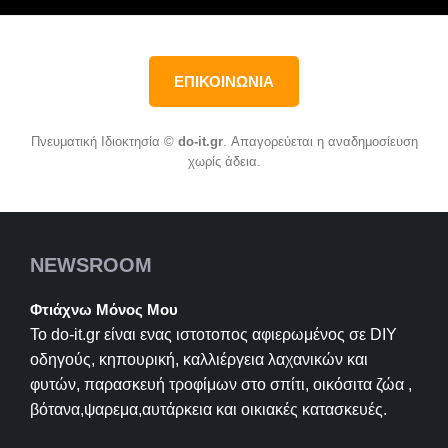
ΕΠΙΚΟΙΝΩΝΙΑ
Πνευματική Ιδιοκτησία ©
do-it.gr
. Απαγορεύεται η αναδημοσίευση
χωρίς άδεια.
NEWSROOM
Φτιάχνω Μόνος Μου
Το do-it.gr είναι ενας ιστοτοπος αφιερωμένος σε
DIY
οδηγούς, κηπουρική, καλλιέργεια λαχανικών και
φυτών, παρασκευή τροφίμων στο σπίτι, οικόσιτα ζώα ,
βότανα,ψαρεμα,αυτάρκεια και οικιακές κατασκευές.