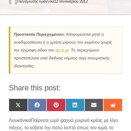
Παναγιώτης Ιωάννου
12 Ιανουαρίου 2012
Προστασία Περιεχομένου:
Απαγορεύεται ρητά η
αναδημοσίευση ή η χρήση μέρους του κειμένου χωρίς
την έγγραφη άδεια του
do-it.gr
. Το περιεχόμενο
προστατεύεται από διεθνείς νόμους περί πνευματικής
ιδιοκτησίας.
Share this post:
Share
Share
Share
Share
Share
Share
on
on
on
on
on
on
X
Facebook
Pinterest
LinkedIn
Email
Reddit
ΛουκάνικαΠαίρνετε ωμό ψαχνό χοιρινό κρέας με λίγο
(Twitter)
πάχος, το κόβετε όχι πολύ λεπτό όπως τον κιμά, το