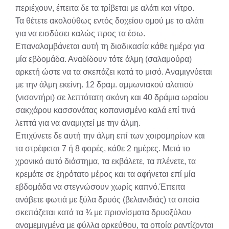
περιέχουν, έπειτα δε τα τρίβεται με αλάτι και νίτρο.
Τα θέτετε ακολούθως εντός δοχείου ομού με το αλάτι
για να εισδύσει καλώς προς τα έσω.
Επαναλαμβάνεται αυτή τη διαδικασία κάθε ημέρα για
μία εβδομάδα. Αναδίδουν τότε άλμη (σαλαμούρα)
αρκετή ώστε να τα σκεπάζει κατά το μισό. Αναμιγνύεται
με την άλμη εκείνη. 12 δραμ. αμμωνιακού αλατιού
(νισαντήρι) σε λεπτότατη σκόνη και 40 δράμια ωραίου
σακχάρου κασσονάτας κοπανισμένο καλά επί τινά
λεπτά για να αναμιχτεί με την άλμη.
Επιχύνετε δε αυτή την άλμη επί των χοιρομηρίων και
τα στρέφεται 7 ή 8 φορές, κάθε 2 ημέρες. Μετά το
χρονικό αυτό διάστημα, τα εκβάλετε, τα πλένετε, τα
κρεμάτε σε ξηρότατο μέρος και τα αφήνεται επί μία
εβδομάδα να στεγνώσουν χωρίς καπνό.Έπειτα
ανάβετε φωτιά με ξύλα δρυός (βελανιδιάς) τα οποία
σκεπάζεται κατά τα ¾ με πριονίσματα δρυοξύλου
αναμεμιγμένα με φύλλα αρκεύθου, τα οποία ραντίζονται