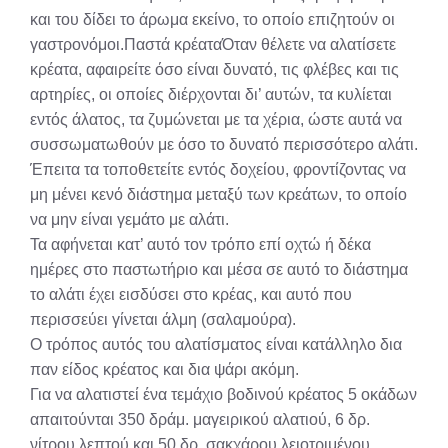
και του δίδει το άρωμα εκείνο, το οποίο επιζητούν οι
γαστρονόμοι.Παστά κρέαταΌταν θέλετε να αλατίσετε
κρέατα, αφαιρείτε όσο είναι δυνατό, τις φλέβες και τις
αρτηρίες, οι οποίες διέρχονται δι’ αυτών, τα κυλίεται
εντός άλατος, τα ζυμώνεται με τα χέρια, ώστε αυτά να
συσσωματωθούν με όσο το δυνατό περισσότερο αλάτι.
Έπειτα τα τοποθετείτε εντός δοχείου, φροντίζοντας να
μη μένει κενό διάστημα μεταξύ των κρεάτων, το οποίο
να μην είναι γεμάτο με αλάτι.
Τα αφήνεται κατ’ αυτό τον τρόπο επί οχτώ ή δέκα
ημέρες στο παστωτήριο και μέσα σε αυτό το διάστημα
το αλάτι έχει εισδύσει στο κρέας, και αυτό που
περισσεύει γίνεται άλμη (σαλαμούρα).
Ο τρόπος αυτός του αλατίσματος είναι κατάλληλο δια
παν είδος κρέατος και δια ψάρι ακόμη.
Για να αλατιστεί ένα τεμάχιο βοδινού κρέατος 5 οκάδων
απαιτούνται 350 δράμ. μαγειρικού αλατιού, 6 δρ.
νίτρου λεπτού και 50 δρ. σακχάρου λειοτριμένου.