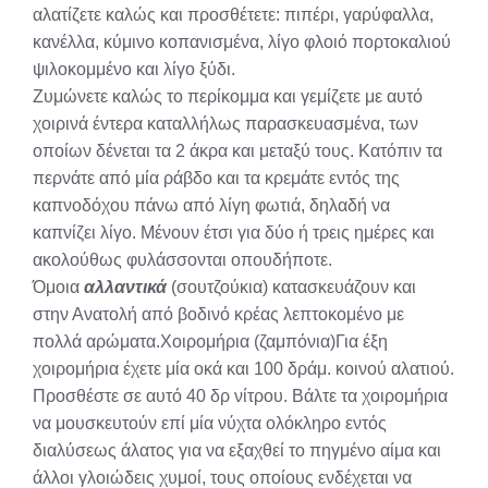
αλατίζετε καλώς και προσθέτετε: πιπέρι, γαρύφαλλα,
κανέλλα, κύμινο κοπανισμένα, λίγο φλοιό πορτοκαλιού
ψιλοκομμένο και λίγο ξύδι.
Ζυμώνετε καλώς το περίκομμα και γεμίζετε με αυτό
χοιρινά έντερα καταλλήλως παρασκευασμένα, των
οποίων δένεται τα 2 άκρα και μεταξύ τους. Κατόπιν τα
περνάτε από μία ράβδο και τα κρεμάτε εντός της
καπνοδόχου πάνω από λίγη φωτιά, δηλαδή να
καπνίζει λίγο. Μένουν έτσι για δύο ή τρεις ημέρες και
ακολούθως φυλάσσονται οπουδήποτε.
Όμοια
αλλαντικά
(σουτζούκια) κατασκευάζουν και
στην Ανατολή από βοδινό κρέας λεπτοκομένο με
πολλά αρώματα.Χοιρομήρια (ζαμπόνια)Για έξη
χοιρομήρια έχετε μία οκά και 100 δράμ. κοινού αλατιού.
Προσθέστε σε αυτό 40 δρ νίτρου. Βάλτε τα χοιρομήρια
να μουσκευτούν επί μία νύχτα ολόκληρο εντός
διαλύσεως άλατος για να εξαχθεί το πηγμένο αίμα και
άλλοι γλοιώδεις χυμοί, τους οποίους ενδέχεται να