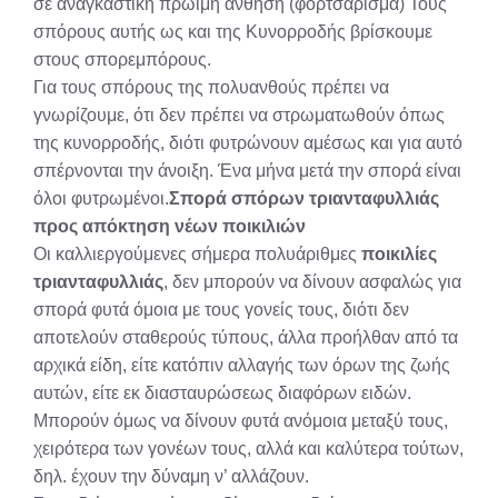
σε αναγκαστική πρώιμη άνθηση (φορτσάρισμα) Τους
σπόρους αυτής ως και της Κυνορροδής βρίσκουμε
στους σπορεμπόρους.
Για τους σπόρους της πολυανθούς πρέπει να
γνωρίζουμε, ότι δεν πρέπει να στρωματωθούν όπως
της κυνορροδής, διότι φυτρώνουν αμέσως και για αυτό
σπέρνονται την άνοιξη. Ένα μήνα μετά την σπορά είναι
όλοι φυτρωμένοι.
Σπορά σπόρων τριανταφυλλιάς
προς απόκτηση νέων ποικιλιών
Οι καλλιεργούμενες σήμερα πολυάριθμες
ποικιλίες
τριανταφυλλιάς
, δεν μπορούν να δίνουν ασφαλώς για
σπορά φυτά όμοια με τους γονείς τους, διότι δεν
αποτελούν σταθερούς τύπους, άλλα προήλθαν από τα
αρχικά είδη, είτε κατόπιν αλλαγής των όρων της ζωής
αυτών, είτε εκ διασταυρώσεως διαφόρων ειδών.
Μπορούν όμως να δίνουν φυτά ανόμοια μεταξύ τους,
χειρότερα των γονέων τους, αλλά και καλύτερα τούτων,
δηλ. έχουν την δύναμη ν’ αλλάζουν.