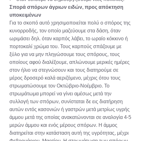
Σπορά σπόρων άγριων ειδών, προς απόκτηση
υποκειμένων
Για το σκοπό αυτό χρησιμοποιείται πολύ ο σπόρος της
κυνορροδής, τον οποίο μαζεύουμε στα δάση, όταν
ωριμάσει δηλ. όταν καρπός λάβει, το ωραίο κόκκινο ή
πορτοκαλί χρώμα του. Τους καρπούς σπάζουμε με
ξύλο για να μην πληγώσουμε τους σπόρους, τους
οποίους αφού διαλέξουμε, απλώνουμε μερικές ημέρες
στον ήλιο να στεγνώσουν και τους διατηρούμε σε
μέρος δροσερό καλά αεριζόμενο, μέχρις ότου τους
στρωματώσουμε τον Οκτώβριο-Νοέμβριο. Το
στρωμάτωμα μπορεί να γίνει αμέσως μετά την
συλλογή των σπόρων, συνίσταται δε εις διατήρηση
αυτών εντός κασονιών ή γαστρών μετά μετρίως υγρής
άμμου μετά της οποίας ανακατώνονται σε αναλογία 4-5
μερών άμμου και ενός μέρους σπόρων. Η άμμος
διατηρείται στην κατάσταση αυτή της υγρότητας, μέχρι
Φεβρουάριου, Μαρτίου. Η στρωμάτωση των σπόρων