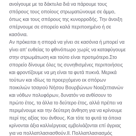
ανοίγουμε με τα δάκτυλα διά να πάρουμε τους
σπόρους τους οποίους στρωματώνουμε σε άμμο,
όπως και τους σπόρους της κυνορροδής. Την άνοιξη
σπέρνουμε σε σπορείο καλά περιποιημένο ή σε
κασόνια.
Αν πρόκειται η σπορά να γίνει σε κασόνια ή μπορεί να
γίνει απ’ ευθείας το φθινόπωρο χωρίς να καταφύγουμε
στην στρωμάτωση και τούτο είναι προτιμότερο.Στο
σπορείο δίνουμε όλες τις συνηθισμένες περιποιήσεις
και φροντίζουμε να μη είναι τα φυτά πυκνά. Μερικά
τούτων και ιδίως τα προερχόμενο εκ σπόρων
ποικιλιών τσαγιού Νήσου Βουρβώνων Νοαζεττιανών
και νόθων πολυφόρων, δυνατόν να ανθίσουν το
πρώτο έτος, τα άλλα το δεύτερο έτος, αλλά πρέπει να
περιμένουμε και την δεύτερη άνθηση για να κρίνουμε
περί της αξίας του άνθους. Και τότε τα φυτά τα όποια
κρίνονται άξια καλλιέργειας εμβολιάζονται επί άγριας
για να πολλαπλασιασθούν.II. Πολλαπλασιασμός