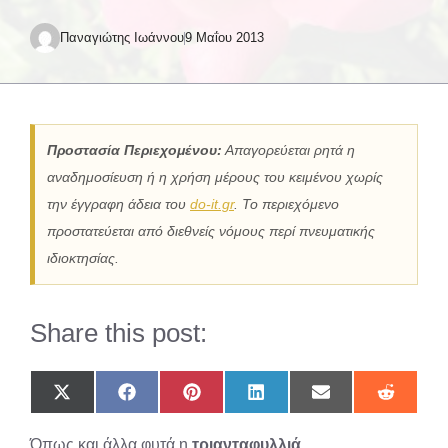
Παναγιώτης Ιωάννου
9 Μαΐου 2013
Προστασία Περιεχομένου:
Απαγορεύεται ρητά η
αναδημοσίευση ή η χρήση μέρους του κειμένου χωρίς
την έγγραφη άδεια του
do-it.gr
. Το περιεχόμενο
προστατεύεται από διεθνείς νόμους περί πνευματικής
ιδιοκτησίας.
Share this post:
Share
Share
Share
Share
Share
Share
on
on
on
on
on
on
X
Facebook
Pinterest
LinkedIn
Email
Reddit
Όπως και άλλα φυτά η
τριανταφυλλιά
(Twitter)