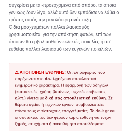
συγκρίσει με τα -προερχόμενα από σπόρο, τα όποια
γενικώς ζουν λίγο, αλλά αυτό δεν εμπόδισε να λάβει ο
τρόπος αυτός την μεγαλύτερη ανάπτυξη.
Ο δια μοσχευμάτων πολλαπλασιασμός
χρησιμοποιείται για την απόκτηση φυτών, επί των
όποιων θα εμβολιασθούν εκλεκτές ποικιλίες ή απ’
ευθείας πολλαπλασιασμό των ευγενών ποικιλιών.
⚠️ ΑΠΟΠΟΙΗΣΗ ΕΥΘΥΝΗΣ:
Οι πληροφορίες που
παρέχονται στο
do-it.gr
έχουν αποκλειστικά
ενημερωτικό χαρακτήρα. Η εφαρμογή των οδηγιών
(κατασκευές, χρήση βοτάνων, τεχνικές επιβίωσης
κ.λπ.) γίνεται με
δική σας αποκλειστική ευθύνη
. Σε
θέματα υγείας ή τεχνικών έργων, συμβουλευτείτε
πάντα τους αντίστοιχους επαγγελματίες. Το do-it.gr και
οι συντάκτες του δεν φέρουν καμία ευθύνη για τυχόν
ζημιές, ατυχήματα ή ανεπιθύμητα αποτελέσματα.