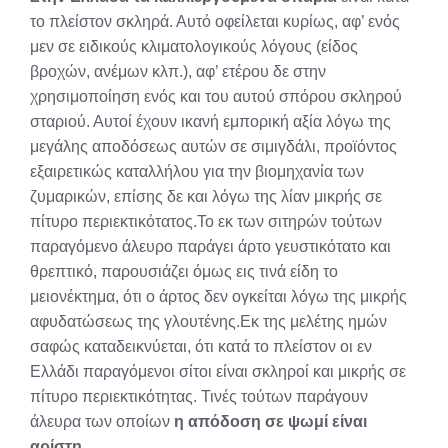
το πλείστον σκληρά. Αυτό οφείλεται κυρίως, αφ’ ενός
μεν σε ειδικούς κλιματολογικούς λόγους (είδος
βροχών, ανέμων κλπ.), αφ’ ετέρου δε στην
χρησιμοποίηση ενός και του αυτού σπόρου σκληρού
σταριού. Αυτοί έχουν ικανή εμπορική αξία λόγω της
μεγάλης αποδόσεως αυτών σε σιμιγδάλι, προϊόντος
εξαιρετικώς καταλλήλου για την βιομηχανία των
ζυμαρικών, επίσης δε και λόγω της λίαν μικρής σε
πίτυρο περιεκτικότατος.Το εκ των σιτηρών τούτων
παραγόμενο άλευρο παράγει άρτο γευστικότατο και
θρεπτικό, παρουσιάζει όμως εις τινά είδη το
μειονέκτημα, ότι ο άρτος δεν ογκείται λόγω της μικρής
αφυδατώσεως της γλουτένης.Εκ της μελέτης ημών
σαφώς καταδεικνύεται, ότι κατά το πλείστον οι εν
Ελλάδι παραγόμενοι σίτοι είναι σκληροί και μικρής σε
πίτυρο περιεκτικότητας. Τινές τούτων παράγουν
άλευρα των οποίων
η απόδοση σε ψωμί είναι
αρίστη.