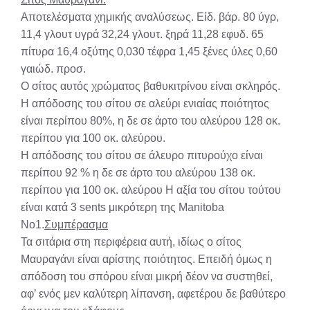
Αποτελέσματα χημικής αναλύσεως. Είδ. βάρ. 80 ύγρ,
11,4 γλουτ υγρά 32,24 γλουτ. ξηρά 11,28 εφυδ. 65
πίτυρα 16,4 οξύτης 0,030 τέφρα 1,45 ξένες ύλες 0,60
γαιώδ. προσ.
Ο σίτος αυτός χρώματος βαθυκιτρίνου είναι σκληρός.
Η απόδοσης του σίτου σε αλεύρι ενιαίας ποιότητος
είναι περίπου 80%, η δε σε άρτο του αλεύρου 128 οκ.
περίπου για 100 οκ. αλεύρου.
Η απόδοσης του σίτου σε άλευρο πιτυρούχο είναι
περίπου 92 % η δε σε άρτο του αλεύρου 138 οκ.
περίπου για 100 οκ. αλεύρου Η αξία του σίτου τούτου
είναι κατά 3 sents μικρότερη της Manitoba
No1.
Συμπέρασμα
Τα σιτάρια στη περιφέρεια αυτή, ιδίως ο σίτος
Μαυραγάνι είναι αρίστης ποιότητος. Επειδή όμως η
απόδοση του σπόρου είναι μικρή δέον να συστηθεί,
αφ’ ενός μεν καλύτερη λίπανση, αφετέρου δε βαθύτερο