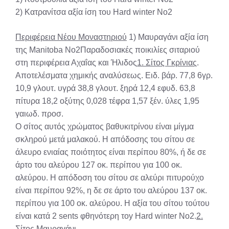
2) Κατρανίτσα αξία ίση του Hard winter No2
Περιφέρεια Νέου Μοναστηριού
1) Μαυραγάνι αξία ίση
της Manitoba No2Παραδοσιακές ποικιλίες σιταριού
στη περιφέρεια Αχαΐας και Ήλιδος
1. Σίτος Γκρίνιας
.
Αποτελέσματα χημικής αναλύσεως. Ειδ. βάρ. 77,8 6γρ.
10,9 γλουτ. υγρά 38,8 γλουτ. ξηρά 12,4 εφυδ. 63,8
πίτυρα 18,2 οξύτης 0,028 τέφρα 1,57 ξέν. ύλες 1,95
γαιωδ. προσ.
Ο σίτος αυτός χρώματος βαθυκιτρίνου είναι μίγμα
σκληρού μετά μαλακού. Η απόδοσης του σίτου σε
άλευρο ενιαίας ποιότητος είναι περίπου 80%, ή δε σε
άρτο του αλεύρου 127 οκ. περίπου για 100 οκ.
αλεύρου. Η απόδοση του σίτου σε αλεύρι πιτυρούχο
είναι περίπου 92%, η δε σε άρτο του αλεύρου 137 οκ.
περίπου για 100 οκ. αλεύρου. Η αξία του σίτου τούτου
είναι κατά 2 sents φθηνότερη τοy Hard winter No2.
2.
Σίτος Μαυραγάνι.