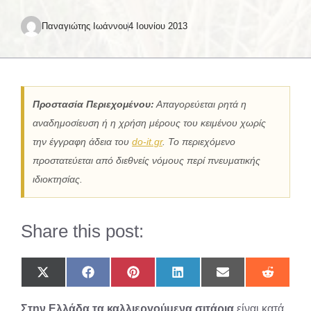
Παναγιώτης Ιωάννου
4 Ιουνίου 2013
Προστασία Περιεχομένου:
Απαγορεύεται ρητά η
αναδημοσίευση ή η χρήση μέρους του κειμένου χωρίς
την έγγραφη άδεια του
do-it.gr
. Το περιεχόμενο
προστατεύεται από διεθνείς νόμους περί πνευματικής
ιδιοκτησίας.
Share this post:
Share
Share
Share
Share
Share
Share
on
on
on
on
on
on
X
Facebook
Pinterest
LinkedIn
Email
Reddit
Στην Ελλάδα τα καλλιεργούμενα σιτάρια
είναι κατά
(Twitter)