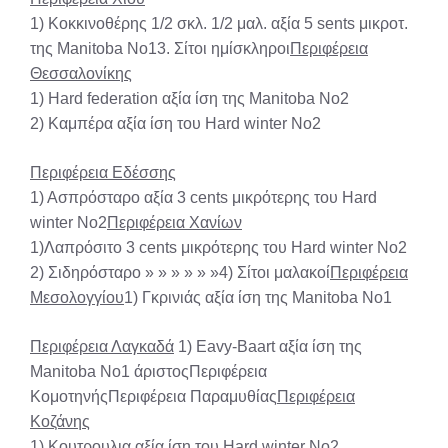
1) Κοκκινοθέρης 1/2 σκλ. 1/2 μαλ. αξία 5 sents μικροτ.
της Manitoba No13. Σίτοι ημίσκληροι
Περιφέρεια
Θεσσαλονίκης
1) Hard federation αξία ίση της Manitoba No2
2) Καμπέρα αξία ίση του Hard winter No2
Περιφέρεια Εδέσσης
1) Ασπρόσταρο αξία 3 cents μικρότερης του Hard
winter No2
Περιφέρεια Χανίων
1)Λαπρόσιτο 3 cents μικρότερης του Hard winter No2
2) Σιδηρόσταρο » » » » » »4) Σίτοι μαλακοί
Περιφέρεια
Μεσολογγίου
1) Γκρινιάς αξία ίση της Manitoba No1
Περιφέρεια Λαγκαδά
1) Eavy-Baart αξία ίση της
Manitoba No1 άριστοςΠεριφέρεια
ΚομοτηνήςΠεριφέρεια Παραμυθίας
Περιφέρεια
Κοζάνης
1) Κουτρουλια αξία ίση του Hard winter No2