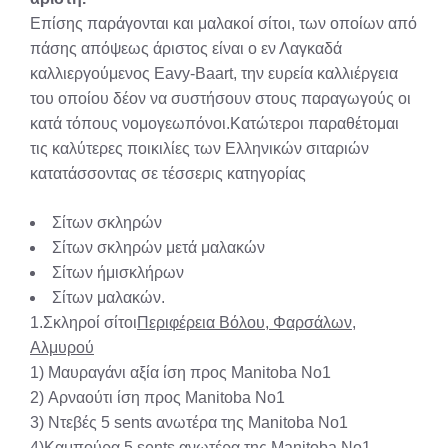
Επίσης παράγονται και μαλακοί σίτοι, των οποίων από
πάσης απόψεως άριστος είναι ο εν Λαγκαδά
καλλιεργούμενος Eavy-Baart, την ευρεία καλλιέργεια
του οποίου δέον να συστήσουν στους παραγωγούς οι
κατά τόπους νομογεωπόνοι.Κατώτεροι παραθέτομαι
τις καλύτερες ποικιλίες των Ελληνικών σιταριών
κατατάσσοντας σε τέσσερις κατηγορίας
Σίτων σκληρών
Σίτων σκληρών μετά μαλακών
Σίτων ήμισκλήρων
Σίτων μαλακών.
1.Σκληροί σίτοι
Περιφέρεια Βόλου, Φαρσάλων,
Αλμυρού
1) Μαυραγάνι αξία ίση προς Manitoba No1
2) Αρναούτι ίση προς Manitoba No1
3) Ντεβές 5 sents ανωτέρα της Manitoba No1
4)Καμπούρα 5 sents ανωτέρα της Manitoba No1