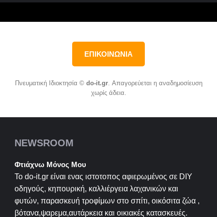
ΕΠΙΚΟΙΝΩΝΙΑ
Πνευματική Ιδιοκτησία ©
do-it.gr
. Απαγορεύεται η αναδημοσίευση
χωρίς άδεια.
NEWSROOM
Φτιάχνω Μόνος Μου
Το do-it.gr είναι ενας ιστοτοπος αφιερωμένος σε
DIY
οδηγούς, κηπουρική, καλλιέργεια λαχανικών και
φυτών, παρασκευή τροφίμων στο σπίτι, οικόσιτα ζώα ,
βότανα,ψαρεμα,αυτάρκεια και οικιακές κατασκευές.