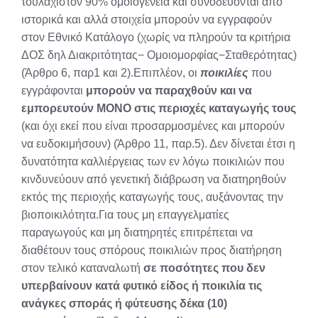
τουλάχιστον 90% ομοιογένεια και συνοδεύονται από
ιστορικά και αλλά στοιχεία μπορούν να εγγραφούν
στον Εθνικό Κατάλογο (χωρίς να πληρούν τα κριτήρια
ΔΟΣ δηλ Διακριτότητας− Ομοιομορφίας−Σταθερότητας)
(Άρθρο 6, παρ1 και 2).Επιπλέον, οι
ποικιλίες
που
εγγράφονται
μπορούν να παραχθούν και να
εμπορευτούν ΜΟΝΟ στις περιοχές καταγωγής τους
(και όχι εκεί που είναι προσαρμοσμένες και μπορούν
να ευδοκιμήσουν) (Άρθρο 11, παρ.5). Δεν δίνεται έτσι η
δυνατότητα καλλιέργειας των εν λόγω ποικιλιών που
κινδυνεύουν από γενετική διάβρωση να διατηρηθούν
εκτός της περιοχής καταγωγής τους, αυξάνοντας την
βιοποικιλότητα.Για τους μη επαγγελματίες
παραγωγούς και μη διατηρητές επιτρέπεται να
διαθέτουν τους σπόρους ποικιλιών προς διατήρηση
στον τελικό καταναλωτή
σε ποσότητες που δεν
υπερβαίνουν κατά φυτικό είδος ή ποικιλία τις
ανάγκες σποράς ή φύτευσης δέκα (10)