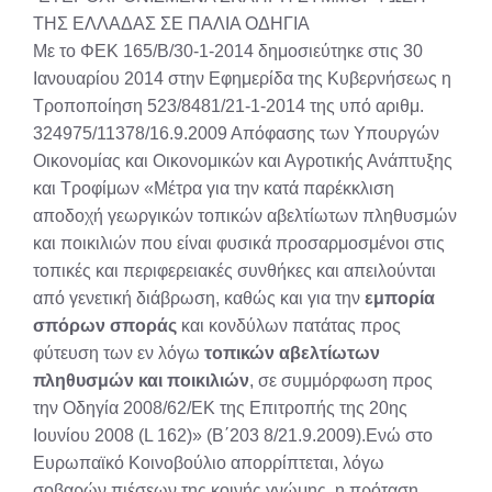
ΤΗΣ ΕΛΛΑΔΑΣ ΣΕ ΠΑΛΙΑ ΟΔΗΓΙΑ
Με το ΦΕΚ 165/Β/30-1-2014 δημοσιεύτηκε στις 30
Ιανουαρίου 2014 στην Εφημερίδα της Κυβερνήσεως η
Τροποποίηση 523/8481/21-1-2014 της υπό αριθμ.
324975/11378/16.9.2009 Απόφασης των Υπουργών
Οικονομίας και Οικονομικών και Αγροτικής Ανάπτυξης
και Τροφίμων «Μέτρα για την κατά παρέκκλιση
αποδοχή γεωργικών τοπικών αβελτίωτων πληθυσμών
και ποικιλιών που είναι φυσικά προσαρμοσμένοι στις
τοπικές και περιφερειακές συνθήκες και απειλούνται
από γενετική διάβρωση, καθώς και για την
εμπορία
σπόρων σποράς
και κονδύλων πατάτας προς
φύτευση των εν λόγω
τοπικών αβελτίωτων
πληθυσμών και ποικιλιών
, σε συμμόρφωση προς
την Οδηγία 2008/62/ΕΚ της Επιτροπής της 20ης
Ιουνίου 2008 (L 162)» (Β΄203 8/21.9.2009).Ενώ στο
Ευρωπαϊκό Κοινοβούλιο απορρίπτεται, λόγω
σοβαρών πιέσεων της κοινής γνώμης, η πρόταση