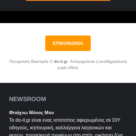
ΕΠΙΚΟΙΝΩΝΙΑ
Πνευματική Ιδιοκτησία ©
do-it.gr
. Απαγορεύεται η αναδημοσίευση
χωρίς άδεια.
NEWSROOM
Φτιάχνω Μόνος Μου
Το do-it.gr είναι ενας ιστοτοπος αφιερωμένος σε
DIY
οδηγούς, κηπουρική, καλλιέργεια λαχανικών και
φυτών, παρασκευή τροφίμων στο σπίτι, οικόσιτα ζώα ,