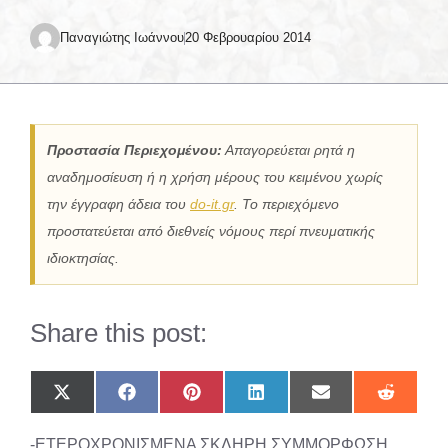
Παναγιώτης Ιωάννου
20 Φεβρουαρίου 2014
Προστασία Περιεχομένου:
Απαγορεύεται ρητά η
αναδημοσίευση ή η χρήση μέρους του κειμένου χωρίς
την έγγραφη άδεια του
do-it.gr
. Το περιεχόμενο
προστατεύεται από διεθνείς νόμους περί πνευματικής
ιδιοκτησίας.
Share this post:
Share
Share
Share
Share
Share
Share
on
on
on
on
on
on
X
Facebook
Pinterest
LinkedIn
Email
Reddit
-ΕΤΕΡΟΧΡΟΝΙΣΜΕΝΑ ΣΚΛΗΡΗ ΣΥΜΜΟΡΦΩΣΗ
(Twitter)