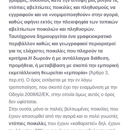
γραμμές, ουδόλως κατά την άποψη μας βοηθά τις
ντόπιες αβελτίωτες ποικιλίες και πληθυσμούς να
εγγραφούν και να «νομιμοποιηθούν» στην αγορά,
καθώς αφήνει εκτός την πλειοψηφία των τοπικών
αβελτίωτων ποικιλιών και πληθυσμών.
Ταυτόχρονα δημιουργείται ένα γραφειοκρατικό
περιβάλλον καθώς και γεωγραφικοί περιορισμοί
για τις ελάχιστες ποικιλίες που πληρούν τα
κριτήρια.
Η δωρεάν ή με αντάλλαγμα διάθεση,
προμήθεια, ή μεταβίβαση με σκοπό την εμπορική
εκμετάλλευση θεωρείται «εμπορία»
(Άρθρο 3,
περ.στ). Ο όρος εισάγεται με την εν λόγω
τροποποίηση, που σκοπό έχει την εναρμόνιση με την
Οδηγία 2008/62/ΕΚ, στην οποία όμως αυτός ο όρος
δεν υφίσταται.
Στην ουσία, μόνο οι παλιές βελτιωμένες ποικιλίες που
έχουν αποσυρθεί από την αγορά και οι πολύ γνωστές
ντόπιες ποικιλίες
που έχουν «καθαριστεί» δηλ. έχουν