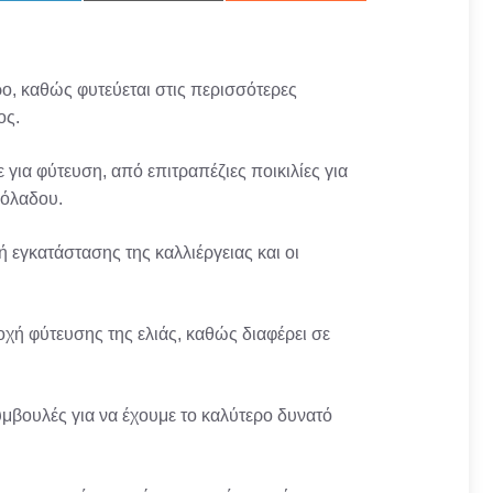
on
on
on
LinkedIn
Email
Reddit
ρο, καθώς φυτεύεται στις περισσότερες
ος.
για φύτευση, από επιτραπέζιες ποικιλίες για
ιόλαδου.
 εγκατάστασης της καλλιέργειας και οι
χή φύτευσης της ελιάς, καθώς διαφέρει σε
συμβουλές για να έχουμε το καλύτερο δυνατό