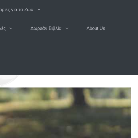
ρίες για τα Ζώα
λές
Δωρεάν Βιβλία
About Us