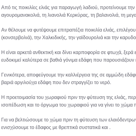
Από τις ποικιλίες ελιάς για παραγωγή λαδιού, προτείνουμε την
αγουρομανακολιά, τη λιανολιά Κερκύρας, τη βαλανολιά, τη μεγα
Αν θέλουμε να φυτέψουμε επιτραπέζια ποικιλία ελιάς, επιλέγο
(κονσερβολιά), την Χαλκιδικής, την γαϊδουρολιά και την καρυδο
Η είναι αρκετά ανθεκτική και δίνει καρποφορία σε φτωχά, ξερ
ευδοκιμεί καλύτερα σε βαθιά γόνιμα εδάφη που παρουσιάζουν
Γενικότερα, αποφεύγουμε την καλλιέργεια της σε αµµώδη εδάφ
βαριά αργιλούχα εδάφη που δεν στραγγίζει το νερό.
Η προετοιμασία του χωραφιού πριν την φύτευση της ελιάς, περ
ισοπέδωση και το όργωμα του χωραφιού για να γίνει το χώμα 
Για να βελτιώσουμε το χώμα πριν τη φύτευση των ελαιόδεντρων
ενισχύσουμε το έδαφος με θρεπτικά συστατικά και .