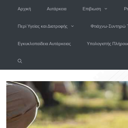
Μετάβαση
Αρχική
Αυτάρκεια
Επιβιωση
P
σε
περιεχόμενο
Περί Υγείας και Διατροφής
Φτιάχνω-Συντηρώ 
Εγκυκλοπαίδεια Αυτάρκειας
Υπολογιστής Πλήρους